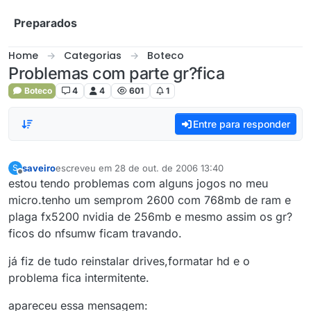
Skip to content
Preparados
Home
Categorias
Boteco
Problemas com parte gr?fica
Boteco
4
4
601
1
Entre para responder
saveiro
escreveu em
28 de out. de 2006 13:40
S
última edição por
Offline
estou tendo problemas com alguns jogos no meu
micro.tenho um semprom 2600 com 768mb de ram e
plaga fx5200 nvidia de 256mb e mesmo assim os gr?
ficos do nfsumw ficam travando.
já fiz de tudo reinstalar drives,formatar hd e o
problema fica intermitente.
apareceu essa mensagem: