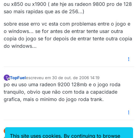
ou x850 ou x1900 ( ate hje as radeon 9800 pro de 128
sao mais rapidas que as de 256...)
sobre esse erro vc esta com problemas entre o jogo e
o windows... se for antes de entrar tente usar outra
copia do jogo se for depois de entrar tente outra copia
do windows...
TopFuel
escreveu em
30 de out. de 2006 14:19
T
última edição por
Offline
po eu uso uma radeon 9200 128mb e o jogo roda
tranquilo, obvio que não com toda a capacidade
grafica, mais o minimo do jogo roda trank.
realz
escreveu em
1 de nov. de 2006 15:20
R
última edição por
This site uses cookies. By continuing to browse
Offline
eu rodava em casa com uma g-force 2 64mb e 256b