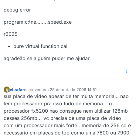
debug error
program:c:\ne….....speed.exe
r6025
pure virtual function call
agradeão se alguém puder me ajudar.
el.rafar
escreveu em
28 de out. de 2006 14:51
E
última edição por
Offline
sua placa de video apesar de ter muita memoria… nao
tem processador pra isso tudo de memoria... o
processdor fx5200 nao consegue nem ultilizar 128mb
desses 256mb... vc precisa de uma placa de video
com um processador mais forte.. memoria de 256 so é
necessario em placas de top como uma 7800 ou 7900