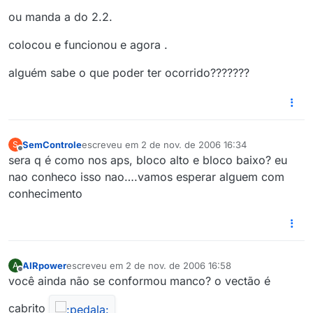
ou manda a do 2.2.
colocou e funcionou e agora .
alguém sabe o que poder ter ocorrido???????
SemControle
escreveu em
2 de nov. de 2006 16:34
S
última edição por
Offline
sera q é como nos aps, bloco alto e bloco baixo? eu
nao conheco isso nao….vamos esperar alguem com
conhecimento
AIRpower
escreveu em
2 de nov. de 2006 16:58
A
última edição por
Offline
você ainda não se conformou manco? o vectão é
cabrito