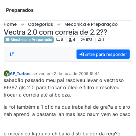
Skip to content
Preparados
Home
Categorias
Mecânica e Preparação
Vectra 2.0 com correia de 2.2??
Mecânica e Preparação
8
4
573
1
Entre para responder
AP_Turbo
escreveu em
2 de nov. de 2006 15:44
A
última edição por
Offline
sabadão passado meu pai resolveu levar o vectroso
96\97 gls 2.0 para trocar o óleo e filtro e resolveu
trocar a correia até ai beleza.
la foi também a 1 oficina que trabalhei de gra?a e claro
neh aprendi a bastanta lah mas isso naum vem ao caso
.
o mecânico ligou no chibana distribuidor da regi?o.