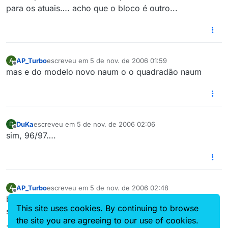
para os atuais…. acho que o bloco é outro...
AP_Turbo
escreveu em
5 de nov. de 2006 01:59
A
última edição por
Offline
mas e do modelo novo naum o o quadradão naum
DuKa
escreveu em
5 de nov. de 2006 02:06
D
última edição por
Offline
sim, 96/97….
AP_Turbo
escreveu em
5 de nov. de 2006 02:48
A
última edição por
Offline
bom saber naum sabia naum vou procurar informações
This site uses cookies. By continuing to browse
sobre essas diferenças e algum solber me de um toque
the site you are agreeing to our use of cookies.
.