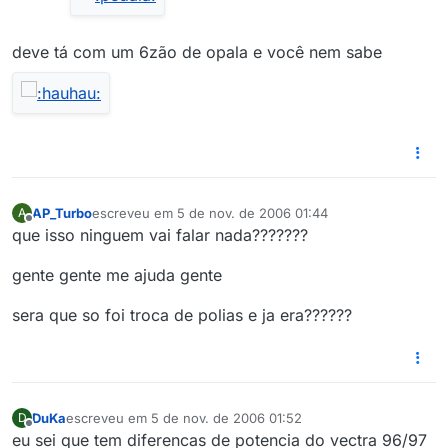
deve tá com um 6zão de opala e você nem sabe
AP_Turbo
escreveu em
5 de nov. de 2006 01:44
A
última edição por
Offline
que isso ninguem vai falar nada???????
gente gente me ajuda gente
sera que so foi troca de polias e ja era??????
DuKa
escreveu em
5 de nov. de 2006 01:52
D
última edição por
Offline
eu sei que tem diferencas de potencia do vectra 96/97