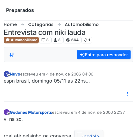
Skip to content
Preparados
Home
Categorias
Automobilismo
Entrevista com niki lauda
Automobilismo
3
3
664
1
Entre para responder
Nuvo
escreveu em
4 de nov. de 2006 04:06
N
última edição por
Offline
espn brasil, domingo 05/11 as 22hs…
Godones Motorsports
escreveu em
4 de nov. de 2006 22:37
G
última edição por
Offline
vi na sc.
roal até nelsinho na conversa.