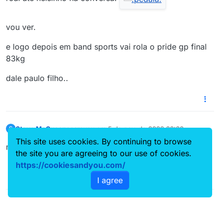
vou ver.
e logo depois em band sports vai rola o pride gp final
83kg
dale paulo filho..
Steve McQueen
escreveu em
5 de nov. de 2006 00:00
S
última edição por
Offline
This site uses cookies. By continuing to browse
marcado na agenda
the site you are agreeing to our use of cookies.
https://cookiesandyou.com/
I agree