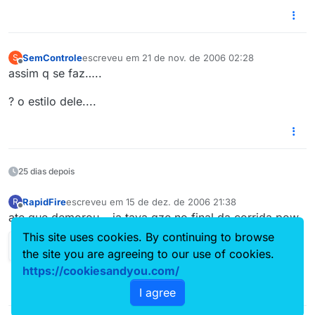
SemControle
escreveu em
21 de nov. de 2006 02:28
S
última edição por
Offline
assim q se faz…..
? o estilo dele....
25 dias depois
RapidFire
escreveu em
15 de dez. de 2006 21:38
R
última edição por
Offline
ate que demorou… ja tava qze no final da corrida pow
This site uses cookies. By continuing to browse
the site you are agreeing to our use of cookies.
https://cookiesandyou.com/
I agree