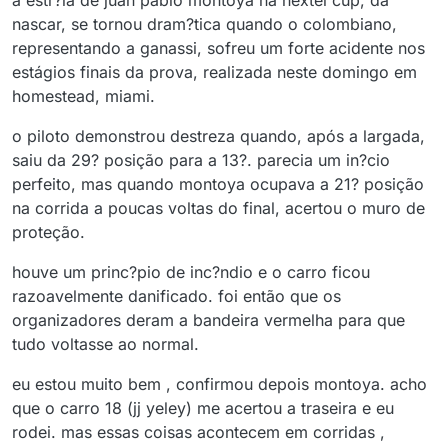
a estr?ia de juan pablo montoya na nextel cup, da
nascar, se tornou dram?tica quando o colombiano,
representando a ganassi, sofreu um forte acidente nos
estágios finais da prova, realizada neste domingo em
homestead, miami.
o piloto demonstrou destreza quando, após a largada,
saiu da 29? posição para a 13?. parecia um in?cio
perfeito, mas quando montoya ocupava a 21? posição
na corrida a poucas voltas do final, acertou o muro de
proteção.
houve um princ?pio de inc?ndio e o carro ficou
razoavelmente danificado. foi então que os
organizadores deram a bandeira vermelha para que
tudo voltasse ao normal.
eu estou muito bem , confirmou depois montoya. acho
que o carro 18 (jj yeley) me acertou a traseira e eu
rodei. mas essas coisas acontecem em corridas ,