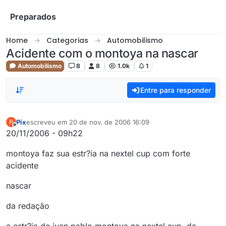
Skip to content
Preparados
Home
Categorias
Automobilismo
Acidente com o montoya na nascar
Automobilismo
8
8
1.0k
1
Entre para responder
Pix
escreveu em
20 de nov. de 2006 16:09
P
última edição por
Offline
20/11/2006 - 09h22
montoya faz sua estr?ia na nextel cup com forte
acidente
nascar
da redação