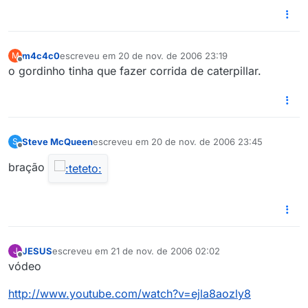
m4c4c0
escreveu em
20 de nov. de 2006 23:19
M
última edição por
Offline
o gordinho tinha que fazer corrida de caterpillar.
Steve McQueen
escreveu em
20 de nov. de 2006 23:45
S
última edição por
Offline
bração
JESUS
escreveu em
21 de nov. de 2006 02:02
J
última edição por
Offline
vódeo
http://www.youtube.com/watch?v=ejla8aozly8