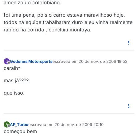
amenizou o colombiano.
foi uma pena, pois o carro estava maravilhoso hoje.
todos na equipe trabalharam duro e eu vinha realmente
rápido na corrida , concluiu montoya.
Godones Motorsports
escreveu em
20 de nov. de 2006 19:53
G
última edição por
Offline
caralh*
mas já????
que isso.
AP_Turbo
escreveu em
20 de nov. de 2006 20:10
A
última edição por
Offline
começou bem