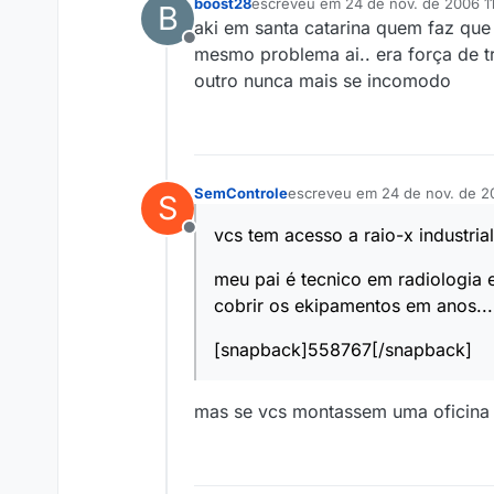
boost28
escreveu em
24 de nov. de 2006 1
B
última edição por
aki em santa catarina quem faz que
Offline
mesmo problema ai.. era força de t
outro nunca mais se incomodo
SemControle
escreveu em
24 de nov. de 2
S
última edição por
vcs tem acesso a raio-x industria
Offline
meu pai é tecnico em radiologia
cobrir os ekipamentos em anos...
[snapback]558767[/snapback]
mas se vcs montassem uma oficina re