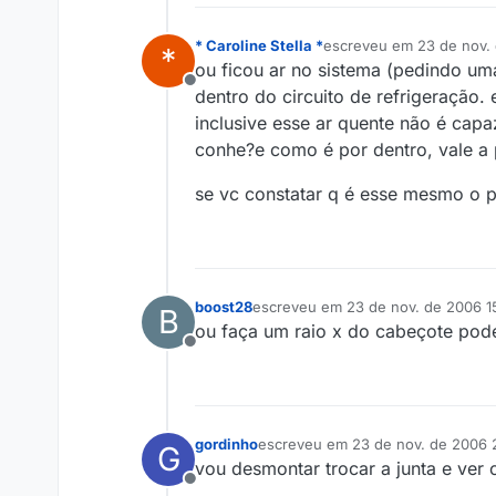
* Caroline Stella *
escreveu em
23 de nov.
*
última edição por
ou ficou ar no sistema (pedindo um
Offline
dentro do circuito de refrigeração.
inclusive esse ar quente não é capa
conhe?e como é por dentro, vale a 
se vc constatar q é esse mesmo o 
boost28
escreveu em
23 de nov. de 2006 1
B
última edição por
ou faça um raio x do cabeçote pode
Offline
gordinho
escreveu em
23 de nov. de 2006 
G
última edição por
vou desmontar trocar a junta e ver
Offline