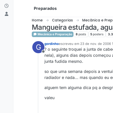
Skip to content
Preparados
Home
Categorias
Mecânica e Pre
Mangueira estufada, agua
Mecânica e Preparação
8
posts
5
posters
3.
gordinho
escreveu em
23 de nov. de 2006 
G
última edição por
? o seguinte troquei a junta de ca
Offline
nela), alguns dias depois começou 
junta fudida mesmo.
so que uma semana depois a ventuinh
radiador e nada... mas quando eu en
alguem tem alguma dica pq a desgra?
valeu