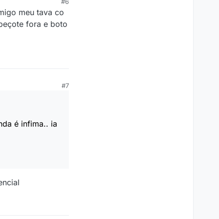
#6
amigo meu tava co
beçote fora e boto
#7
a é infima.. ia
encial