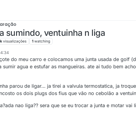
paração
 sumindo, ventuinha n liga
3k
visualizações
1
watching
14:34
beçote do meu carro e colocamos uma junta usada de golf 
a sumir agua e estufar as mangueiras. ate ai tudo bem acho
a parou de ligar… ja tirei a valvula termostatica, ja troqu
costo os dois plugs dos fius que vão no cebolão a ventuin
ada nao liga?? sera que se eu trocar a junta e motar vai l