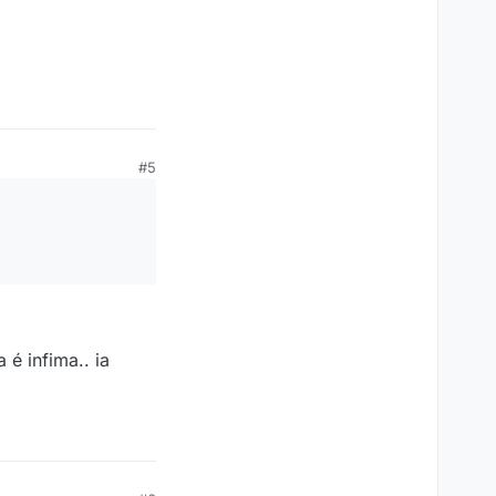
#5
é infima.. ia