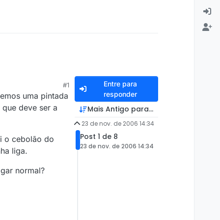
Entre para
#1
responder
(demos uma pintada
 que deve ser a
Mais Antigo para Mais Recente
23 de nov. de 2006 14:34
Post 1 de 8
ei o cebolão do
23 de nov. de 2006 14:34
ha liga.
igar normal?