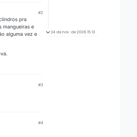
#2
lindros pra
as mangueiras e
24 de nov. de 2006 15:13
lão alguma vez e
ova.
#3
#4