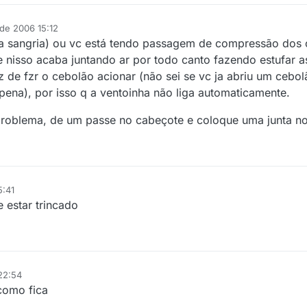
 de 2006 15:12
a sangria) ou vc está tendo passagem de compressão dos c
 e nisso acaba juntando ar por todo canto fazendo estufar 
z de fzr o cebolão acionar (não sei se vc ja abriu um cebo
pena), por isso q a ventoinha não liga automaticamente.
problema, de um passe no cabeçote e coloque uma junta n
5:41
 estar trincado
22:54
 como fica