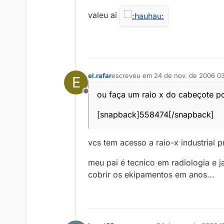
valeu ai
el.rafar
escreveu em
24 de nov. de 2006 0
E
última edição por
ou faça um raio x do cabeçote po
Offline
[snapback]558474[/snapback]
vcs tem acesso a raio-x industrial 
meu pai é tecnico em radiologia e 
cobrir os ekipamentos em anos...