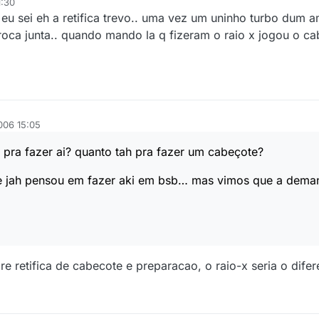
1:30
 eu sei eh a retifica trevo.. uma vez um uninho turbo dum 
roca junta.. quando mando la q fizeram o raio x jogou o ca
006 15:05
l pra fazer ai? quanto tah pra fazer um cabeçote?
 e jah pensou em fazer aki em bsb… mas vimos que a demand
 retifica de cabecote e preparacao, o raio-x seria o difer