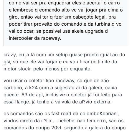
como vai ser pra enquadrar eles e acertar o carro
e lembrese q comando alto vc vai jogar pra cima o
giro, entao vai ter q fzer um cabeçote legal, pra
poder tirar proveito do comando e da turbina q vc
vai colocar, se possivel use akele upgrade d
intercooler da raceway.
crazy, eu já tá com um setup quase pronto igual ao do
gsi, só que ele vai forjar e eu vou ficar no limite do
motor stock, pelo menos por enquanto.
vou usar o coletor tipo raceway, só que de aão
carbono, a k24 com a sugestão aí da galera, caixa
quente .63 de apl, inclusive o coletor já foi feito para
essa flange. já tenho a válvula de al?vio externa.
os comandos são os fast road da colombo&bariani,
vindos direto da it?lia…..hehehe. não tem erro, são os
comandos do coupo 20vt. segundo a galera do coupo