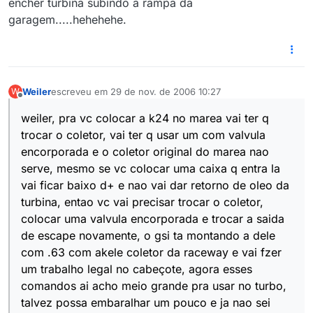
encher turbina subindo a rampa da
garagem.....hehehehe.
Weiler
escreveu em
29 de nov. de 2006 10:27
W
última edição por
Offline
weiler, pra vc colocar a k24 no marea vai ter q
trocar o coletor, vai ter q usar um com valvula
encorporada e o coletor original do marea nao
serve, mesmo se vc colocar uma caixa q entra la
vai ficar baixo d+ e nao vai dar retorno de oleo da
turbina, entao vc vai precisar trocar o coletor,
colocar uma valvula encorporada e trocar a saida
de escape novamente, o gsi ta montando a dele
com .63 com akele coletor da raceway e vai fzer
um trabalho legal no cabeçote, agora esses
comandos ai acho meio grande pra usar no turbo,
talvez possa embaralhar um pouco e ja nao sei