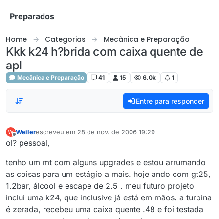
Skip to content
Preparados
Home
Categorias
Mecânica e Preparação
Kkk k24 h?brida com caixa quente de
apl
Mecânica e Preparação
41
15
6.0k
1
Entre para responder
Weiler
escreveu em
28 de nov. de 2006 19:29
W
última edição por
Offline
ol? pessoal,
tenho um mt com alguns upgrades e estou arrumando
as coisas para um estágio a mais. hoje ando com gt25,
1.2bar, álcool e escape de 2.5 . meu futuro projeto
inclui uma k24, que inclusive já está em mãos. a turbina
é zerada, recebeu uma caixa quente .48 e foi testada