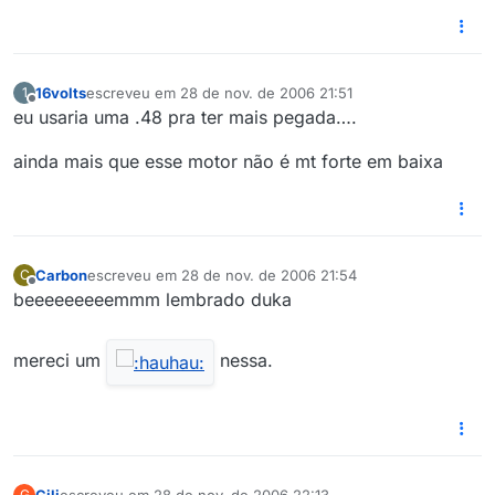
16volts
escreveu em
28 de nov. de 2006 21:51
1
última edição por
Offline
eu usaria uma .48 pra ter mais pegada….
ainda mais que esse motor não é mt forte em baixa
Carbon
escreveu em
28 de nov. de 2006 21:54
C
última edição por
Offline
beeeeeeeeemmm lembrado duka
mereci um
nessa.
Gili
escreveu em
28 de nov. de 2006 22:13
G