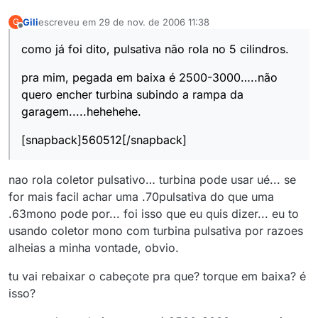
Gili
escreveu em
29 de nov. de 2006 11:38
G
última edição por
Offline
como já foi dito, pulsativa não rola no 5 cilindros.
pra mim, pegada em baixa é 2500-3000…..não
quero encher turbina subindo a rampa da
garagem.....hehehehe.
[snapback]560512[/snapback]
nao rola coletor pulsativo… turbina pode usar ué... se
for mais facil achar uma .70pulsativa do que uma
.63mono pode por... foi isso que eu quis dizer... eu to
usando coletor mono com turbina pulsativa por razoes
alheias a minha vontade, obvio.
tu vai rebaixar o cabeçote pra que? torque em baixa? é
isso?