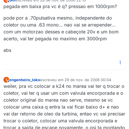
última edição por
Offline
pegada em baixa pra vc é q? pressao em 1000rpm?
pode por a .70pulsativa mesmo, independente do
coletor ou uma .63 mono… nao vai se arrepender...
com um motorzao desses e cabeçote 20v e um bom
acerto, vai ter pegada no maximo em 3000rpm
abs
engenheiro_loko
escreveu em
29 de nov. de 2006 00:04
E
última edição por
Offline
weiler, pra vc colocar a k24 no marea vai ter q trocar o
coletor, vai ter q usar um com valvula encorporada e o
coletor original do marea nao serve, mesmo se vc
colocar uma caixa q entra la vai ficar baixo d+ e nao
vai dar retorno de oleo da turbina, entao vc vai precisar
trocar o coletor, colocar uma valvula encorporada e
trocar a saida de escape novamente, o gsi ta montando