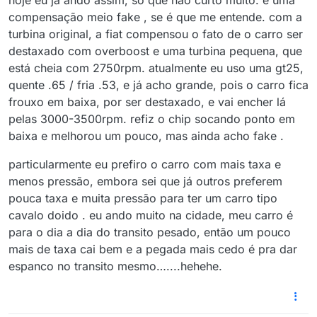
hoje eu já ando assim, só que não curto muito. é uma
compensação meio fake , se é que me entende. com a
turbina original, a fiat compensou o fato de o carro ser
destaxado com overboost e uma turbina pequena, que
está cheia com 2750rpm. atualmente eu uso uma gt25,
quente .65 / fria .53, e já acho grande, pois o carro fica
frouxo em baixa, por ser destaxado, e vai encher lá
pelas 3000-3500rpm. refiz o chip socando ponto em
baixa e melhorou um pouco, mas ainda acho fake .
particularmente eu prefiro o carro com mais taxa e
menos pressão, embora sei que já outros preferem
pouca taxa e muita pressão para ter um carro tipo
cavalo doido . eu ando muito na cidade, meu carro é
para o dia a dia do transito pesado, então um pouco
mais de taxa cai bem e a pegada mais cedo é pra dar
espanco no transito mesmo…....hehehe.