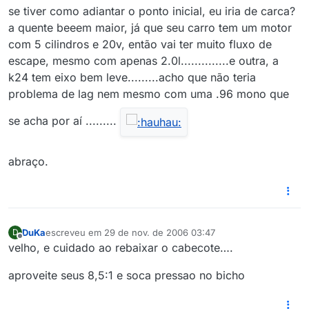
se tiver como adiantar o ponto inicial, eu iria de carca?
a quente beeem maior, já que seu carro tem um motor
com 5 cilindros e 20v, então vai ter muito fluxo de
escape, mesmo com apenas 2.0l..............e outra, a
k24 tem eixo bem leve.........acho que não teria
problema de lag nem mesmo com uma .96 mono que
se acha por aí .........
abraço.
DuKa
escreveu em
29 de nov. de 2006 03:47
D
última edição por
Offline
velho, e cuidado ao rebaixar o cabecote….
aproveite seus 8,5:1 e soca pressao no bicho