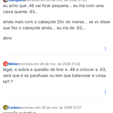
última edição por
Offline
eu acho que .48 vai ficar pequena… eu iria com uma
caixa quente .63..
ainda mais com o cabeçote 20v do marea... se vc disse
que fez o cabeçote ainda... eu iria de .63...
abra
Weiler
escreveu em
28 de nov. de 2006 21:34
W
última edição por
Offline
legal, e sobre a questão de tirar a .48 e colocar a .63,
será que é só parafusar ou tem que balancear e coisa
tal? ?
Carbon
escreveu em
28 de nov. de 2006 21:37
C
última edição por
Offline