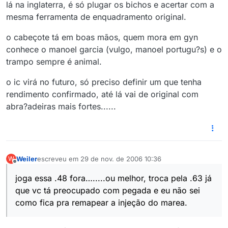
lá na inglaterra, é só plugar os bichos e acertar com a
mesma ferramenta de enquadramento original.
o cabeçote tá em boas mãos, quem mora em gyn
conhece o manoel garcia (vulgo, manoel portugu?s) e o
trampo sempre é animal.
o ic virá no futuro, só preciso definir um que tenha
rendimento confirmado, até lá vai de original com
abra?adeiras mais fortes......
Weiler
escreveu em
29 de nov. de 2006 10:36
W
última edição por
Offline
joga essa .48 fora….....ou melhor, troca pela .63 já
que vc tá preocupado com pegada e eu não sei
como fica pra remapear a injeção do marea.