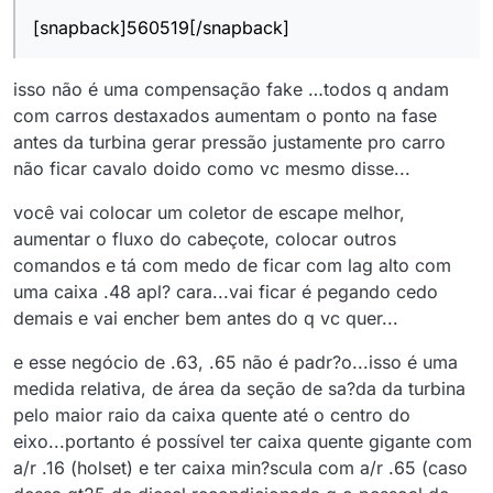
[snapback]560519[/snapback]
isso não é uma compensação fake …todos q andam
com carros destaxados aumentam o ponto na fase
antes da turbina gerar pressão justamente pro carro
não ficar cavalo doido como vc mesmo disse...
você vai colocar um coletor de escape melhor,
aumentar o fluxo do cabeçote, colocar outros
comandos e tá com medo de ficar com lag alto com
uma caixa .48 apl? cara...vai ficar é pegando cedo
demais e vai encher bem antes do q vc quer...
e esse negócio de .63, .65 não é padr?o...isso é uma
medida relativa, de área da seção de sa?da da turbina
pelo maior raio da caixa quente até o centro do
eixo...portanto é possível ter caixa quente gigante com
a/r .16 (holset) e ter caixa min?scula com a/r .65 (caso