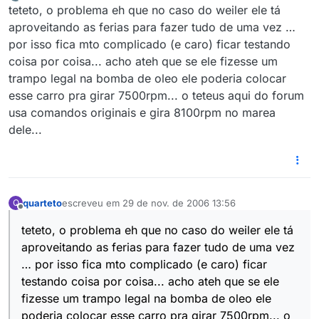
última edição por
Offline
teteto, o problema eh que no caso do weiler ele tá
aproveitando as ferias para fazer tudo de uma vez …
por isso fica mto complicado (e caro) ficar testando
coisa por coisa... acho ateh que se ele fizesse um
trampo legal na bomba de oleo ele poderia colocar
esse carro pra girar 7500rpm... o teteus aqui do forum
usa comandos originais e gira 8100rpm no marea
dele...
quarteto
escreveu em
29 de nov. de 2006 13:56
Q
última edição por
Offline
teteto, o problema eh que no caso do weiler ele tá
aproveitando as ferias para fazer tudo de uma vez
… por isso fica mto complicado (e caro) ficar
testando coisa por coisa... acho ateh que se ele
fizesse um trampo legal na bomba de oleo ele
poderia colocar esse carro pra girar 7500rpm... o