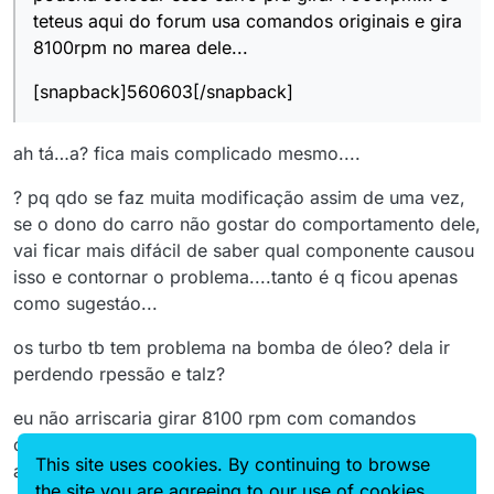
teteus aqui do forum usa comandos originais e gira
8100rpm no marea dele...
[snapback]560603[/snapback]
ah tá…a? fica mais complicado mesmo....
? pq qdo se faz muita modificação assim de uma vez,
se o dono do carro não gostar do comportamento dele,
vai ficar mais difácil de saber qual componente causou
isso e contornar o problema....tanto é q ficou apenas
como sugestáo...
os turbo tb tem problema na bomba de óleo? dela ir
perdendo rpessão e talz?
eu não arriscaria girar 8100 rpm com comandos
originais não....a? já sai muito da área aonde se
This site uses cookies. By continuing to browse
aproveita melhor a curva de potência do motor...e
the site you are agreeing to our use of cookies.