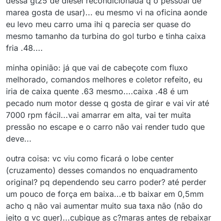
dessa gt25 de diesel recondicionada q o pessoal de
marea gosta de usar)... eu mesmo vi na oficina aonde
eu levo meu carro uma ihi q parecia ser quase do
mesmo tamanho da turbina do gol turbo e tinha caixa
fria .48....
minha opinião: já que vai de cabeçote com fluxo
melhorado, comandos melhores e coletor refeito, eu
iria de caixa quente .63 mesmo....caixa .48 é um
pecado num motor desse q gosta de girar e vai vir até
7000 rpm fácil...vai amarrar em alta, vai ter muita
pressão no escape e o carro não vai render tudo que
deve...
outra coisa: vc viu como ficará o lobe center
(cruzamento) desses comandos no enquadramento
original? pq dependendo seu carro poder? até perder
um pouco de força em baixa...e tb baixar em 0,5mm
acho q não vai aumentar muito sua taxa não (não do
jeito q vc quer)...cubique as c?maras antes de rebaixar