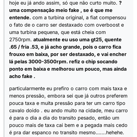
hoje eu já ando assim, só que não curto muito.
?
uma compensação meio fake , se é que me
entende.
com a turbina original, a fiat compensou
o fato de o carro ser destaxado com overboost e
uma turbina pequena, que está cheia com
2750rpm.
atualmente eu uso uma gt25, quente
.65 / fria .53, e já acho grande, pois o carro fica
frouxo em baixa, por ser destaxado, e vai encher
lá pelas 3000-3500rpm. refiz o chip socando
ponto em baixa e melhorou um pouco, mas ainda
acho fake .
particularmente eu prefiro o carro com mais taxa e
menos pressão, embora sei que já outros preferem
pouca taxa e muita pressão para ter um carro tipo
cavalo doido . eu ando muito na cidade, meu carro
é para o dia a dia do transito pesado, então um
pouco mais de taxa cai bem e a pegada mais cedo
é pra dar espanco no transito mesmo…....hehehe.