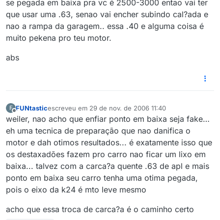
se pegada em baixa pra vc é 2500-3000 entao vai ter
que usar uma .63, senao vai encher subindo cal?ada e
nao a rampa da garagem.. essa .40 e alguma coisa é
muito pekena pro teu motor.
abs
FUNtastic
escreveu em
29 de nov. de 2006 11:40
F
última edição por
Offline
weiler, nao acho que enfiar ponto em baixa seja fake…
eh uma tecnica de preparação que nao danifica o
motor e dah otimos resultados... é exatamente isso que
os destaxadões fazem pro carro nao ficar um lixo em
baixa... talvez com a carca?a quente .63 de apl e mais
ponto em baixa seu carro tenha uma otima pegada,
pois o eixo da k24 é mto leve mesmo
acho que essa troca de carca?a é o caminho certo