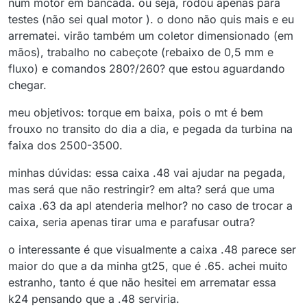
num motor em bancada. ou seja, rodou apenas para
testes (não sei qual motor ). o dono não quis mais e eu
arrematei. virão também um coletor dimensionado (em
mãos), trabalho no cabeçote (rebaixo de 0,5 mm e
fluxo) e comandos 280?/260? que estou aguardando
chegar.
meu objetivos: torque em baixa, pois o mt é bem
frouxo no transito do dia a dia, e pegada da turbina na
faixa dos 2500-3500.
minhas dúvidas: essa caixa .48 vai ajudar na pegada,
mas será que não restringir? em alta? será que uma
caixa .63 da apl atenderia melhor? no caso de trocar a
caixa, seria apenas tirar uma e parafusar outra?
o interessante é que visualmente a caixa .48 parece ser
maior do que a da minha gt25, que é .65. achei muito
estranho, tanto é que não hesitei em arrematar essa
k24 pensando que a .48 serviria.