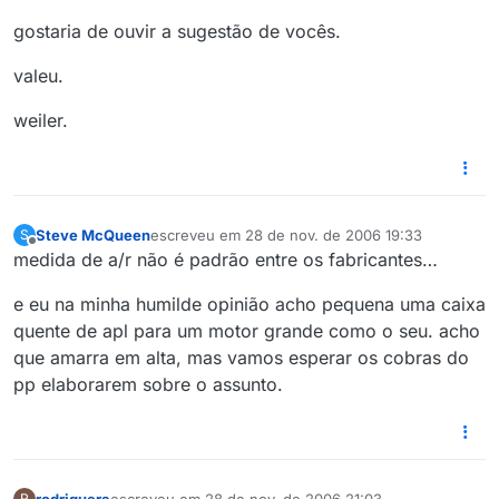
gostaria de ouvir a sugestão de vocês.
valeu.
weiler.
Steve McQueen
escreveu em
28 de nov. de 2006 19:33
S
última edição por
Offline
medida de a/r não é padrão entre os fabricantes…
e eu na minha humilde opinião acho pequena uma caixa
quente de apl para um motor grande como o seu. acho
que amarra em alta, mas vamos esperar os cobras do
pp elaborarem sobre o assunto.
rodriguera
escreveu em
28 de nov. de 2006 21:03
R