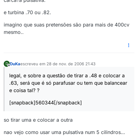
carca?a pulsativa.
e turbina .70 ou .82.
imagino que suas pretensões são para mais de 400cv
mesmo..
DuKa
escreveu em
28 de nov. de 2006 21:43
D
última edição por
Offline
legal, e sobre a questão de tirar a .48 e colocar a
.63, será que é só parafusar ou tem que balancear
e coisa tal? ?
[snapback]560344[/snapback]
so tirar uma e colocar a outra
nao vejo como usar uma pulsativa num 5 cilindros…