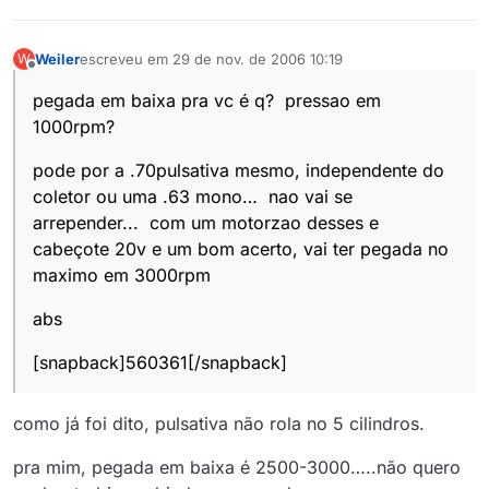
Weiler
escreveu em
29 de nov. de 2006 10:19
W
última edição por
Offline
pegada em baixa pra vc é q? pressao em
1000rpm?
pode por a .70pulsativa mesmo, independente do
coletor ou uma .63 mono… nao vai se
arrepender... com um motorzao desses e
cabeçote 20v e um bom acerto, vai ter pegada no
maximo em 3000rpm
abs
[snapback]560361[/snapback]
como já foi dito, pulsativa não rola no 5 cilindros.
pra mim, pegada em baixa é 2500-3000…..não quero