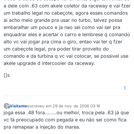
a dele com .63 com akele coletor da raceway e vai fzer
um trabalho legal no cabeçote, agora esses comandos
ai acho meio grande pra usar no turbo, talvez possa
embaralhar um pouco e ja nao sei como vai ser pra
enquadrar eles e acertar o carro e lembrese q comando
alto vc vai jogar pra cima o giro, entao vai ter q fzer
um cabeçote legal, pra poder tirar proveito do
comando e da turbina q vc vai colocar, se possivel use
akele upgrade d intercooler da raceway.
[]s
Visitante
escreveu em
29 de nov. de 2006 03:16
?
This user is from outside of this forum
última edição por
joga essa .48 fora….....ou melhor, troca pela .63 já que
vc tá preocupado com pegada e eu não sei como fica
pra remapear a injeção do marea.