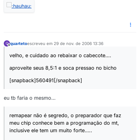
quarteto
escreveu em
29 de nov. de 2006 13:36
Q
última edição por
Offline
velho, e cuidado ao rebaixar o cabecote….
aproveite seus 8,5:1 e soca pressao no bicho
[snapback]560491[/snapback]
eu tb faria o mesmo…
remapear não é segredo, o preparador que faz
meu chip conhece bem a programação do mt,
inclusive ele tem um muito forte…..