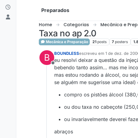
Skip to content
Preparados
Home
Categorias
Mecânica e Pre
Taxa no ap 2.0
Mecânica e Preparação
21
posts
7
posters
1.
BOUNDLESS
escreveu em
1 de dez. de 200
B
última edição por
eu resolvi deixar a questão da inje
Offline
bebendo tanto assim… mas me incomo
mas estou rodando a álcool, ou sej
se alguém me sugerisse uma ideal) 
compro os pistões álcool (380
ou dou taxa no cabeçote (250,
ou invariavelmente deverei faze
abraços