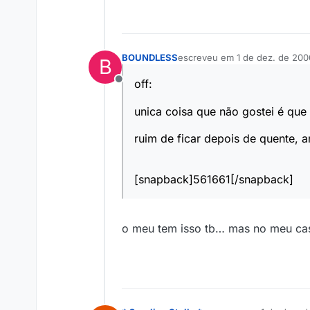
BOUNDLESS
escreveu em
1 de dez. de 200
B
última edição por
off:
Offline
unica coisa que não gostei é que 
ruim de ficar depois de quente, a
[snapback]561661[/snapback]
o meu tem isso tb… mas no meu cas