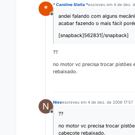
* Caroline Stella *
escreveu em
4 de dez. 
*
última edição por
andei falando com alguns mecâni
Offline
acabar fazendo o mais fácil por
[snapback]562831[/snapback]
??
no motor vc precisa trocar pistões e
rebaixado.
Niex
escreveu em
4 de dez. de 2006 17:57
N
última edição por
??
Offline
no motor vc precisa trocar pistões
cabeçote rebaixado.