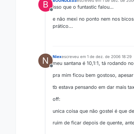
BOUNDLESS
escreveu em
1 de dez. de 200
B
última edição por
isso que o funtastic falou…
Offline
e não mexi no ponto nem nos bicos 
prático...
Niex
escreveu em
1 de dez. de 2006 18:29
N
última edição por
meu santana é 10,1:1, tá rodando n
Offline
pra mim ficou bem gostoso, apesar
tb estava pensando em dar mais tax
off:
unica coisa que não gostei é que dep
ruim de ficar depois de quente, ant