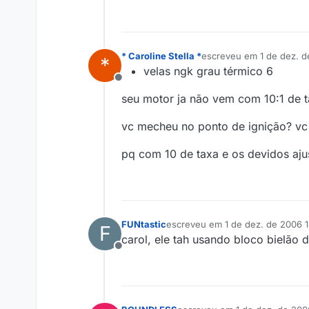
* Caroline Stella *
escreveu em
1 de dez. d
*
última edição por
velas ngk grau térmico 6
Offline
seu motor ja não vem com 10:1 de t
vc mecheu no ponto de ignição? vc
pq com 10 de taxa e os devidos aju
FUNtastic
escreveu em
1 de dez. de 2006 1
F
última edição por
carol, ele tah usando bloco bielão
Offline