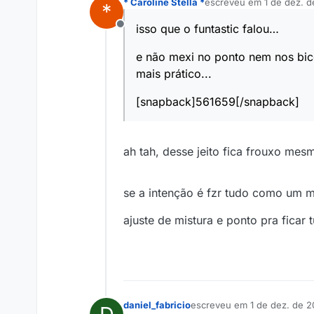
* Caroline Stella *
escreveu em
1 de dez. 
*
última edição por
isso que o funtastic falou…
Offline
e não mexi no ponto nem nos bico
mais prático...
[snapback]561659[/snapback]
ah tah, desse jeito fica frouxo me
se a intenção é fzr tudo como um mot
ajuste de mistura e ponto pra ficar 
daniel_fabricio
escreveu em
1 de dez. de 
última edição por