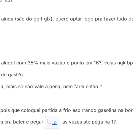
6 18:21
ainda (são do golf glx), quero optar logo pra fazer tudo 
o alcool com 35% mais vazão e ponto em 16?, velas ngk bpr
 de gast?o.
a, mais se não vale a pena, nem farei então ?
ois que coloquei partida a frio espirrando gasolina na borb
es era bater e pegar
, as vezes até pega na 1?