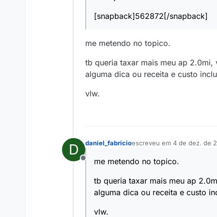
[snapback]562872[/snapback]
me metendo no topico.
tb queria taxar mais meu ap 2.0mi, 
alguma dica ou receita e custo incl
vlw.
daniel_fabricio
escreveu em
4 de dez. de 
D
última edição por
me metendo no topico.
Offline
tb queria taxar mais meu ap 2.0mi
alguma dica ou receita e custo i
vlw.