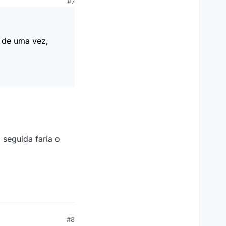
#7
o de uma vez,
 seguida faria o
#8