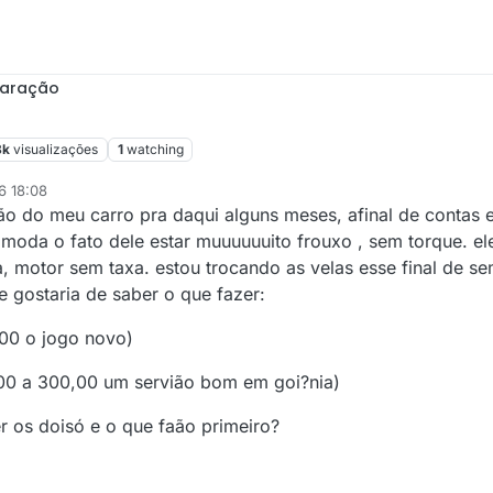
paração
8k
visualizações
1
watching
6 18:08
ção do meu carro pra daqui alguns meses, afinal de contas e
da o fato dele estar muuuuuuito frouxo , sem torque. ele 
a, motor sem taxa. estou trocando as velas esse final de s
e gostaria de saber o que fazer:
,00 o jogo novo)
00 a 300,00 um servião bom em goi?nia)
r os doisó e o que faão primeiro?