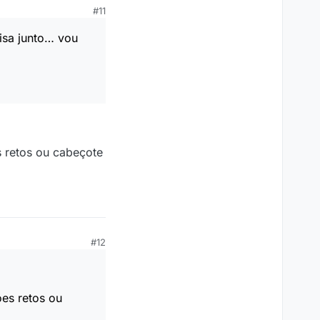
#11
isa junto… vou
es retos ou cabeçote
#12
ões retos ou