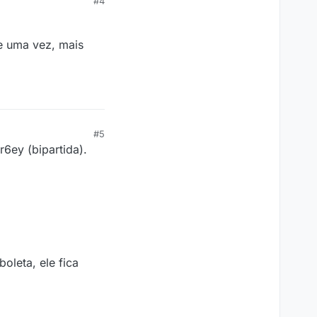
#4
de uma vez, mais
#5
6ey (bipartida).
oleta, ele fica