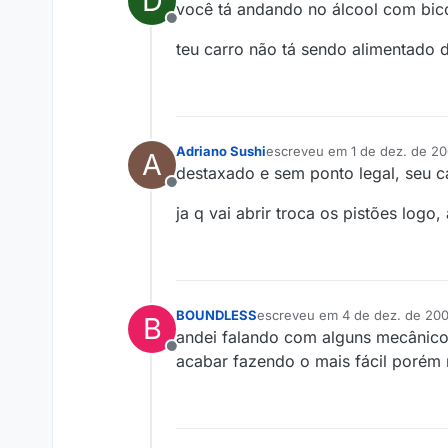
D
você tá andando no álcool com bico
Offline
teu carro não tá sendo alimentado d
Adriano Sushi
escreveu em
1 de dez. de 2
A
última edição por
destaxado e sem ponto legal, seu c
Offline
ja q vai abrir troca os pistões logo,
BOUNDLESS
escreveu em
4 de dez. de 200
B
última edição por
andei falando com alguns mecânicos
Offline
acabar fazendo o mais fácil porém 