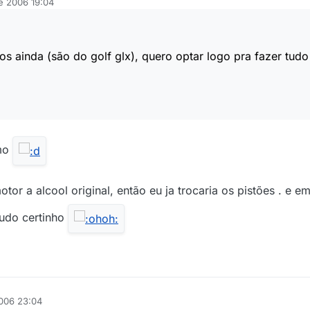
de 2006 19:04
s ainda (são do golf glx), quero optar logo pra fazer tud
smo
or a alcool original, então eu ja trocaria os pistões . e em
tudo certinho
2006 23:04