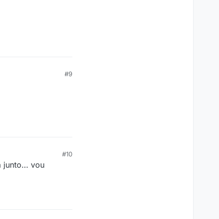
#9
#10
a junto… vou