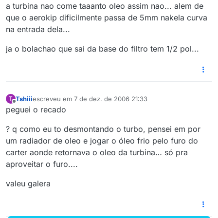
a turbina nao come taaanto oleo assim nao... alem de
que o aerokip dificilmente passa de 5mm nakela curva
na entrada dela...
ja o bolachao que sai da base do filtro tem 1/2 pol...
Tshiii
escreveu em
7 de dez. de 2006 21:33
T
última edição por
Offline
peguei o recado
? q como eu to desmontando o turbo, pensei em por
um radiador de oleo e jogar o óleo frio pelo furo do
carter aonde retornava o oleo da turbina… só pra
aproveitar o furo....
valeu galera