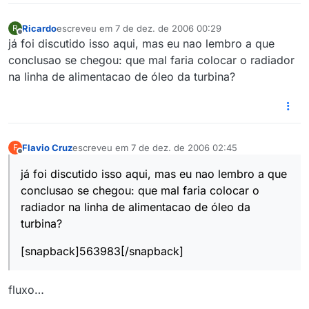
Ricardo
escreveu em
7 de dez. de 2006 00:29
R
última edição por
Offline
já foi discutido isso aqui, mas eu nao lembro a que
conclusao se chegou: que mal faria colocar o radiador
na linha de alimentacao de óleo da turbina?
Flavio Cruz
escreveu em
7 de dez. de 2006 02:45
F
última edição por
Offline
já foi discutido isso aqui, mas eu nao lembro a que
conclusao se chegou: que mal faria colocar o
radiador na linha de alimentacao de óleo da
turbina?
[snapback]563983[/snapback]
fluxo…