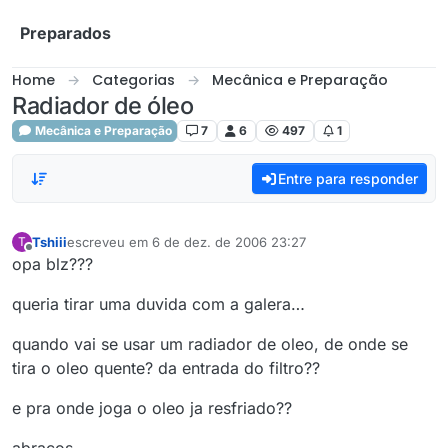
Skip to content
Preparados
Home
Categorias
Mecânica e Preparação
Radiador de óleo
Mecânica e Preparação
7
6
497
1
Entre para responder
Tshiii
escreveu em
6 de dez. de 2006 23:27
T
última edição por
Offline
opa blz???
queria tirar uma duvida com a galera…
quando vai se usar um radiador de oleo, de onde se
tira o oleo quente? da entrada do filtro??
e pra onde joga o oleo ja resfriado??