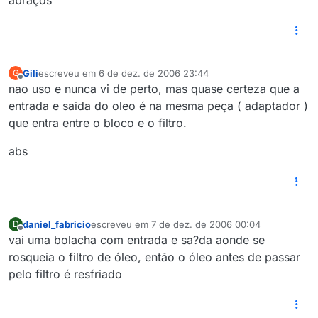
abraços
Gili
escreveu em
6 de dez. de 2006 23:44
G
última edição por
Offline
nao uso e nunca vi de perto, mas quase certeza que a
entrada e saida do oleo é na mesma peça ( adaptador )
que entra entre o bloco e o filtro.
abs
daniel_fabricio
escreveu em
7 de dez. de 2006 00:04
D
última edição por
Offline
vai uma bolacha com entrada e sa?da aonde se
rosqueia o filtro de óleo, então o óleo antes de passar
pelo filtro é resfriado