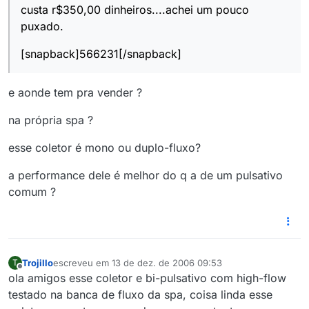
custa r$350,00 dinheiros....achei um pouco
puxado.
[snapback]566231[/snapback]
e aonde tem pra vender ?
na própria spa ?
esse coletor é mono ou duplo-fluxo?
a performance dele é melhor do q a de um pulsativo
comum ?
Trojillo
escreveu em
13 de dez. de 2006 09:53
T
última edição por
Offline
ola amigos esse coletor e bi-pulsativo com high-flow
testado na banca de fluxo da spa, coisa linda esse