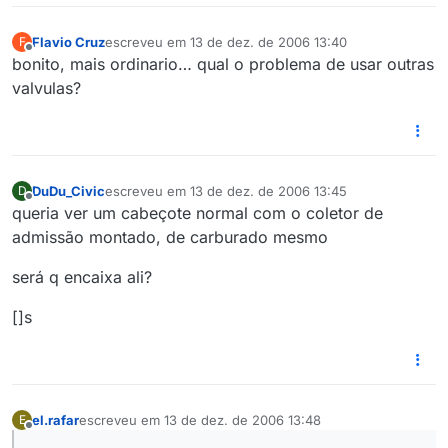
Flavio Cruz
escreveu em
13 de dez. de 2006 13:40
F
última edição por
Offline
bonito, mais ordinario… qual o problema de usar outras
valvulas?
DuDu_Civic
escreveu em
13 de dez. de 2006 13:45
D
última edição por
Offline
queria ver um cabeçote normal com o coletor de
admissão montado, de carburado mesmo
será q encaixa ali?
[]s
el.rafar
escreveu em
13 de dez. de 2006 13:48
E
última edição por
Offline