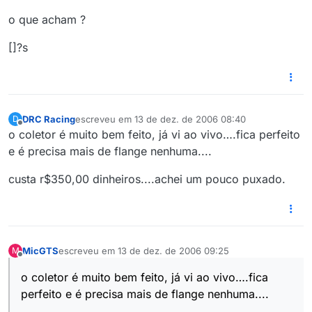
o que acham ?
[]?s
DRC Racing
escreveu em
13 de dez. de 2006 08:40
D
última edição por
Offline
o coletor é muito bem feito, já vi ao vivo….fica perfeito
e é precisa mais de flange nenhuma....
custa r$350,00 dinheiros....achei um pouco puxado.
MicGTS
escreveu em
13 de dez. de 2006 09:25
M
última edição por
Offline
o coletor é muito bem feito, já vi ao vivo….fica
perfeito e é precisa mais de flange nenhuma....