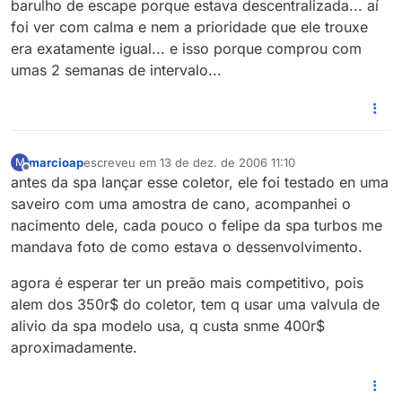
barulho de escape porque estava descentralizada... aí
foi ver com calma e nem a prioridade que ele trouxe
era exatamente igual... e isso porque comprou com
umas 2 semanas de intervalo...
marcioap
escreveu em
13 de dez. de 2006 11:10
M
última edição por
Offline
antes da spa lançar esse coletor, ele foi testado en uma
saveiro com uma amostra de cano, acompanhei o
nacimento dele, cada pouco o felipe da spa turbos me
mandava foto de como estava o dessenvolvimento.
agora é esperar ter un preão mais competitivo, pois
alem dos 350r$ do coletor, tem q usar uma valvula de
alivio da spa modelo usa, q custa snme 400r$
aproximadamente.