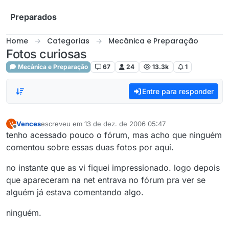
Skip to content
Preparados
Home
Categorias
Mecânica e Preparação
Fotos curiosas
Mecânica e Preparação
67
24
13.3k
1
Entre para responder
Vences
escreveu em
13 de dez. de 2006 05:47
V
última edição por
Offline
tenho acessado pouco o fórum, mas acho que ninguém
comentou sobre essas duas fotos por aqui.
no instante que as vi fiquei impressionado. logo depois
que apareceram na net entrava no fórum pra ver se
alguém já estava comentando algo.
ninguém.