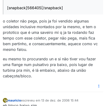
[snapback]566405[/snapback]
o coletor não pega, pois ja foi vendido algumas
unidades inclusive montados por la mesmo, e tem o
prototico que é uma saveiro mi q ja ta rodando faz
tempo com esse coletor, pegar não pega, mais fica
bem pertinho, e consecuentemente, aquece como vc
mesmo falou.
eu mesmo to procurando un e si não tiver vou fazer
uma flange num pulsativo pra baixo, pois lugar de
turbina pra min, é lá embaixo, abaixo da união
cabeçote/bloco.
maurício
escreveu em
13 de dez. de 2006 15:44
M
última edição por
Offline
eh bloco baixo sim..