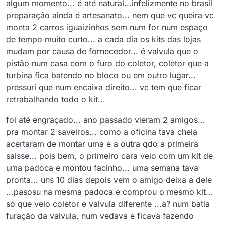
algum momento... é até natural...infelizmente no brasil
preparação ainda é artesanato... nem que vc queira vc
monta 2 carros iguaizinhos sem num for num espaço
de tempo muito curto... a cada dia os kits das lojas
mudam por causa de fornecedor... é valvula que o
pistão num casa com o furo do coletor, coletor que a
turbina fica batendo no bloco ou em outro lugar...
pressuri que num encaixa direito... vc tem que ficar
retrabalhando todo o kit...
foi até engraçado... ano passado vieram 2 amigos...
pra montar 2 saveiros... como a oficina tava cheia
acertaram de montar uma e a outra qdo a primeira
saisse... pois bem, o primeiro cara veio com um kit de
uma padoca e montou facinho... uma semana tava
pronta... uns 10 dias depois vem o amigo deixa a dele
...pasosu na mesma padoca e comprou o mesmo kit...
só que veio coletor e valvula diferente ...a? num batia
furação da valvula, num vedava e ficava fazendo