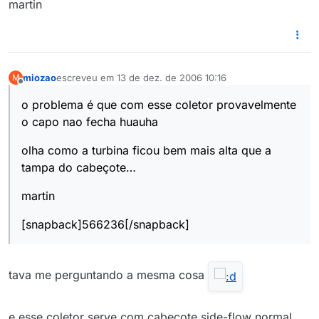
martin
miozao
escreveu em
13 de dez. de 2006 10:16
M
última edição por
Offline
o problema é que com esse coletor provavelmente
o capo nao fecha huauha
olha como a turbina ficou bem mais alta que a
tampa do cabeçote…
martin
[snapback]566236[/snapback]
tava me perguntando a mesma cosa
e esse coletor serve com cabeçote side-flow normal