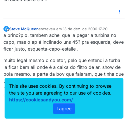
Steve McQueen
escreveu em
13 de dez. de 2006 17:20
S
última edição por
Offline
a princ?pio, tambem achei que ia pegar a turbina no
capo, mas o ap é inclinado uns 45? pra esquerda, deve
ficar justo, esquenta-capo-estaile .
muito legal mesmo o coletor, pelo que entendi a turba
ia ficar bem ali onde é a caixa do filtro de ar. show de
bola mesmo. a parte da bov que falaram, que tinha que
usar uma específica da spa, eu fiquei com uma dúvida:
This site uses cookies. By continuing to browse
não dá pra fechar o furo pra essa bov race aí, e fazer
the site you are agreeing to our use of cookies.
outro pra uma bov convencional?
https://cookiesandyou.com/
I agree