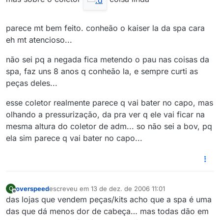
parece mt bem feito. conheão o kaiser la da spa cara
eh mt atencioso...
não sei pq a negada fica metendo o pau nas coisas da
spa, faz uns 8 anos q conheão la, e sempre curti as
peças deles...
esse coletor realmente parece q vai bater no capo, mas
olhando a pressurização, da pra ver q ele vai ficar na
mesma altura do coletor de adm... so não sei a bov, pq
ela sim parece q vai bater no capo...
overspeed
escreveu em
13 de dez. de 2006 11:01
O
última edição por
Offline
das lojas que vendem peças/kits acho que a spa é uma
das que dá menos dor de cabeça… mas todas dão em