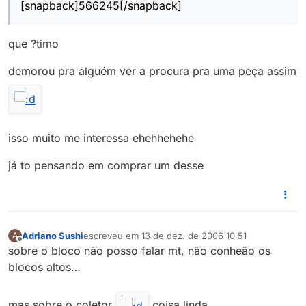
[snapback]566245[/snapback]
que ?timo
demorou pra alguém ver a procura pra uma peça assim
isso muito me interessa ehehhehehe
já to pensando em comprar um desse
Adriano Sushi
escreveu em
13 de dez. de 2006 10:51
A
última edição por
Offline
sobre o bloco não posso falar mt, não conheão os
blocos altos…
mas sobre o coletor
coisa linda