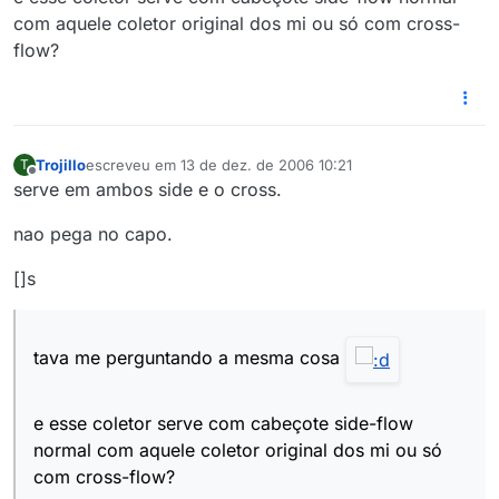
com aquele coletor original dos mi ou só com cross-
flow?
Trojillo
escreveu em
13 de dez. de 2006 10:21
T
última edição por
Offline
serve em ambos side e o cross.
nao pega no capo.
[]s
tava me perguntando a mesma cosa
e esse coletor serve com cabeçote side-flow
normal com aquele coletor original dos mi ou só
com cross-flow?