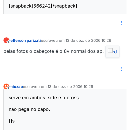
[snapback]566242[/snapback]
jefferson parizati
escreveu em
13 de dez. de 2006 10:26
J
última edição por
Offline
pelas fotos o cabeçote é o 8v normal dos ap.
miozao
escreveu em
13 de dez. de 2006 10:29
M
última edição por
Offline
serve em ambos side e o cross.
nao pega no capo.
[]s