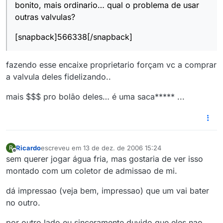
bonito, mais ordinario… qual o problema de usar
outras valvulas?
[snapback]566338[/snapback]
fazendo esse encaixe proprietario forçam vc a comprar
a valvula deles fidelizando..
mais $$$ pro bolão deles… é uma saca***** ...
Ricardo
escreveu em
13 de dez. de 2006 15:24
R
última edição por
Offline
sem querer jogar água fria, mas gostaria de ver isso
montado com um coletor de admissao de mi.
dá impressao (veja bem, impressao) que um vai bater
no outro.
por outro lado eu sinceramente duvido que eles nao