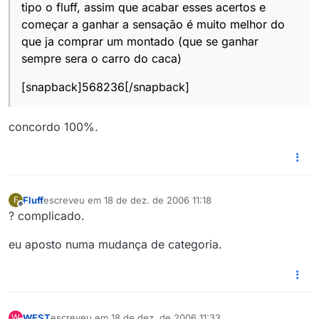
tipo o fluff, assim que acabar esses acertos e
começar a ganhar a sensação é muito melhor do
que ja comprar um montado (que se ganhar
sempre sera o carro do caca)
[snapback]568236[/snapback]
concordo 100%.
Fluff
escreveu em
18 de dez. de 2006 11:18
F
última edição por
Offline
? complicado.
eu aposto numa mudança de categoria.
WEST
escreveu em
18 de dez. de 2006 11:33
W