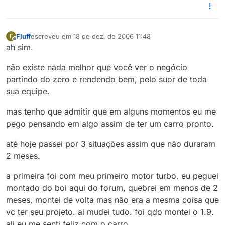
Fluff
escreveu em
18 de dez. de 2006 11:48
F
última edição por
Offline
ah sim.
não existe nada melhor que você ver o negócio
partindo do zero e rendendo bem, pelo suor de toda
sua equipe.
mas tenho que admitir que em alguns momentos eu me
pego pensando em algo assim de ter um carro pronto.
até hoje passei por 3 situações assim que não duraram
2 meses.
a primeira foi com meu primeiro motor turbo. eu peguei
montado do boi aqui do forum, quebrei em menos de 2
meses, montei de volta mas não era a mesma coisa que
vc ter seu projeto. ai mudei tudo. foi qdo montei o 1.9.
ali eu me senti feliz com o carro.