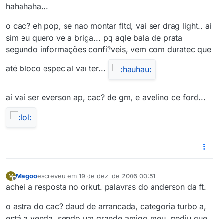
hahahaha...
o cac? eh pop, se nao montar fltd, vai ser drag light.. ai
sim eu quero ve a briga... pq aqle bala de prata
segundo informações confi?veis, vem com duratec que
até bloco especial vai ter...
ai vai ser everson ap, cac? de gm, e avelino de ford...
Magoo
escreveu em
19 de dez. de 2006 00:51
M
última edição por
Offline
achei a resposta no orkut. palavras do anderson da ft.
o astra do cac? daud de arrancada, categoria turbo a,
está a venda, sendo um grande amigo meu, pediu que