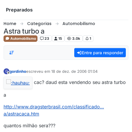
Skip to content
Preparados
Home
Categorias
Automobilismo
Astra turbo a
Automobilismo
23
15
3.0k
1
Entre para responder
gordinho
escreveu em
18 de dez. de 2006 01:04
G
última edição por
Offline
cac? daud esta vendendo seu astra turbo
a
http://www.dragsterbrasil.com/classificado…
a/astracaca.htm
quantos milhão sera???