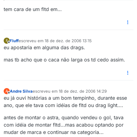
tem cara de um fltd em…
Fluff
escreveu em
18 de dez. de 2006 13:15
F
última edição por
Offline
eu apostaria em alguma das drags.
mas tb acho que o caca não larga os td cedo assim.
Andre Silva
escreveu em
18 de dez. de 2006 14:29
A
última edição por
Offline
eu já ouvi histórias a um bom tempinho, durante esse
ano, que ele tava com idéias de fltd ou drag light….
antes de montar o astra, quando vendeu o gol, tava
com idéia de montar fltd...mas acabou optando por
mudar de marca e continuar na categoria...