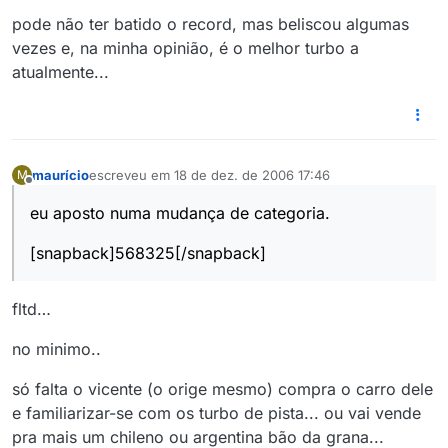
pode não ter batido o record, mas beliscou algumas
vezes e, na minha opinião, é o melhor turbo a
atualmente...
maurício
escreveu em
18 de dez. de 2006 17:46
M
última edição por
Offline
eu aposto numa mudança de categoria.
[snapback]568325[/snapback]
fltd…
no minimo..
só falta o vicente (o orige mesmo) compra o carro dele
e familiarizar-se com os turbo de pista... ou vai vende
pra mais um chileno ou argentina bão da grana...