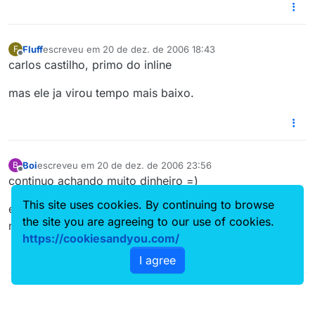
Fluff
escreveu em
20 de dez. de 2006 18:43
F
última edição por
Offline
carlos castilho, primo do inline
mas ele ja virou tempo mais baixo.
Boi
escreveu em
20 de dez. de 2006 23:56
B
última edição por
Offline
continuo achando muito dinheiro =)
This site uses cookies. By continuing to browse
eu sou daqueles q reclama de pagar 10,00 numa breja
the site you are agreeing to our use of cookies.
na zona..haahua
https://cookiesandyou.com/
I agree