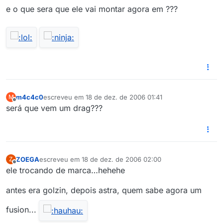
e o que sera que ele vai montar agora em ???
m4c4c0
escreveu em
18 de dez. de 2006 01:41
M
última edição por
Offline
será que vem um drag???
ZOEGA
escreveu em
18 de dez. de 2006 02:00
Z
última edição por
Offline
ele trocando de marca…hehehe
antes era golzin, depois astra, quem sabe agora um
fusion...