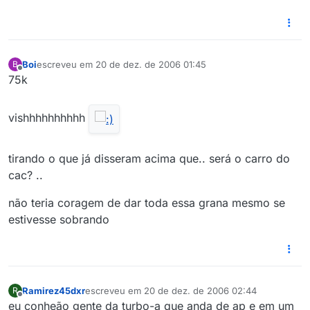
Boi
escreveu em
20 de dez. de 2006 01:45
B
última edição por
Offline
75k
vishhhhhhhhhh
tirando o que já disseram acima que.. será o carro do
cac? ..
não teria coragem de dar toda essa grana mesmo se
estivesse sobrando
Ramirez45dxr
escreveu em
20 de dez. de 2006 02:44
R
última edição por
Offline
eu conheão gente da turbo-a que anda de ap e em um