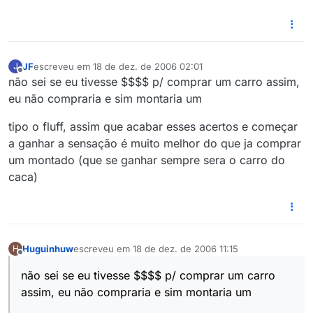
JF
escreveu em
18 de dez. de 2006 02:01
J
última edição por
Offline
não sei se eu tivesse $$$$ p/ comprar um carro assim,
eu não compraria e sim montaria um
tipo o fluff, assim que acabar esses acertos e começar
a ganhar a sensação é muito melhor do que ja comprar
um montado (que se ganhar sempre sera o carro do
caca)
Huguinhuw
escreveu em
18 de dez. de 2006 11:15
H
última edição por
Offline
não sei se eu tivesse $$$$ p/ comprar um carro
assim, eu não compraria e sim montaria um