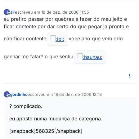
JF
escreveu em
18 de dez. de 2006 11:55
J
última edição por
Offline
eu prefiro passar por quebras e fazer do meu jeito e
ficar contente por dar certo do que pegar ja pronto e
não ficar contente
voce ano que vem qdo
ganhar me falar? o que sentiu
gordinho
escreveu em
18 de dez. de 2006 13:13
G
última edição por
Offline
? complicado.
eu aposto numa mudança de categoria.
[snapback]568325[/snapback]