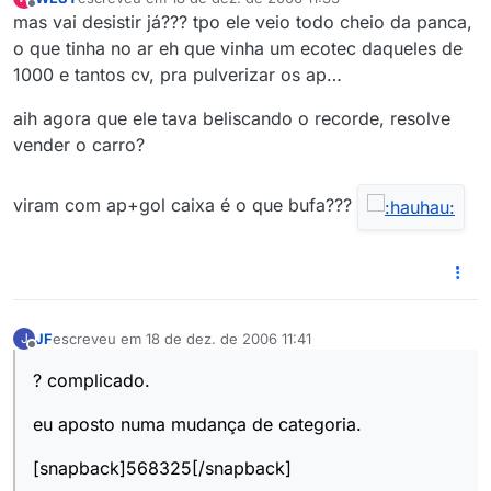
última edição por
Offline
mas vai desistir já??? tpo ele veio todo cheio da panca,
o que tinha no ar eh que vinha um ecotec daqueles de
1000 e tantos cv, pra pulverizar os ap…
aih agora que ele tava beliscando o recorde, resolve
vender o carro?
viram com ap+gol caixa é o que bufa???
JF
escreveu em
18 de dez. de 2006 11:41
J
última edição por
Offline
? complicado.
eu aposto numa mudança de categoria.
[snapback]568325[/snapback]