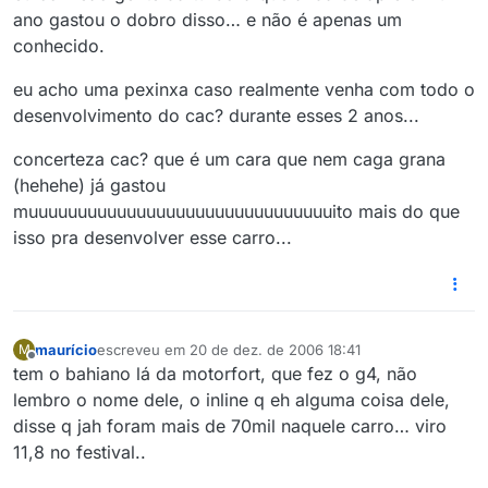
ano gastou o dobro disso… e não é apenas um
conhecido.
eu acho uma pexinxa caso realmente venha com todo o
desenvolvimento do cac? durante esses 2 anos...
concerteza cac? que é um cara que nem caga grana
(hehehe) já gastou
muuuuuuuuuuuuuuuuuuuuuuuuuuuuuuuito mais do que
isso pra desenvolver esse carro...
maurício
escreveu em
20 de dez. de 2006 18:41
M
última edição por
Offline
tem o bahiano lá da motorfort, que fez o g4, não
lembro o nome dele, o inline q eh alguma coisa dele,
disse q jah foram mais de 70mil naquele carro… viro
11,8 no festival..