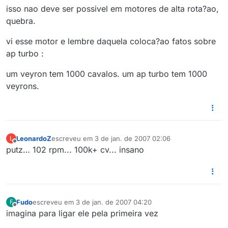
isso nao deve ser possivel em motores de alta rota?ao,
quebra.
vi esse motor e lembre daquela coloca?ao fatos sobre
ap turbo :
um veyron tem 1000 cavalos. um ap turbo tem 1000
veyrons.
LeonardoZ
escreveu em
3 de jan. de 2007 02:06
L
última edição por
Offline
putz… 102 rpm... 100k+ cv... insano
Fudo
escreveu em
3 de jan. de 2007 04:20
F
última edição por
Offline
imagina para ligar ele pela primeira vez