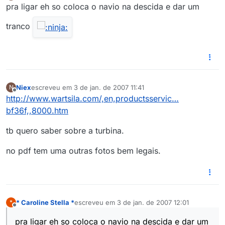
Offline
pra ligar eh so coloca o navio na descida e dar um
tranco
Niex
escreveu em
3 de jan. de 2007 11:41
N
última edição por
1 de mar. de 2007 06:43
Offline
http://www.wartsila.com/,en,productsservic…
bf36f,,8000.htm
tb quero saber sobre a turbina.
no pdf tem uma outras fotos bem legais.
* Caroline Stella *
escreveu em
3 de jan. de 2007 12:01
*
última edição por
Offline
pra ligar eh so coloca o navio na descida e dar um