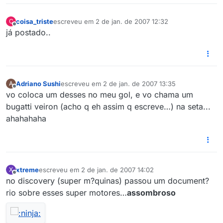
coisa_triste
escreveu em
2 de jan. de 2007 12:32
C
última edição por
Offline
já postado..
Adriano Sushi
escreveu em
2 de jan. de 2007 13:35
A
última edição por
Offline
vo coloca um desses no meu gol, e vo chama um
bugatti veiron (acho q eh assim q escreve…) na seta...
ahahahaha
xtreme
escreveu em
2 de jan. de 2007 14:02
X
última edição por
Offline
no discovery (super m?quinas) passou um document?
rio sobre esses super motores…
assombroso