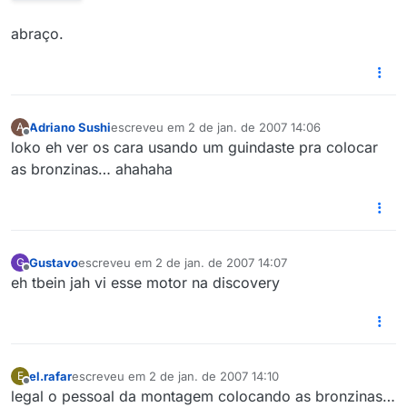
abraço.
Adriano Sushi
escreveu em
2 de jan. de 2007 14:06
A
última edição por
Offline
loko eh ver os cara usando um guindaste pra colocar
as bronzinas… ahahaha
Gustavo
escreveu em
2 de jan. de 2007 14:07
G
última edição por
Offline
eh tbein jah vi esse motor na discovery
el.rafar
escreveu em
2 de jan. de 2007 14:10
E
última edição por
Offline
legal o pessoal da montagem colocando as bronzinas…