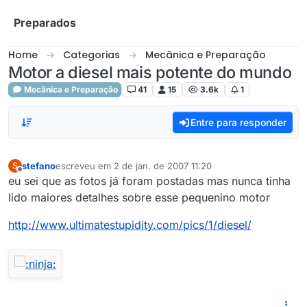
Skip to content
Preparados
Home
Categorias
Mecânica e Preparação
Motor a diesel mais potente do mundo
Mecânica e Preparação
41
15
3.6k
1
Entre para responder
stefano
escreveu em
2 de jan. de 2007 11:20
S
última edição por
Offline
eu sei que as fotos já foram postadas mas nunca tinha
lido maiores detalhes sobre esse pequenino motor
http://www.ultimatestupidity.com/pics/1/diesel/