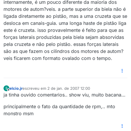
internamente, é um pouco diferente da maioria dos
motores de autom?veis. a parte superior da biela não é
ligada diretamente ao pistão, mas a uma cruzeta que se
desloca em canais-guia. uma longa haste de pistão liga
este é cruzeta. isso provavelmente é feito para que as
forças laterais produzidas pela biela sejam absorvidas
pela cruzeta e não pelo pistão. essas forças laterais
são as que fazem os cilindros dos motores de autom?
veis ficarem com formato ovalado com o tempo.
elcio.jr
escreveu em
2 de jan. de 2007 12:00
E
última edição por
Offline
ja tinha ouvido comentarios.. show viu, muito bacana…
principalmente o fato da quantidade de rpm,.. mto
monstro msm