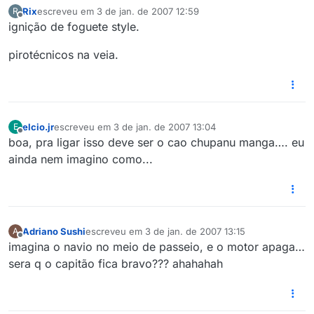
Rix
escreveu em
3 de jan. de 2007 12:59
R
última edição por
Offline
ignição de foguete style.
pirotécnicos na veia.
elcio.jr
escreveu em
3 de jan. de 2007 13:04
E
última edição por
Offline
boa, pra ligar isso deve ser o cao chupanu manga…. eu
ainda nem imagino como...
Adriano Sushi
escreveu em
3 de jan. de 2007 13:15
A
última edição por
Offline
imagina o navio no meio de passeio, e o motor apaga…
sera q o capitão fica bravo??? ahahahah