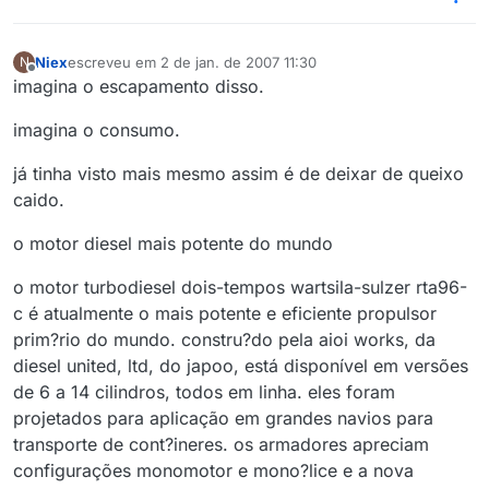
Niex
escreveu em
2 de jan. de 2007 11:30
N
última edição por
Offline
imagina o escapamento disso.
imagina o consumo.
já tinha visto mais mesmo assim é de deixar de queixo
caido.
o motor diesel mais potente do mundo
o motor turbodiesel dois-tempos wartsila-sulzer rta96-
c é atualmente o mais potente e eficiente propulsor
prim?rio do mundo. constru?do pela aioi works, da
diesel united, ltd, do japoo, está disponível em versões
de 6 a 14 cilindros, todos em linha. eles foram
projetados para aplicação em grandes navios para
transporte de cont?ineres. os armadores apreciam
configurações monomotor e mono?lice e a nova