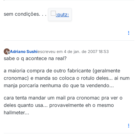
sem condições. . .
Adriano Sushi
escreveu em
4 de jan. de 2007 18:53
A
última edição por
Offline
sabe o q acontece na real?
a maioria compra de outro fabricante (geralmente
cronomac) e manda so coloca o rotulo deles… ai num
manja porcaria nenhuma do que ta vendendo...
cara tenta mandar um mail pra cronomac pra ver o
deles quanto usa... provavelmente eh o mesmo
hallmeter...