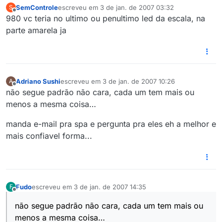
SemControle
escreveu em
3 de jan. de 2007 03:32
S
última edição por
Offline
980 vc teria no ultimo ou penultimo led da escala, na
parte amarela ja
Adriano Sushi
escreveu em
3 de jan. de 2007 10:26
A
última edição por
Offline
não segue padrão não cara, cada um tem mais ou
menos a mesma coisa…
manda e-mail pra spa e pergunta pra eles eh a melhor e
mais confiavel forma...
Fudo
escreveu em
3 de jan. de 2007 14:35
F
última edição por
Offline
não segue padrão não cara, cada um tem mais ou
menos a mesma coisa…