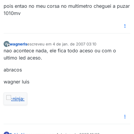
pois entao no meu corsa no multimetro cheguei a puzar
1010mv
wagnerls
escreveu em
4 de jan. de 2007 03:10
W
última edição por
Offline
nao acontece nada, ele fica todo aceso ou com o
ultimo led aceso.
abracos
wagner luis