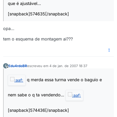
que é ajustável…
[snapback]574635[/snapback]
opa…
tem o esquema de montagem ai???
Edu4rdoBR
escreveu em
4 de jan. de 2007 18:37
E
última edição por
Offline
q merda essa turma vende o baguio e
nem sabe o q ta vendendo…
[snapback]574436[/snapback]