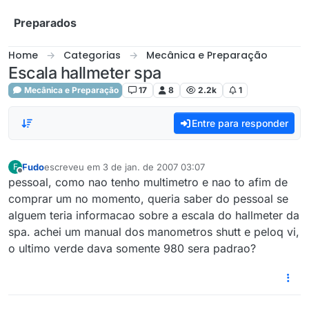
Skip to content
Preparados
Home
Categorias
Mecânica e Preparação
Escala hallmeter spa
Mecânica e Preparação
17
8
2.2k
1
Entre para responder
Fudo
escreveu em
3 de jan. de 2007 03:07
F
última edição por
Offline
pessoal, como nao tenho multimetro e nao to afim de
comprar um no momento, queria saber do pessoal se
alguem teria informacao sobre a escala do hallmeter da
spa. achei um manual dos manometros shutt e peloq vi,
o ultimo verde dava somente 980 sera padrao?