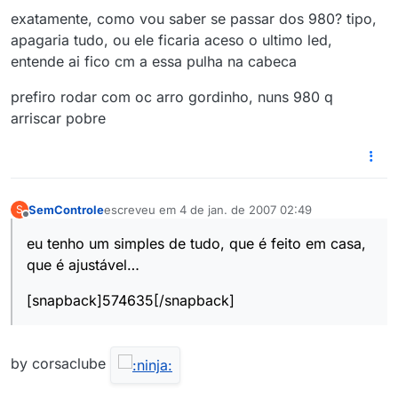
exatamente, como vou saber se passar dos 980? tipo,
apagaria tudo, ou ele ficaria aceso o ultimo led,
entende ai fico cm a essa pulha na cabeca
prefiro rodar com oc arro gordinho, nuns 980 q
arriscar pobre
SemControle
escreveu em
4 de jan. de 2007 02:49
S
última edição por
Offline
eu tenho um simples de tudo, que é feito em casa,
que é ajustável…
[snapback]574635[/snapback]
by corsaclube