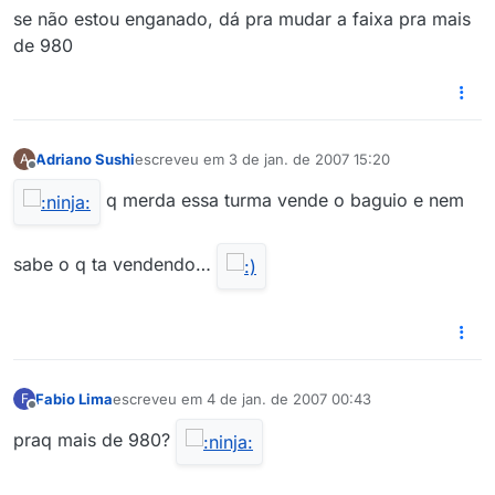
se não estou enganado, dá pra mudar a faixa pra mais
de 980
Adriano Sushi
escreveu em
3 de jan. de 2007 15:20
A
última edição por
Offline
q merda essa turma vende o baguio e nem
sabe o q ta vendendo…
Fabio Lima
escreveu em
4 de jan. de 2007 00:43
F
última edição por
Offline
praq mais de 980?