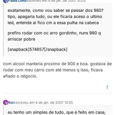
Fabio Lima
escreveu em
4 de jan. de 2007 10:03
F
última edição por
Offline
exatamente, como vou saber se passar dos 980?
tipo, apagaria tudo, ou ele ficaria aceso o ultimo
led, entende ai fico cm a essa pulha na cabeca
prefiro rodar com oc arro gordinho, nuns 980 q
arriscar pobre
[snapback]574657[/snapback]
com alcool manteria proximo de 900 e boa. gostava de
rodar com meu carro com até menos q isso, ficava
afiado o négocio.
Boi
escreveu em
4 de jan. de 2007 13:55
B
última edição por
Offline
eu tenho um simples de tudo, que é feito em casa,