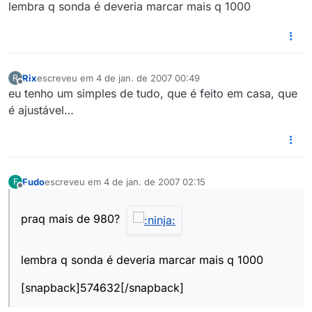
lembra q sonda é deveria marcar mais q 1000
Rix
escreveu em
4 de jan. de 2007 00:49
R
última edição por
Offline
eu tenho um simples de tudo, que é feito em casa, que
é ajustável…
Fudo
escreveu em
4 de jan. de 2007 02:15
F
última edição por
Offline
praq mais de 980?
lembra q sonda é deveria marcar mais q 1000
[snapback]574632[/snapback]