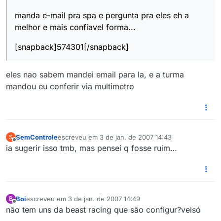
manda e-mail pra spa e pergunta pra eles eh a
melhor e mais confiavel forma...
[snapback]574301[/snapback]
eles nao sabem mandei email para la, e a turma
mandou eu conferir via multimetro
SemControle
escreveu em
3 de jan. de 2007 14:43
S
última edição por
Offline
ia sugerir isso tmb, mas pensei q fosse ruim…
Boi
escreveu em
3 de jan. de 2007 14:49
B
última edição por
Offline
não tem uns da beast racing que são configur?veisó