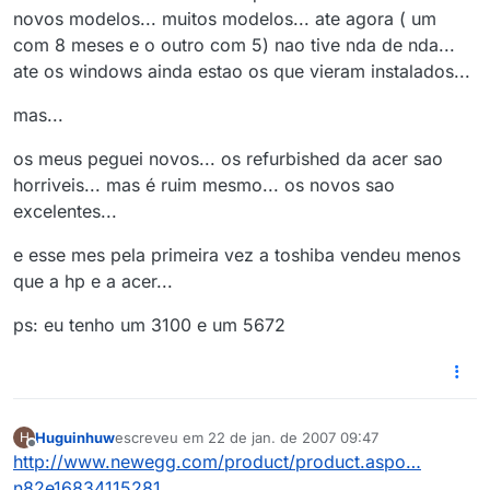
novos modelos... muitos modelos... ate agora ( um
com 8 meses e o outro com 5) nao tive nda de nda...
ate os windows ainda estao os que vieram instalados...
mas...
os meus peguei novos... os refurbished da acer sao
horriveis... mas é ruim mesmo... os novos sao
excelentes...
e esse mes pela primeira vez a toshiba vendeu menos
que a hp e a acer...
ps: eu tenho um 3100 e um 5672
Huguinhuw
escreveu em
22 de jan. de 2007 09:47
H
última edição por
Offline
http://www.newegg.com/product/product.aspo…
n82e16834115281