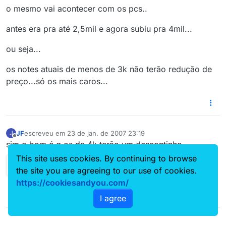
o mesmo vai acontecer com os pcs..
antes era pra até 2,5mil e agora subiu pra 4mil...
ou seja...
os notes atuais de menos de 3k não terão redução de
preço...só os mais caros...
JF
escreveu em
23 de jan. de 2007 23:19
J
última edição por
Offline
sim o bom é q os de 4k terão um descontinho
This site uses cookies. By continuing to browse
the site you are agreeing to our use of cookies.
https://cookiesandyou.com/
I agree