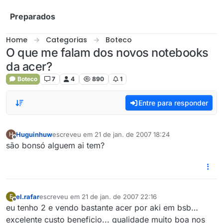
Skip to content
Preparados
Home
Categorias
Boteco
O que me falam dos novos notebooks
da acer?
Boteco
7
4
890
1
Entre para responder
Huguinhuw
escreveu em
21 de jan. de 2007 18:24
H
última edição por
Offline
são bonsó alguem ai tem?
el.rafar
escreveu em
21 de jan. de 2007 22:16
E
última edição por
Offline
eu tenho 2 e vendo bastante acer por aki em bsb…
excelente custo beneficio... qualidade muito boa nos