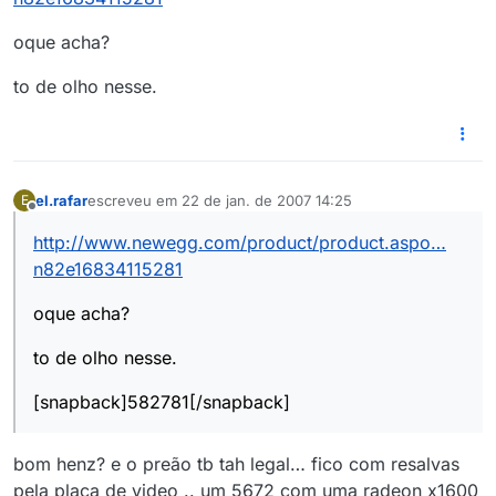
oque acha?
to de olho nesse.
el.rafar
escreveu em
22 de jan. de 2007 14:25
E
última edição por
Offline
http://www.newegg.com/product/product.aspo…
n82e16834115281
oque acha?
to de olho nesse.
[snapback]582781[/snapback]
bom henz? e o preão tb tah legal… fico com resalvas
pela placa de video .. um 5672 com uma radeon x1600