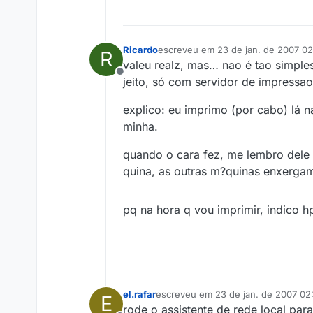
Ricardo
escreveu em
23 de jan. de 2007 02
R
última edição por
valeu realz, mas… nao é tao simples
Offline
jeito, só com servidor de impressao
explico: eu imprimo (por cabo) lá 
minha.
quando o cara fez, me lembro dele 
quina, as outras m?quinas enxergam 
pq na hora q vou imprimir, indico 
el.rafar
escreveu em
23 de jan. de 2007 02
E
última edição por
rode o assistente de rede local par