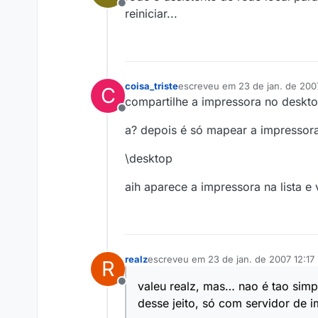
Offline
reiniciar...
coisa_triste
escreveu em
23 de jan. de 200
C
última edição por
compartilhe a impressora no desktop
Offline
a? depois é só mapear a impressora
\desktop
aih aparece a impressora na lista e 
realz
escreveu em
23 de jan. de 2007 12:17
R
última edição por
valeu realz, mas… nao é tao simpl
Offline
desse jeito, só com servidor de 