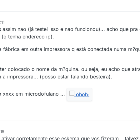
:11
 assim nao (já testei isso e nao funcionou)... acho que pra
 (q tenha endereco ip).
na fábrica em outra impressora q está conectada numa m?qu
ter colocado o nome da m?quina. ou seja, eu acho que atr
a impressora... (posso estar falando besteira).
hp xxxx em microdofulano ...
:15
a ativar corretamente esse eskema que vcs fizeram… talvez 