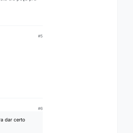
#5
#6
ra dar certo