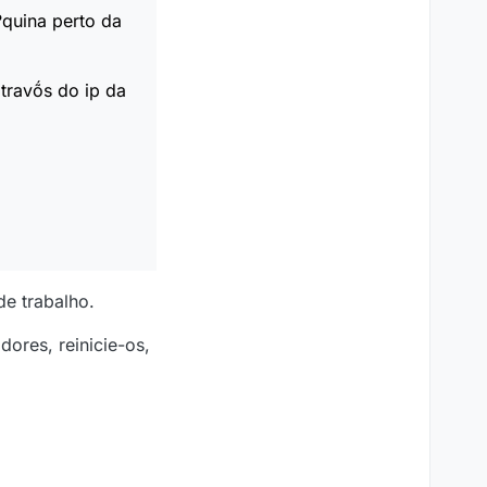
?quina perto da
travṍs do ip da
e trabalho.
ores, reinicie-os,