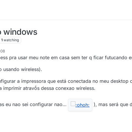
o windows
1
watching
:08
ess pra usar meu note em casa sem ter q ficar futucando 
o usando wireless).
onfigurar a impressora que está conectada no meu deskto
ra imprimir atravṍs dessa conexao wireless.
as eu nao sei configurar nao…
), mas será que d