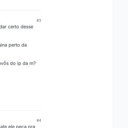
#3
 dar certo desse
ina perto da
avṍs do ip da m?
#4
ate ele peça pra