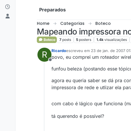
Skip to content
Preparados
Home
Categorias
Boteco
Mapeando impressora n
Boteco
7
posts
5
posters
1.4k
visualizações
Ricardo
escreveu em
23 de jan. de 2007 01
R
última edição por
povo, eu comprei um roteador wirel
Offline
funfou beleza (postando esse tópic
agora eu queria saber se dá pra c
impressora de rede e utlizar ela pa
com cabo é lágico que funciona (m
tá querendo é possível?