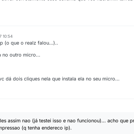
7 10:54
 (o que o realz falou…)..
 no outro micro...
vc dá dois cliques nela que instala ela no seu micro...
es assim nao (já testei isso e nao funcionou)... acho que p
impressao (q tenha endereco ip).