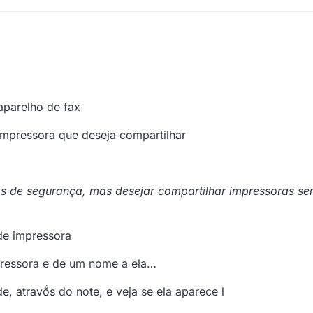
aparelho de fax
 impressora que deseja compartilhar
os de segurança, mas desejar compartilhar impressoras se
de impressora
pressora e de um nome a ela…
e, atravṍs do note, e veja se ela aparece l