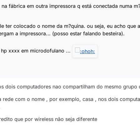
á na fábrica em outra impressora q está conectada numa m
le ter colocado o nome da m?quina. ou seja, eu acho que a
rgam a impressora... (posso estar falando besteira).
o hp xxxx em microdofulano ...
 os dois computadores nao compartilham do mesmo grupo d
ma rede com o nome , por exemplo, casa , nos dois computad
.
redito que por wireless não seja diferente