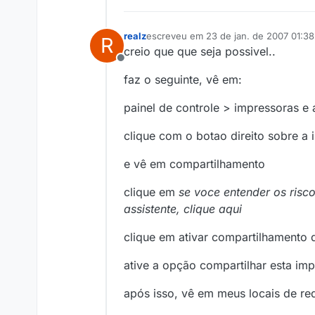
realz
escreveu em
23 de jan. de 2007 01:38
R
última edição por
creio que que seja possivel..
Offline
faz o seguinte, vê em:
painel de controle > impressoras e 
clique com o botao direito sobre a
e vê em compartilhamento
clique em
se voce entender os risc
assistente, clique aqui
clique em ativar compartilhamento 
ative a opção compartilhar esta im
após isso, vê em meus locais de red