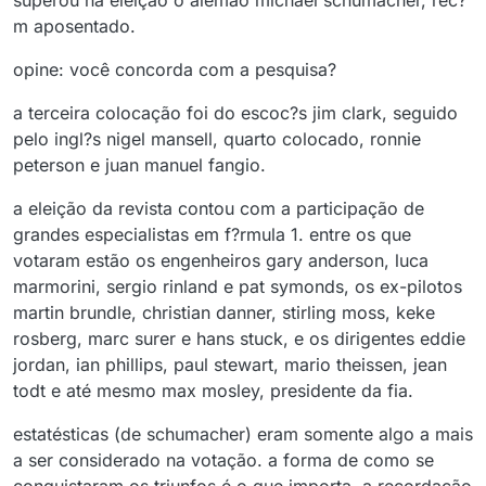
superou na eleição o alemão michael schumacher, rec?
m aposentado.
opine: você concorda com a pesquisa?
a terceira colocação foi do escoc?s jim clark, seguido
pelo ingl?s nigel mansell, quarto colocado, ronnie
peterson e juan manuel fangio.
a eleição da revista contou com a participação de
grandes especialistas em f?rmula 1. entre os que
votaram estão os engenheiros gary anderson, luca
marmorini, sergio rinland e pat symonds, os ex-pilotos
martin brundle, christian danner, stirling moss, keke
rosberg, marc surer e hans stuck, e os dirigentes eddie
jordan, ian phillips, paul stewart, mario theissen, jean
todt e até mesmo max mosley, presidente da fia.
estatésticas (de schumacher) eram somente algo a mais
a ser considerado na votação. a forma de como se