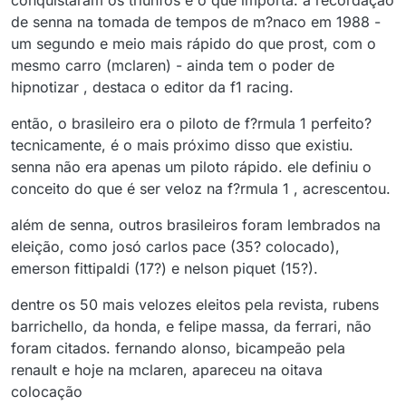
conquistaram os triunfos é o que importa. a recordação
de senna na tomada de tempos de m?naco em 1988 -
um segundo e meio mais rápido do que prost, com o
mesmo carro (mclaren) - ainda tem o poder de
hipnotizar , destaca o editor da f1 racing.
então, o brasileiro era o piloto de f?rmula 1 perfeito?
tecnicamente, é o mais próximo disso que existiu.
senna não era apenas um piloto rápido. ele definiu o
conceito do que é ser veloz na f?rmula 1 , acrescentou.
além de senna, outros brasileiros foram lembrados na
eleição, como josó carlos pace (35? colocado),
emerson fittipaldi (17?) e nelson piquet (15?).
dentre os 50 mais velozes eleitos pela revista, rubens
barrichello, da honda, e felipe massa, da ferrari, não
foram citados. fernando alonso, bicampeão pela
renault e hoje na mclaren, apareceu na oitava
colocação