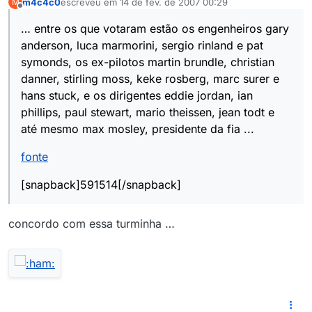
m4c4c0
escreveu em
14 de fev. de 2007 00:29
M
última edição por
Offline
… entre os que votaram estão os engenheiros gary
anderson, luca marmorini, sergio rinland e pat
symonds, os ex-pilotos martin brundle, christian
danner, stirling moss, keke rosberg, marc surer e
hans stuck, e os dirigentes eddie jordan, ian
phillips, paul stewart, mario theissen, jean todt e
até mesmo max mosley, presidente da fia ...
fonte
[snapback]591514[/snapback]
concordo com essa turminha …