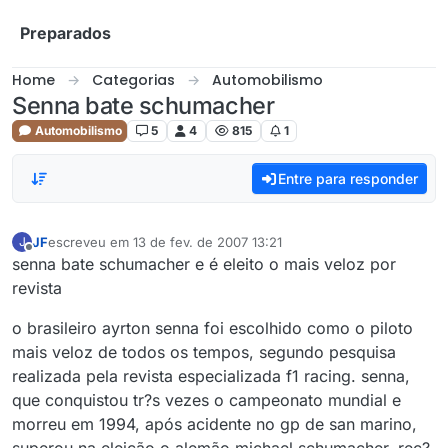
Skip to content
Preparados
Home
Categorias
Automobilismo
Senna bate schumacher
Automobilismo
5
4
815
1
Entre para responder
JF
escreveu em
13 de fev. de 2007 13:21
J
última edição por
Offline
senna bate schumacher e é eleito o mais veloz por
revista
o brasileiro ayrton senna foi escolhido como o piloto
mais veloz de todos os tempos, segundo pesquisa
realizada pela revista especializada f1 racing. senna,
que conquistou tr?s vezes o campeonato mundial e
morreu em 1994, após acidente no gp de san marino,