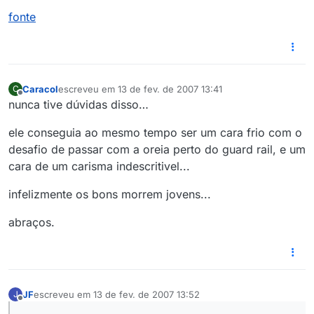
fonte
Caracol
escreveu em
13 de fev. de 2007 13:41
C
última edição por
Offline
nunca tive dúvidas disso…
ele conseguia ao mesmo tempo ser um cara frio com o
desafio de passar com a oreia perto do guard rail, e um
cara de um carisma indescritivel...
infelizmente os bons morrem jovens...
abraços.
JF
escreveu em
13 de fev. de 2007 13:52
J
última edição por
Offline