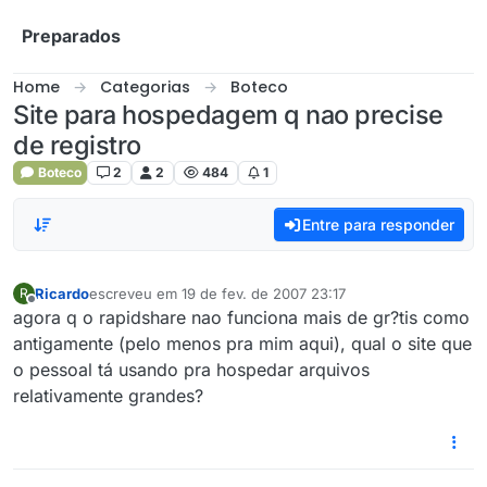
Skip to content
Preparados
Home
Categorias
Boteco
Site para hospedagem q nao precise
de registro
Boteco
2
2
484
1
Entre para responder
Ricardo
escreveu em
19 de fev. de 2007 23:17
R
última edição por
Offline
agora q o rapidshare nao funciona mais de gr?tis como
antigamente (pelo menos pra mim aqui), qual o site que
o pessoal tá usando pra hospedar arquivos
relativamente grandes?