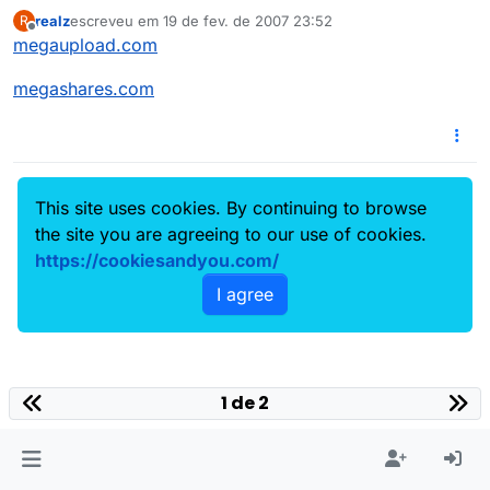
realz
escreveu em
19 de fev. de 2007 23:52
R
última edição por
Offline
megaupload.com
megashares.com
This site uses cookies. By continuing to browse
the site you are agreeing to our use of cookies.
https://cookiesandyou.com/
I agree
1 de 2