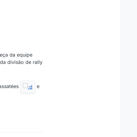
beça da equipe
da divisão de rally
passatées
e