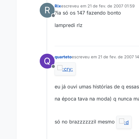
Rix
escreveu em
21 de fev. de 2007 01:59
R
última edição por
?ia só os 147 fazendo bonto
Offline
lampredi rlz
quarteto
escreveu em
21 de fev. de 2007 1
Q
última edição por
Offline
eu já ouvi umas histórias de q es
na época tava na moda) q nunca ma
só no brazzzzzzil mesmo