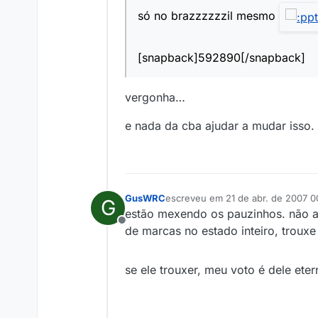
só no brazzzzzzil mesmo
[snapback]592890[/snapback]
vergonha…
e nada da cba ajudar a mudar isso.
GusWRC
escreveu em
21 de abr. de 2007 0
G
última edição por
estão mexendo os pauzinhos. não a c
Offline
de marcas no estado inteiro, trouxe 
se ele trouxer, meu voto é dele et