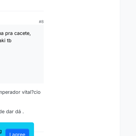
#8
ha pra cacete,
aki tb
mperador vital?cio
de dar dá .
g
I agree