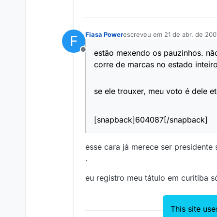
Fiasa Power
escreveu em
21 de abr. de 200
F
última edição por
estão mexendo os pauzinhos. não a
Offline
corre de marcas no estado inteiro
se ele trouxer, meu voto é dele 
[snapback]604087[/snapback]
esse cara já merece ser presidente 
.
eu registro meu tátulo em curitiba s
This site us