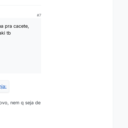
#7
ha pra cacete,
aki tb
novo, nem q seja de