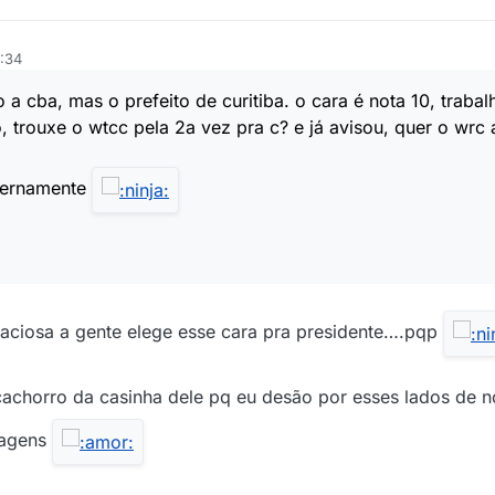
1:34
 cba, mas o prefeito de curitiba. o cara é nota 10, trabal
, trouxe o wtcc pela 2a vez pra c? e já avisou, quer o wrc 
eternamente
graciosa a gente elege esse cara pra presidente….pqp
 cachorro da casinha dele pq eu desão por esses lados de 
ragens