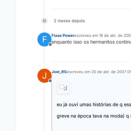
2 meses depois
Fiasa Power
escreveu em
18 de abr. de 200
F
última edição por
enquanto isso os hermanitos continu
Offline
Joel_RS
escreveu em
20 de abr. de 2007 01
J
última edição por
Offline
eu já ouvi umas histórias de q 
greve na época tava na moda) q