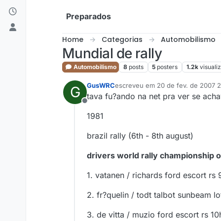
Skip to content
Preparados
Home
Categorias
Automobilismo
Mundial de rally
Automobilismo
8
posts
5
posters
1.2k
visuali
GusWRC
escreveu em
20 de fev. de 2007 
G
última edição por
tava fu?ando na net pra ver se acha
Offline
1981
brazil rally (6th - 8th august)
drivers world rally championship o
1. vatanen / richards ford escort r
2. fr?quelin / todt talbot sunbeam l
3. de vitta / muzio ford escort rs 