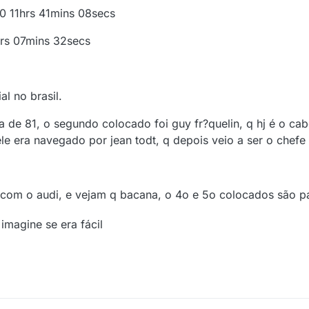
00 11hrs 41mins 08secs
hrs 07mins 32secs
l no brasil.
va de 81, o segundo colocado foi guy fr?quelin, q hj é o ca
le era navegado por jean todt, q depois veio a ser o chefe 
 com o audi, e vejam q bacana, o 4o e 5o colocados são 
imagine se era fácil