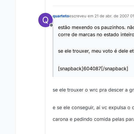
quarteto
escreveu em
21 de abr. de 2007 0
Q
última edição por
estão mexendo os pauzinhos. não a
Offline
corre de marcas no estado inteiro
se ele trouxer, meu voto é dele 
[snapback]604087[/snapback]
se ele trouxer o wrc pra descer a 
e se ele conseguir, aí vc expulsa o
carona e pedindo comida pelas pa