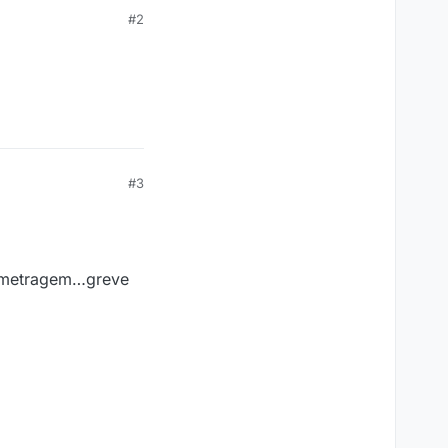
#2
#3
onometragem…greve