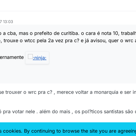
7 13:03
 cba, mas o prefeito de curitiba. o cara é nota 10, trabal
, trouxe o wtcc pela 2a vez pra c? e já avisou, quer o wrc 
eternamente
se trouxer o wrc pra c? , merece voltar a monarquia e ser i
ó pra votar nele . além do mais , os pol?ticos santistas são 
es cookies. By continuing to browse the site you are agreein