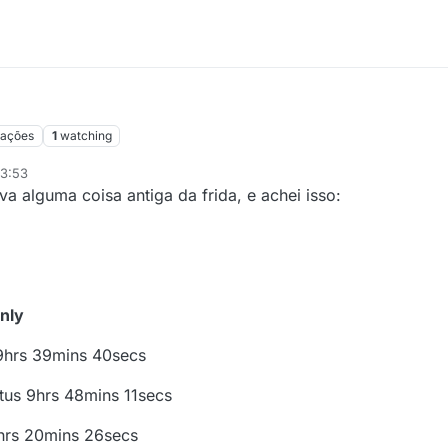
zações
1
watching
23:53
va alguma coisa antiga da frida, e achei isso:
nly
s 9hrs 39mins 40secs
otus 9hrs 48mins 11secs
10hrs 20mins 26secs