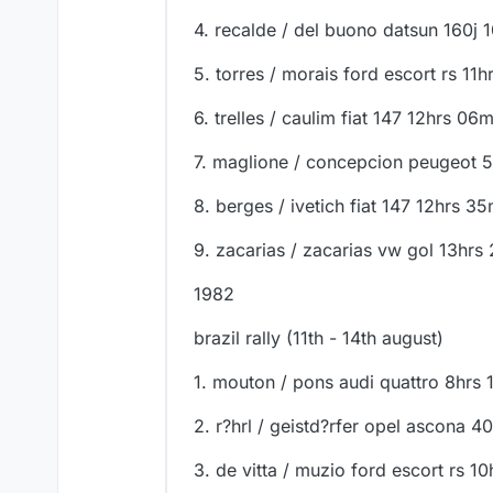
4. recalde / del buono datsun 160j
5. torres / morais ford escort rs 11
6. trelles / caulim fiat 147 12hrs 0
7. maglione / concepcion peugeot 
8. berges / ivetich fiat 147 12hrs 3
9. zacarias / zacarias vw gol 13hr
1982
brazil rally (11th - 14th august)
1. mouton / pons audi quattro 8hrs
2. r?hrl / geistd?rfer opel ascona 
3. de vitta / muzio ford escort rs 1