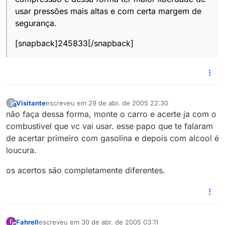
usar pressões mais altas e com certa margem de
segurança.
[snapback]245833[/snapback]
Visitante
escreveu em
29 de abr. de 2005 22:30
?
This user is from outside of this forum
última edição por
não faça dessa forma, monte o carro e acerte ja com o
combustivel que vc vai usar. esse papo que te falaram
de acertar primeiro com gasolina e depois com alcool é
loucura.
os acertos são completamente diferentes.
Fahrell
escreveu em
30 de abr. de 2005 03:11
F