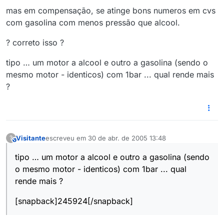
mas em compensação, se atinge bons numeros em cvs
com gasolina com menos pressão que alcool.
? correto isso ?
tipo … um motor a alcool e outro a gasolina (sendo o
mesmo motor - identicos) com 1bar ... qual rende mais
?
Visitante
escreveu em
30 de abr. de 2005 13:48
?
This user is from outside of this forum
última edição por
tipo … um motor a alcool e outro a gasolina (sendo
o mesmo motor - identicos) com 1bar ... qual
rende mais ?
[snapback]245924[/snapback]