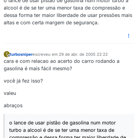
o lance de usar pistão de gasolina num motor turbo a
alcool é de se ter uma menor taxa de compressão e
dessa forma ter maior liberdade de usar pressões mais
altas e com certa margem de segurança.
turbosniper
escreveu em
29 de abr. de 2005 22:22
T
última edição por
Offline
cara e com relacao ao acerto do carro rodando a
gasolina é mais fácil mesmo?
você já fez isso?
valeu
abraços
o lance de usar pistão de gasolina num motor
turbo a alcool é de se ter uma menor taxa de
compressão e dessa forma ter maior liberdade de