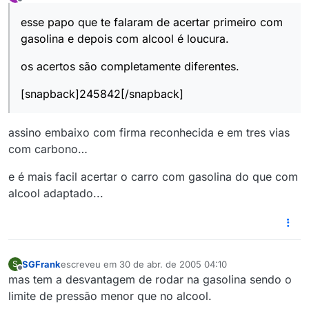
última edição por
Offline
esse papo que te falaram de acertar primeiro com
gasolina e depois com alcool é loucura.
os acertos são completamente diferentes.
[snapback]245842[/snapback]
assino embaixo com firma reconhecida e em tres vias
com carbono…
e é mais facil acertar o carro com gasolina do que com
alcool adaptado...
SGFrank
escreveu em
30 de abr. de 2005 04:10
S
última edição por
Offline
mas tem a desvantagem de rodar na gasolina sendo o
limite de pressão menor que no alcool.