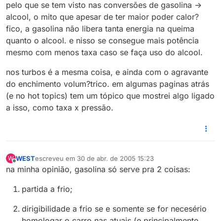
pelo que se tem visto nas conversões de gasolina ->
alcool, o mito que apesar de ter maior poder calor?
fico, a gasolina não libera tanta energia na queima
quanto o alcool. e nisso se consegue mais potência
mesmo com menos taxa caso se faça uso do alcool.
nos turbos é a mesma coisa, e ainda com o agravante
do enchimento volum?trico. em algumas paginas atrás
(e no hot topics) tem um tópico que mostrei algo ligado
a isso, como taxa x pressão.
WEST
escreveu em
30 de abr. de 2005 15:23
W
última edição por
Offline
na minha opinião, gasolina só serve pra 2 coisas:
partida a frio;
dirigibilidade a frio se e somente se for necesério
homologar o carro nas atuais (e principalmente