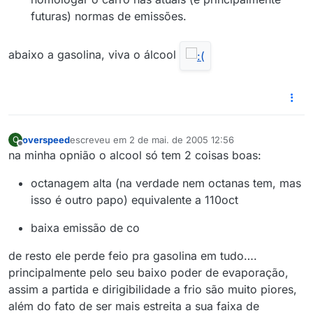
futuras) normas de emissões.
abaixo a gasolina, viva o álcool
overspeed
escreveu em
2 de mai. de 2005 12:56
O
última edição por
Offline
na minha opnião o alcool só tem 2 coisas boas:
octanagem alta (na verdade nem octanas tem, mas
isso é outro papo) equivalente a 110oct
baixa emissão de co
de resto ele perde feio pra gasolina em tudo….
principalmente pelo seu baixo poder de evaporação,
assim a partida e dirigibilidade a frio são muito piores,
além do fato de ser mais estreita a sua faixa de