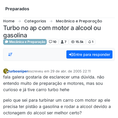
Skip to content
Preparados
Home
Categorias
Mecânica e Preparação
Turbo no ap com motor a alcool ou
gasolina
Mecânica e Preparação
10
7
15.5k
1
Entre para responder
turbosniper
escreveu em
29 de abr. de 2005 22:11
T
última edição por
Offline
fala galera gostaria de esclarecer uma dúvida. não
entendo muito de preparação e motores, mas sou
curioso e já tive carro turbo hehe
pelo que sei para turbinar um carro com motor ap ele
precisa ter pistão a gasolina e rodar a alcool devido a
octonagem do alcool ser melhor certo?