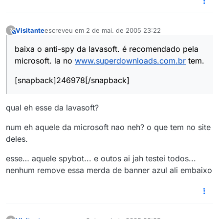
Visitante
escreveu em
2 de mai. de 2005 23:22
?
This user is from outside of this forum
última edição por
baixa o anti-spy da lavasoft. é recomendado pela
microsoft. la no
www.superdownloads.com.br
tem.
[snapback]246978[/snapback]
qual eh esse da lavasoft?
num eh aquele da microsoft nao neh? o que tem no site
deles.
esse… aquele spybot... e outos ai jah testei todos...
nenhum remove essa merda de banner azul ali embaixo