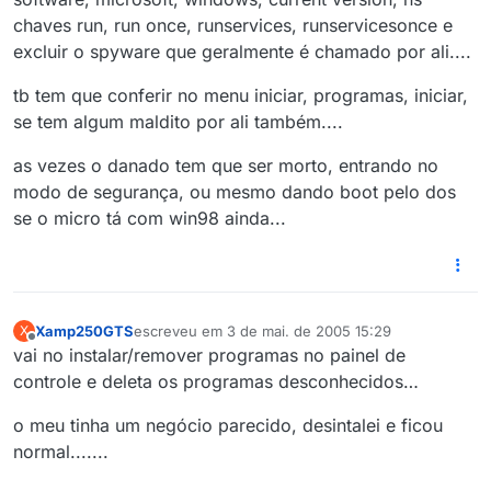
chaves run, run once, runservices, runservicesonce e
excluir o spyware que geralmente é chamado por ali....
tb tem que conferir no menu iniciar, programas, iniciar,
se tem algum maldito por ali também....
as vezes o danado tem que ser morto, entrando no
modo de segurança, ou mesmo dando boot pelo dos
se o micro tá com win98 ainda...
Xamp250GTS
escreveu em
3 de mai. de 2005 15:29
X
última edição por
Offline
vai no instalar/remover programas no painel de
controle e deleta os programas desconhecidos…
o meu tinha um negócio parecido, desintalei e ficou
normal.......