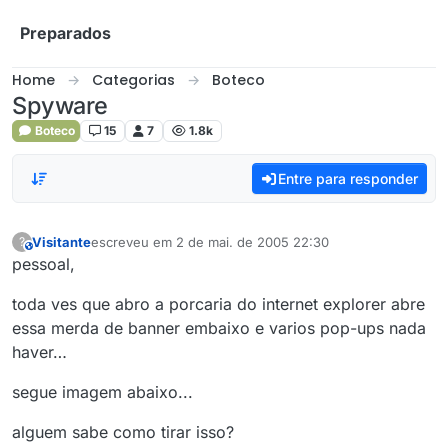
Skip to content
Preparados
Home
Categorias
Boteco
Spyware
Boteco
15
7
1.8k
Entre para responder
Visitante
escreveu em
2 de mai. de 2005 22:30
?
This user is from outside of this forum
última edição por
pessoal,
toda ves que abro a porcaria do internet explorer abre
essa merda de banner embaixo e varios pop-ups nada
haver…
segue imagem abaixo...
alguem sabe como tirar isso?