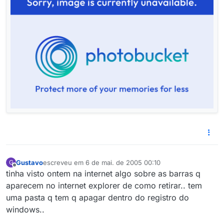
Gustavo
escreveu em
6 de mai. de 2005 00:10
G
última edição por
Offline
tinha visto ontem na internet algo sobre as barras q
aparecem no internet explorer de como retirar.. tem
uma pasta q tem q apagar dentro do registro do
windows..