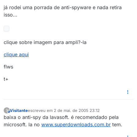
já rodei uma porrada de anti-spyware e nada retira
isso...
clique sobre imagem para ampli?-la
clique aqui
flws
t+
Visitante
escreveu em
2 de mai. de 2005 23:12
?
This user is from outside of this forum
última edição por
baixa o anti-spy da lavasoft. é recomendado pela
microsoft. la no
www.superdownloads.com.br
tem.