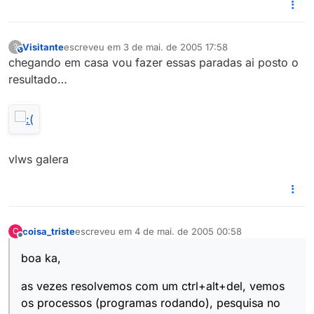
Visitante
escreveu em
3 de mai. de 2005 17:58
?
This user is from outside of this forum
última edição por
chegando em casa vou fazer essas paradas ai posto o
resultado…
vlws galera
coisa_triste
escreveu em
4 de mai. de 2005 00:58
C
última edição por
Offline
boa ka,
as vezes resolvemos com um ctrl+alt+del, vemos
os processos (programas rodando), pesquisa no