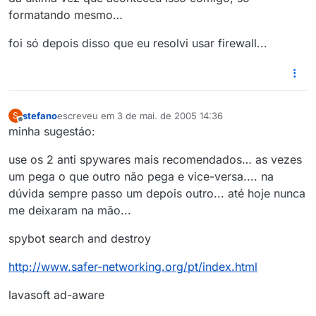
formatando mesmo…
foi só depois disso que eu resolvi usar firewall...
stefano
escreveu em
3 de mai. de 2005 14:36
S
última edição por
5 de mar. de 2005 10:37
Offline
minha sugestáo:
use os 2 anti spywares mais recomendados… as vezes
um pega o que outro não pega e vice-versa.... na
dúvida sempre passo um depois outro... até hoje nunca
me deixaram na mão...
spybot search and destroy
http://www.safer-networking.org/pt/index.html
lavasoft ad-aware