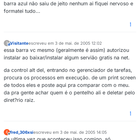
barra azul não saiu de jeito nenhum ai fiquei nervoso e
formatei tudo...
Visitante
escreveu em
3 de mai. de 2005 12:02
?
This user is from outside of this forum
última edição por
essa barra vc mesmo (geralmente é assim) autorizou
instalar ao baixar/instalar algum servião gratis na net.
da control alt del, entrando no gerenciador de tarefas,
procura os processos em execução. de um print screen
de todos eles e poste aqui pra comparar com o meu.
da pra gente achar quem é o pentelho ali e deletar pelo
diret?rio raiz.
fred_306xsi
escreveu em
3 de mai. de 2005 14:05
F
última edição por
Offline
da ultima vez que aconteceu isso comigo, só