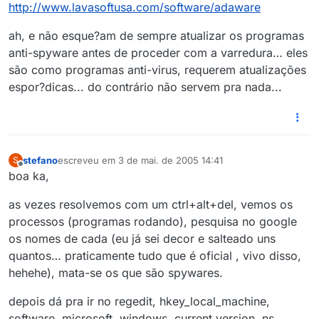
http://www.lavasoftusa.com/software/adaware
ah, e não esque?am de sempre atualizar os programas
anti-spyware antes de proceder com a varredura… eles
são como programas anti-virus, requerem atualizações
espor?dicas... do contrário não servem pra nada...
stefano
escreveu em
3 de mai. de 2005 14:41
S
última edição por
Offline
boa ka,
as vezes resolvemos com um ctrl+alt+del, vemos os
processos (programas rodando), pesquisa no google
os nomes de cada (eu já sei decor e salteado uns
quantos… praticamente tudo que é oficial , vivo disso,
hehehe), mata-se os que são spywares.
depois dá pra ir no regedit, hkey_local_machine,
software, microsoft, windows, current version, ns