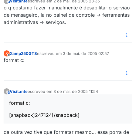
Visitante
escreveu em
2 de mai. de 2005 23:35
?
This user is from outside of this forum
última edição por
o q costumo fazer manualmente é desabilitar o servião
de mensageiro, la no painel de controle -> ferramentas
administrativas -> serviços.
Xamp250GTS
escreveu em
3 de mai. de 2005 02:57
X
última edição por
Offline
format c:
Visitante
escreveu em
3 de mai. de 2005 11:54
?
This user is from outside of this forum
última edição por
format c:
[snapback]247124[/snapback]
da outra vez tive que formatar mesmo… essa porra de