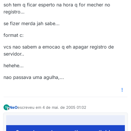
soh tem q ficar esperto na hora q for mecher no
registro…
se fizer merda jah sabe...
format c:
vcs nao sabem a emocao q eh apagar registro de
servidor..
hehehe...
nao passava uma agulha,...
NeO
escreveu em
4 de mai. de 2005 01:02
N
última edição por
Offline