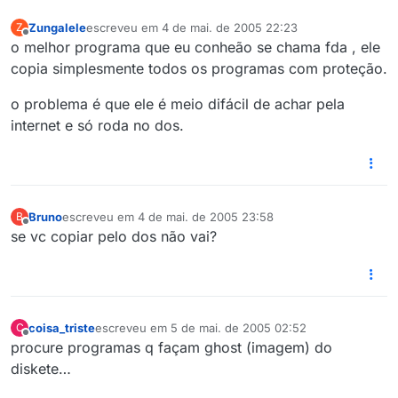
Zungalele
escreveu em
4 de mai. de 2005 22:23
Z
última edição por
Offline
o melhor programa que eu conheão se chama fda , ele
copia simplesmente todos os programas com proteção.
o problema é que ele é meio difácil de achar pela
internet e só roda no dos.
Bruno
escreveu em
4 de mai. de 2005 23:58
B
última edição por
Offline
se vc copiar pelo dos não vai?
coisa_triste
escreveu em
5 de mai. de 2005 02:52
C
última edição por
Offline
procure programas q façam ghost (imagem) do
diskete…