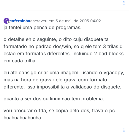
caferninha
escreveu em
5 de mai. de 2005 04:02
C
última edição por
Offline
ja tentei uma penca de programas.
o detalhe eh o seguinte, o dito cuju disquete ta
formatado no padrao dos/win, so q ele tem 3 trilas q
estao em formatos diferentes, incluindo 2 bad blocks
em cada trilha.
eu ate consigo criar uma imagem, usando o vgacopy,
mas na hora de gravar ele grava com formato
diferente. isso impossibilita a validacao do disquete.
quanto a ser dos ou linux nao tem problema.
vou procurar o fda, se copia pelo dos, trava o pc
huahuahuahuuha