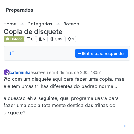
Skip to content
Preparados
Home
Categorias
Boteco
Copia de disquete
Boteco
6
5
992
1
Entre para responder
caferninha
escreveu em
4 de mai. de 2005 18:57
C
última edição por
Offline
?to com um disquete aqui para fazer uma copia. mas
ele tem umas trilhas diferentes do padrao normal…
a questao eh a seguinte, qual programa uasra para
fazer uma copia totalmente dentica das trilhas do
disquete?