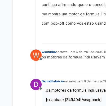
continuo afirmando que o o concei
me mostre um motor de formula 1 t
com pop-off como vcs estão usan
wsuturbo
escreveu em
6 de mai. de 2005 11
W
última edição por
os motores da formula indi usavam 
Offline
DanielFabricio
escreveu em
6 de mai. de 2
D
última edição por
os motores da formula indi usava
Offline
[snapback]249404[/snapback]