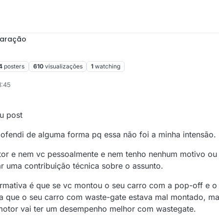
paração
4
posters
610
visualizações
1
watching
1:45
u post
 ofendi de alguma forma pq essa não foi a minha intensão.
tor e nem vc pessoalmente e nem tenho nenhum motivo ou 
r uma contribuição técnica sobre o assunto.
irmativa é que se vc montou o seu carro com a pop-off e o 
ca que o seu carro com waste-gate estava mal montado, ma
 motor vai ter um desempenho melhor com wastegate.