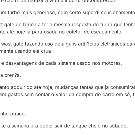
 capaz de reduzir a vida útil do turbocompressor.
 um turbo mais generoso, com certo superdimensionamento
t gate de forma a ter a mesma resposta do turbo que tenh
te até hoje la parafusada no coletor de escapamento.
a wast gate fazendo uso de alguns artif?cios eletrúnicos pa
mente usando ela crua .
 e desvantagens de cada sistema usado nos motores.
a cren?a.
ento adquirido até hoje, mudanças tantas que ja consumir
al em gastos sem contar o valor da compra do carro em só,
ganho pouco.
nte a semana pra poder sair de tanque cheio no sóbado.