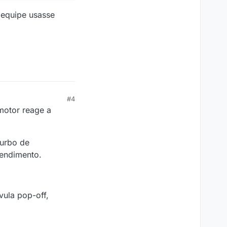
 equipe usasse
#4
motor reage a
urbo de
rendimento.
ula pop-off,