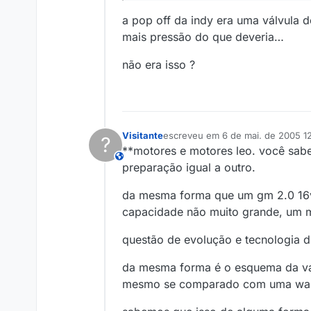
a pop off da indy era uma válvula 
mais pressão do que deveria…
não era isso ?
Visitante
escreveu em
6 de mai. de 2005 12
?
última edição por
**motores e motores leo. você sab
This user is from outside of this forum
preparação igual a outro.
da mesma forma que um gm 2.0 16v
capacidade não muito grande, um m
questão de evolução e tecnologia d
da mesma forma é o esquema da vál
mesmo se comparado com uma wast 