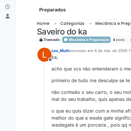
Skip to content
Preparados
Home
Categorias
Mecânica e Pre
Saveiro do ka
Trancado
Mecânica e Preparação
4
posts
Leo_Multi
escreveu em
6 de mai. de 2005 1
L
última edição por
ka,
Offline
acho que vcs não entenderam o me
primeiro de tudo me desculpe se te
não conheão o seu carro, o seu mo
mal do seu trabalho, quis apenas da
o que eu quis dizer com a minha af
melhor do que a waste gate signifi
wastegate é um porcaria , pois qq