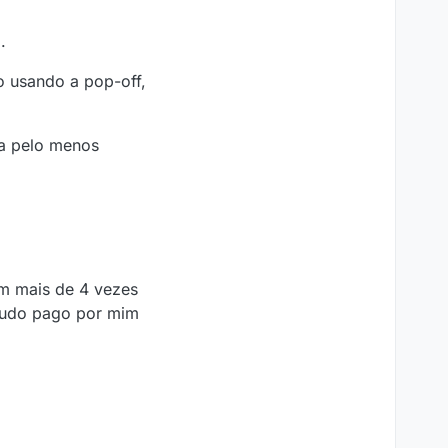
.
o usando a pop-off,
ra pelo menos
am mais de 4 vezes
 tudo pago por mim