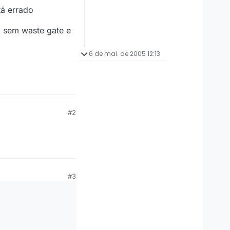
tá errado
l sem waste gate e
6 de mai. de 2005 12:13
#2
#3