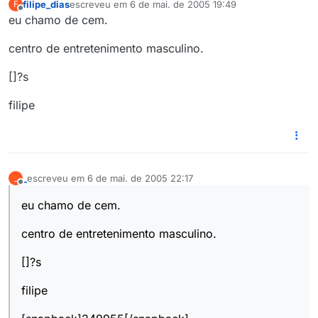
filipe_dias
escreveu em
6 de mai. de 2005 19:49
F
última edição por
Offline
eu chamo de cem.
centro de entretenimento masculino.
[]?s
filipe
_
escreveu em
6 de mai. de 2005 22:17
_
última edição por
Offline
eu chamo de cem.
centro de entretenimento masculino.
[]?s
filipe