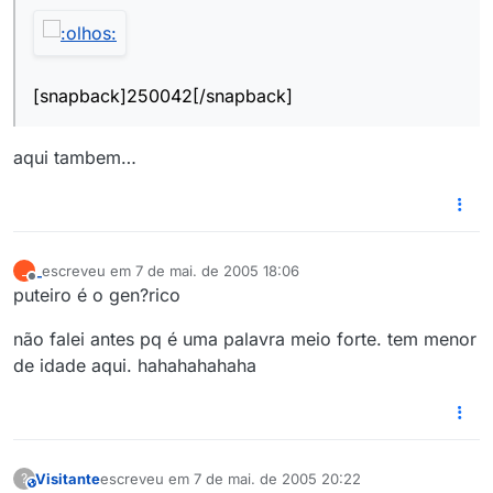
[snapback]250042[/snapback]
aqui tambem…
_
escreveu em
7 de mai. de 2005 18:06
_
última edição por
Offline
puteiro é o gen?rico
não falei antes pq é uma palavra meio forte. tem menor
de idade aqui. hahahahahaha
Visitante
escreveu em
7 de mai. de 2005 20:22
?
This user is from outside of this forum
última edição por