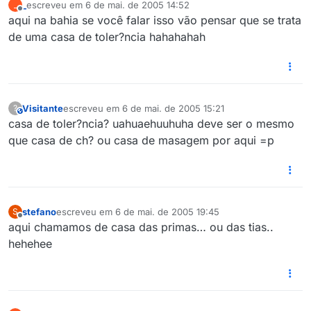
_
escreveu em
6 de mai. de 2005 14:52
_
última edição por
Offline
aqui na bahia se você falar isso vão pensar que se trata
de uma casa de toler?ncia hahahahah
Visitante
escreveu em
6 de mai. de 2005 15:21
?
This user is from outside of this forum
última edição por
casa de toler?ncia? uahuaehuuhuha deve ser o mesmo
que casa de ch? ou casa de masagem por aqui =p
stefano
escreveu em
6 de mai. de 2005 19:45
S
última edição por
Offline
aqui chamamos de casa das primas… ou das tias..
hehehee