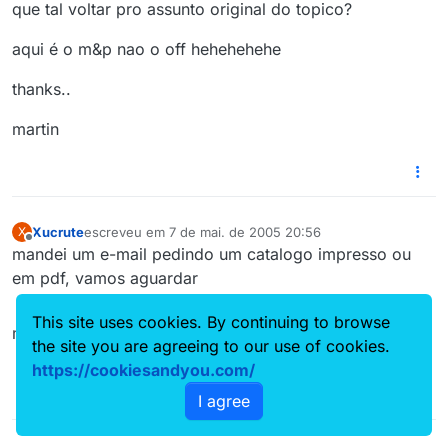
que tal voltar pro assunto original do topico?
aqui é o m&p nao o off hehehehehe
thanks..
martin
Xucrute
escreveu em
7 de mai. de 2005 20:56
X
última edição por
Offline
mandei um e-mail pedindo um catalogo impresso ou
em pdf, vamos aguardar
This site uses cookies. By continuing to browse
mto bom isso
the site you are agreeing to our use of cookies.
https://cookiesandyou.com/
I agree