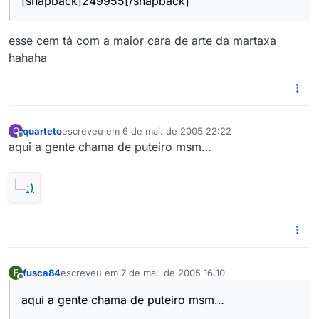
[snapback]249955[/snapback]
esse cem tá com a maior cara de arte da martaxa
hahaha
quarteto
escreveu em
6 de mai. de 2005 22:22
Q
última edição por
Offline
aqui a gente chama de puteiro msm…
fusca84
escreveu em
7 de mai. de 2005 16:10
F
última edição por
Offline
aqui a gente chama de puteiro msm…