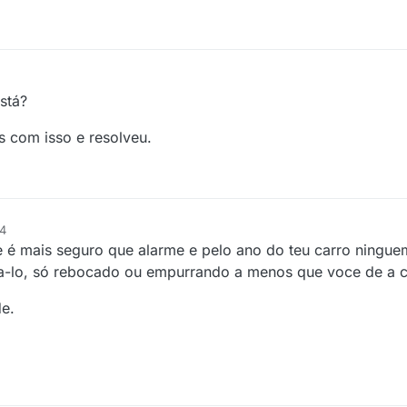
stá?
s com isso e resolveu.
34
le é mais seguro que alarme e pelo ano do teu carro ningue
a-lo, só rebocado ou empurrando a menos que voce de a 
de.