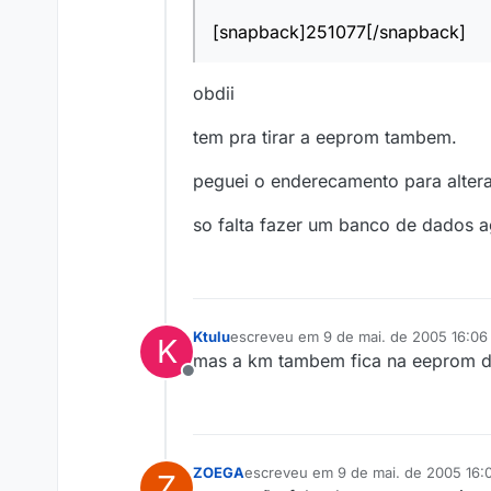
[snapback]251077[/snapback]
obdii
tem pra tirar a eeprom tambem.
peguei o enderecamento para altera
so falta fazer um banco de dados 
Ktulu
escreveu em
9 de mai. de 2005 16:06
K
última edição por
mas a km tambem fica na eeprom d
Offline
ZOEGA
escreveu em
9 de mai. de 2005 16:
Z
última edição por