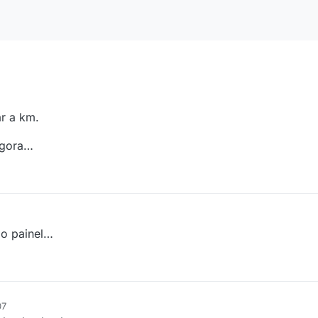
r a km.
agora…
o painel…
07