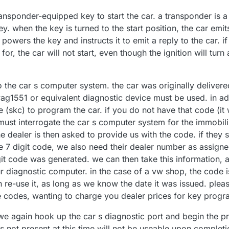
ansponder-equipped key to start the car. a transponder is a 
. when the key is turned to the start position, the car emits
owers the key and instructs it to emit a reply to the car. if
r, the car will not start, even though the ignition will turn 
o the car s computer system. the car was originally deliver
vag1551 or equivalent diagnostic device must be used. in a
e (skc) to program the car. if you do not have that code (it
 must interrogate the car s computer system for the immobili
he dealer is then asked to provide us with the code. if they s
e 7 digit code, we also need their dealer number as assig
git code was generated. we can then take this information, 
ur diagnostic computer. in the case of a vw shop, the code 
n re-use it, as long as we know the date it was issued. plea
se codes, wanting to charge you dealer prices for key prog
e again hook up the car s diagnostic port and begin the 
s not present at this time will not be useable upon completi