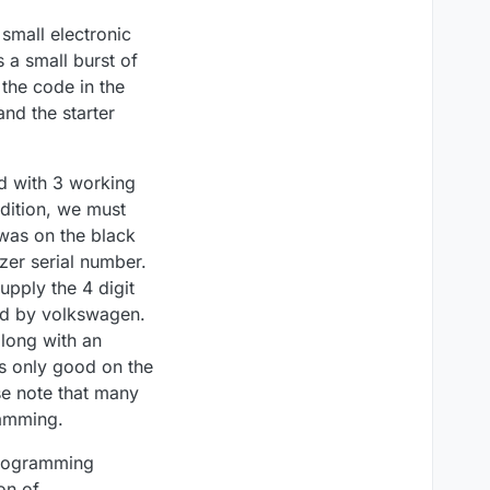
small electronic
 a small burst of
 the code in the
and the starter
ed with 3 working
ddition, we must
 was on the black
zer serial number.
upply the 4 digit
ned by volkswagen.
along with an
is only good on the
se note that many
ramming.
programming
on of