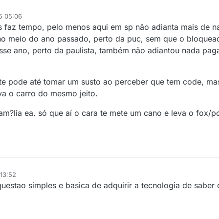
5 05:06
s faz tempo, pelo menos aqui em sp não adianta mais de n
no meio do ano passado, perto da puc, sem que o bloquead
desse ano, perto da paulista, também não adiantou nada pa
ante pode até tomar um susto ao perceber que tem code, ma
va o carro do mesmo jeito.
fam?lia ea. só que aí o cara te mete um cano e leva o fox/
 13:52
uestao simples e basica de adquirir a tecnologia de saber