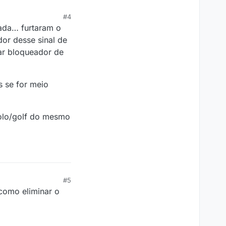
#4
ada… furtaram o
or desse sinal de
gar bloqueador de
s se for meio
polo/golf do mesmo
#5
 como eliminar o