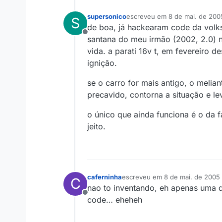
supersonico
escreveu em
8 de mai. de 200
S
última edição por
de boa, já hackearam code da volk
Offline
santana do meu irmão (2002, 2.0) 
vida. a parati 16v t, em fevereiro 
ignição.
se o carro for mais antigo, o meli
precavido, contorna a situação e le
o único que ainda funciona é o da 
jeito.
caferninha
escreveu em
8 de mai. de 2005
C
última edição por
nao to inventando, eh apenas uma q
Offline
code… eheheh