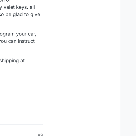
 valet keys. all
so be glad to give
rogram your car,
you can instruct
shipping at
#9