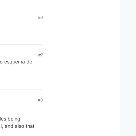
#6
#7
o o esquema de
#8
cles being
, and also that