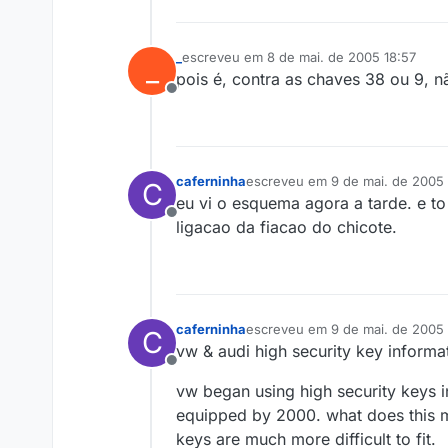
_
escreveu em
8 de mai. de 2005 18:57
_
última edição por
pois é, contra as chaves 38 ou 9, n
Offline
caferninha
escreveu em
9 de mai. de 2005
C
última edição por
eu vi o esquema agora a tarde. e 
Offline
ligacao da fiacao do chicote.
caferninha
escreveu em
9 de mai. de 2005
C
última edição por
vw & audi high security key informa
Offline
vw began using high security keys in
equipped by 2000. what does this me
keys are much more difficult to fit.