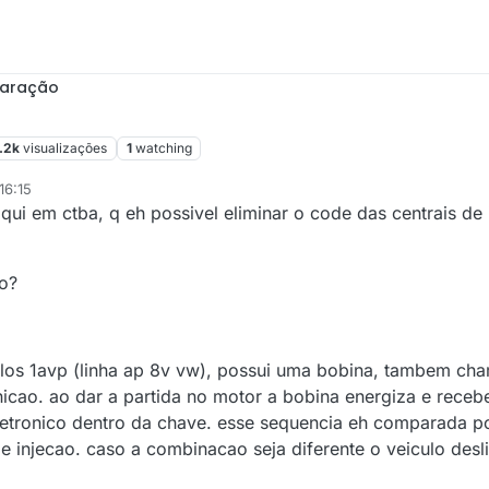
paração
.2k
visualizações
1
watching
16:15
i em ctba, q eh possivel eliminar o code das centrais de i
o?
los 1avp (linha ap 8v vw), possui uma bobina, tambem ch
icao. ao dar a partida no motor a bobina energiza e rece
 eletronico dentro da chave. esse sequencia eh comparada 
de injecao. caso a combinacao seja diferente o veiculo des