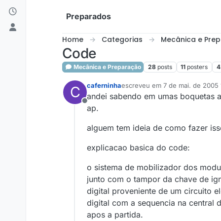
Skip to content
Preparados
Home
Categorias
Mecânica e Pre
Code
Mecânica e Preparação
28
posts
11
posters
4
caferninha
escreveu em
7 de mai. de 2005 
C
última edição por
andei sabendo em umas boquetas aqu
Offline
ap.
alguem tem ideia de como fazer iss
explicacao basica do code:
o sistema de mobilizador dos modu
junto com o tampor da chave de ign
digital proveniente de um circuito
digital com a sequencia na central 
apos a partida.