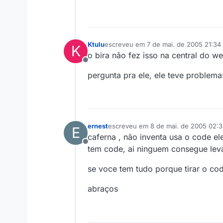
Ktulu
escreveu em
7 de mai. de 2005 21:34
K
última edição por
o bira não fez isso na central do we
Offline
pergunta pra ele, ele teve problema
ernest
escreveu em
8 de mai. de 2005 02:
E
última edição por
caferna , não inventa usa o code e
Offline
tem code, ai ninguem consegue lev
se voce tem tudo porque tirar o co
abraços