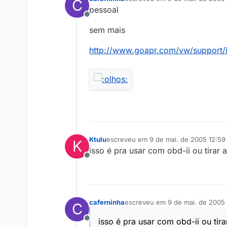
C
última edição por
pessoal
Offline
sem mais
http://www.goapr.com/vw/support/
Ktulu
escreveu em
9 de mai. de 2005 12:59
K
última edição por
isso é pra usar com obd-ii ou tirar
Offline
caferninha
escreveu em
9 de mai. de 2005 
C
última edição por
isso é pra usar com obd-ii ou ti
Offline