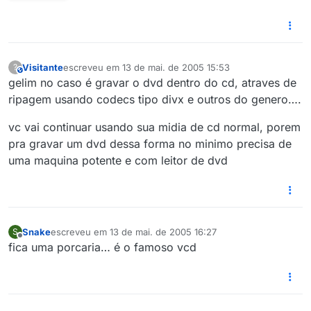
Visitante
escreveu em
13 de mai. de 2005 15:53
?
This user is from outside of this forum
última edição por
gelim no caso é gravar o dvd dentro do cd, atraves de
ripagem usando codecs tipo divx e outros do genero….
vc vai continuar usando sua midia de cd normal, porem
pra gravar um dvd dessa forma no minimo precisa de
uma maquina potente e com leitor de dvd
Snake
escreveu em
13 de mai. de 2005 16:27
S
última edição por
Offline
fica uma porcaria… é o famoso vcd