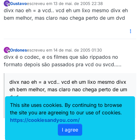
Gustavo
escreveu em
13 de mai. de 2005 22:38
G
última edição por
Offline
divx nao eh = a vcd.. vcd eh um lixo mesmo divx eh
bem melhor, mas claro nao chega perto de um dvd
Ordones
escreveu em
14 de mai. de 2005 01:30
O
última edição por
Offline
divx é o codec, e os filmes que são rippados no
formato depois são passados pra vcd ou svcd…..
divx nao eh = a vcd.. vcd eh um lixo mesmo divx
eh bem melhor, mas claro nao chega perto de um
dvd
This site uses cookies. By continuing to browse
[snapback]254037[/snapback]
the site you are agreeing to our use of cookies.
https://cookiesandyou.com/
I agree