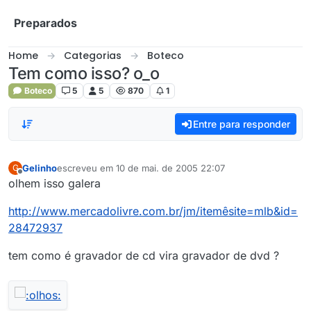
Skip to content
Preparados
Home
Categorias
Boteco
Tem como isso? o_o
Boteco
5
5
870
1
Entre para responder
Gelinho
escreveu em
10 de mai. de 2005 22:07
G
última edição por
Offline
olhem isso galera
http://www.mercadolivre.com.br/jm/itemêsite=mlb&id=
28472937
tem como é gravador de cd vira gravador de dvd ?