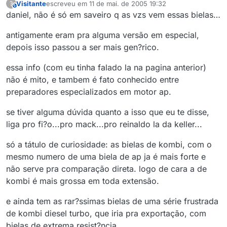
Visitante
escreveu em
11 de mai. de 2005 19:32
?
This user is from outside of this forum
última edição por
daniel, não é só em saveiro q as vzs vem essas bielas…
antigamente eram pra alguma versão em especial,
depois isso passou a ser mais gen?rico.
essa info (com eu tinha falado la na pagina anterior)
não é mito, e tambem é fato conhecido entre
preparadores especializados em motor ap.
se tiver alguma dúvida quanto a isso que eu te disse,
liga pro fi?o...pro mack...pro reinaldo la da keller...
só a tátulo de curiosidade: as bielas de kombi, com o
mesmo numero de uma biela de ap ja é mais forte e
não serve pra comparação direta. logo de cara a de
kombi é mais grossa em toda extensão.
e ainda tem as rar?ssimas bielas de uma série frustrada
de kombi diesel turbo, que iria pra exportação, com
bielas de extrema resist?ncia.