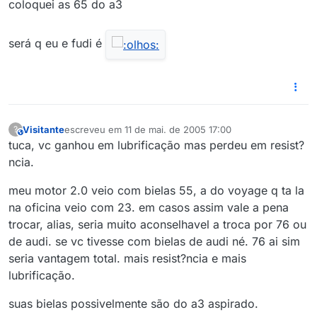
coloquei as 65 do a3
será q eu e fudi é
Visitante
escreveu em
11 de mai. de 2005 17:00
?
This user is from outside of this forum
última edição por
tuca, vc ganhou em lubrificação mas perdeu em resist?
ncia.
meu motor 2.0 veio com bielas 55, a do voyage q ta la
na oficina veio com 23. em casos assim vale a pena
trocar, alias, seria muito aconselhavel a troca por 76 ou
de audi. se vc tivesse com bielas de audi né. 76 ai sim
seria vantagem total. mais resist?ncia e mais
lubrificação.
suas bielas possivelmente são do a3 aspirado.