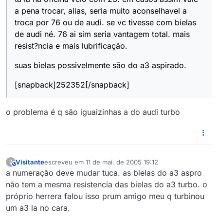
a pena trocar, alias, seria muito aconselhavel a
troca por 76 ou de audi. se vc tivesse com bielas
de audi né. 76 ai sim seria vantagem total. mais
resist?ncia e mais lubrificação.
suas bielas possivelmente são do a3 aspirado.
[snapback]252352[/snapback]
o problema é q são iguaizinhas a do audi turbo
Visitante
escreveu em
11 de mai. de 2005 19:12
?
This user is from outside of this forum
última edição por
a numeração deve mudar tuca. as bielas do a3 aspro
não tem a mesma resistencia das bielas do a3 turbo. o
próprio herrera falou isso prum amigo meu q turbinou
um a3 la no cara.