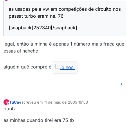
última edição por
Offline
as usadas pela vw em competições de circuito nos
passat turbo eram né. 76
[snapback]252340[/snapback]
legal, então a minha é apenas 1 número mais fraca que
essas aí hehehe
alguém quê compré é
TuCa
escreveu em
11 de mai. de 2005 16:53
T
última edição por
Offline
poutz…
as minhas quando tirei era 75 tb