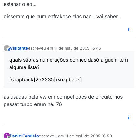
estanar oleo…
disseram que num enfrakece elas nao.. vai saber..
Visitante
escreveu em
11 de mai. de 2005 16:46
?
This user is from outside of this forum
última edição por
quais são as numerações conhecidasó alguem tem
alguma lista?
[snapback]252335[/snapback]
as usadas pela vw em competições de circuito nos
passat turbo eram né. 76
DanielFabricio
escreveu em
11 de mai. de 2005 16:50
D