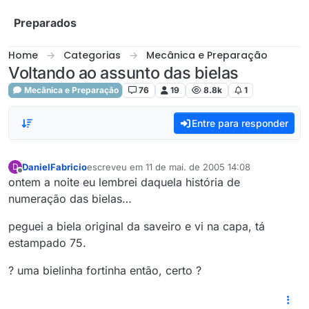
Skip to content
Preparados
Home
Categorias
Mecânica e Preparação
Voltando ao assunto das bielas
Mecânica e Preparação
76
19
8.8k
1
Entre para responder
DanielFabricio
escreveu em
11 de mai. de 2005 14:08
D
última edição por
Offline
ontem a noite eu lembrei daquela história de
numeração das bielas…
peguei a biela original da saveiro e vi na capa, tá
estampado 75.
? uma bielinha fortinha então, certo ?