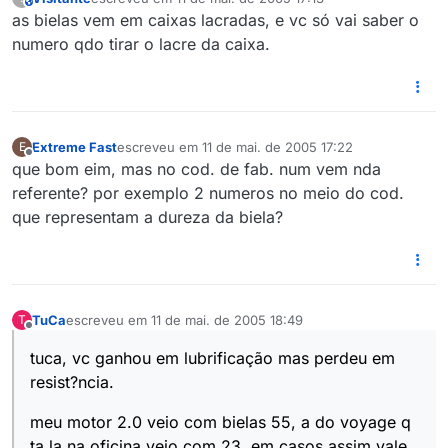
This user is from outside of this forum
última edição por
as bielas vem em caixas lacradas, e vc só vai saber o
numero qdo tirar o lacre da caixa.
Extreme Fast
escreveu em
11 de mai. de 2005 17:22
E
última edição por
Offline
que bom eim, mas no cod. de fab. num vem nda
referente? por exemplo 2 numeros no meio do cod.
que representam a dureza da biela?
TuCa
escreveu em
11 de mai. de 2005 18:49
T
última edição por
Offline
tuca, vc ganhou em lubrificação mas perdeu em
resist?ncia.
meu motor 2.0 veio com bielas 55, a do voyage q
ta la na oficina veio com 23. em casos assim vale