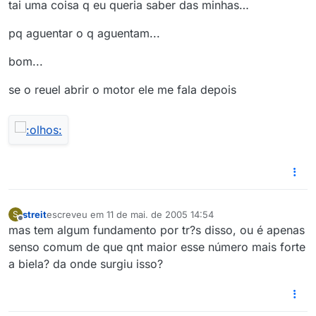
tai uma coisa q eu queria saber das minhas…
pq aguentar o q aguentam...
bom...
se o reuel abrir o motor ele me fala depois
streit
escreveu em
11 de mai. de 2005 14:54
S
última edição por
Offline
mas tem algum fundamento por tr?s disso, ou é apenas
senso comum de que qnt maior esse número mais forte
a biela? da onde surgiu isso?