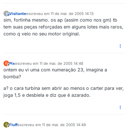
Visitante
escreveu em
11 de mai. de 2005 14:13
?
This user is from outside of this forum
última edição por
sim, fortinha mesmo. os ap (assim como nos gm) tb
tem suas peças reforçadas em alguns lotes mais raros,
como q veio no seu motor original.
Pix
escreveu em
11 de mai. de 2005 14:48
P
última edição por
Offline
ontem eu vi uma com numeração 23, imagina a
bomba?
a? o cara turbina sem abrir ao menos o carter para ver,
joga 1,5 e desbiela e diz que é azarado.
Fluff
escreveu em
11 de mai. de 2005 14:49
F
última edição por
Offline