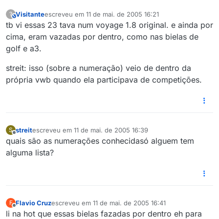
Visitante
escreveu em
11 de mai. de 2005 16:21
?
This user is from outside of this forum
última edição por
tb vi essas 23 tava num voyage 1.8 original. e ainda por
cima, eram vazadas por dentro, como nas bielas de
golf e a3.
streit: isso (sobre a numeração) veio de dentro da
própria vwb quando ela participava de competições.
streit
escreveu em
11 de mai. de 2005 16:39
S
última edição por
Offline
quais são as numerações conhecidasó alguem tem
alguma lista?
Flavio Cruz
escreveu em
11 de mai. de 2005 16:41
F
última edição por
Offline
li na hot que essas bielas fazadas por dentro eh para