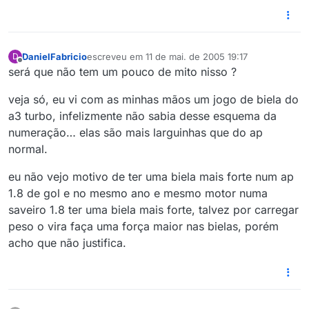
DanielFabricio
escreveu em
11 de mai. de 2005 19:17
D
última edição por
Offline
será que não tem um pouco de mito nisso ?
veja só, eu vi com as minhas mãos um jogo de biela do
a3 turbo, infelizmente não sabia desse esquema da
numeração… elas são mais larguinhas que do ap
normal.
eu não vejo motivo de ter uma biela mais forte num ap
1.8 de gol e no mesmo ano e mesmo motor numa
saveiro 1.8 ter uma biela mais forte, talvez por carregar
peso o vira faça uma força maior nas bielas, porém
acho que não justifica.