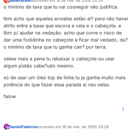
punkrocker
escreveu em
18 de mai. de 2005 20:24
P
última edição por
Offline
o mínimo de taxa que tu vai cosneguir não justifica.
tbm acho que aquelas arroelas estão al? para não haver
atrito entre a base que escora a vela e o cabeçote. e
tbm p/ ajudar na vedação. acho que corre o risco de
dar uma fodidinha no cabeçote e ficar mal vedado, da?
o mínimo de taxa que tu ganha cair? por terra.
valew mais a pena tu rebaixar o cabeçote ou usar
algum pistão cabe?udo mesmo.
só de usar um óleo top de linha tu ja ganha muito mais
potência do que fazer essa parada aí nas velas.
falow
DanielFabricio
escreveu em
18 de mai. de 2005 20:28
D
última edição por
Offline