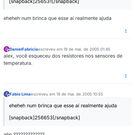
[snapback]256531[/snapback]
eheheh num brinca que esse aí realmente ajuda
DanielFabricio
escreveu em
19 de mai. de 2005 01:45
D
última edição por
Offline
alex, você esqueceu dos resistores nos sensores de
temperatura.
Fabio Lima
escreveu em
19 de mai. de 2005 10:55
F
última edição por
Offline
eheheh num brinca que esse aí realmente ajuda
[snapback]256653[/snapback]
ahn ?????????????