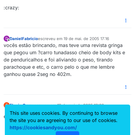
:crazy:
DanielFabricio
escreveu em
19 de mai. de 2005 17:16
D
última edição por
Offline
vocês estão brincando, mas teve uma revista gringa
que pegou um ?carro tunadasso cheio de body kits e
de penduricalhos e foi aliviando o peso, tirando
parachoque e etc, o carro pelo o que me lembre
ganhou quase 2seg no 402m.
Flavio Cruz
escreveu em
19 de mai. de 2005 18:22
F
última edição por
Offline
This site uses cookies. By continuing to browse
eu so saia com 1/4 no tanke
the site you are agreeing to our use of cookies.
https://cookiesandyou.com/