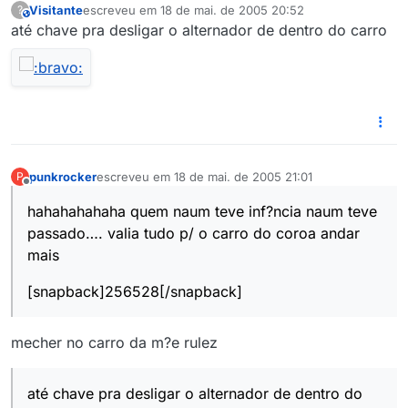
Visitante
escreveu em
18 de mai. de 2005 20:52
?
This user is from outside of this forum
última edição por
até chave pra desligar o alternador de dentro do carro
punkrocker
escreveu em
18 de mai. de 2005 21:01
P
última edição por
Offline
hahahahahaha quem naum teve inf?ncia naum teve
passado…. valia tudo p/ o carro do coroa andar
mais
[snapback]256528[/snapback]
mecher no carro da m?e rulez
até chave pra desligar o alternador de dentro do