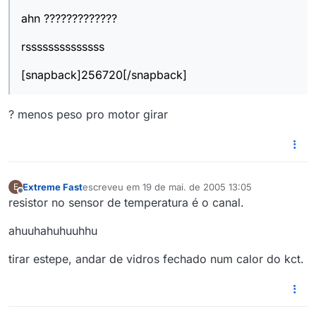
Offline
ahn ?????????????
rssssssssssssss
[snapback]256720[/snapback]
? menos peso pro motor girar
Extreme Fast
escreveu em
19 de mai. de 2005 13:05
E
última edição por
Offline
resistor no sensor de temperatura é o canal.
ahuuhahuhuuhhu
tirar estepe, andar de vidros fechado num calor do kct.