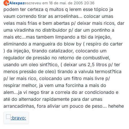
Alexpaz
escreveu em
18 de mai. de 2005 20:36
A
última edição por
Offline
podem ter certeza q muitos q lerem esse tópico ja
vaum correndo tirar as arroelinhas… colocar umas
velas mais frias e bem abertas p/ deixar mais ricos, dar
uma viradinha no distribuidor p/ dar um pontinho a
mais etc...mas tambem limpando a tbi da injeção,
eliminando a mangueira do blow by ( respiro do carter
) da injeção, tirando catalizador, colocando um
regulador de pressão no retorno de combustivel,
usando um oleo sint?tico, ( deixar uns 2,5 litros p/ ter
menos pressão de oleo) tirando a valvula termost?tica
p/ ler mais rico, colocando um filtro mais livre p/
respirar melhor, ja vem uma forcinha a mais do
alem...ja vi nego tirar a correia do ar condicionado e
até do alternador rapidamente para dar umas
arrancadinhas, fora aliviar um pouco de peso... hehehe