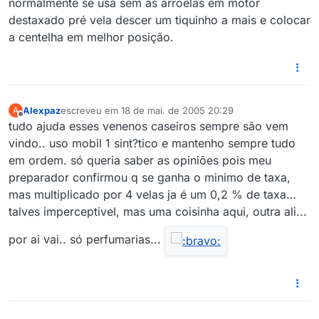
normalmente se usa sem as arroelas em motor
destaxado pré vela descer um tiquinho a mais e colocar
a centelha em melhor posição.
Alexpaz
escreveu em
18 de mai. de 2005 20:29
A
última edição por
Offline
tudo ajuda esses venenos caseiros sempre são vem
vindo.. uso mobil 1 sint?tico e mantenho sempre tudo
em ordem. só queria saber as opiniões pois meu
preparador confirmou q se ganha o minimo de taxa,
mas multiplicado por 4 velas ja é um 0,2 % de taxa…
talves imperceptivel, mas uma coisinha aqui, outra ali...
por ai vai.. só perfumarias...