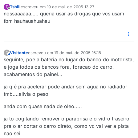
Tshiii
escreveu em
19 de mai. de 2005 13:27
T
última edição por
Offline
nossaaaaaa….. queria usar as drogas que vcs usam
tbm hauhauahuahau
Visitante
escreveu em
19 de mai. de 2005 16:18
?
This user is from outside of this forum
última edição por
seguinte, poe a bateria no lugar do banco do motorista,
e joga todos os bancos fora, foracao do carro,
acabamentos do painel…
ja q é pra acelerar pode andar sem agua no radiador
tmb....alivia o peso
anda com quase nada de oleo.....
ja to cogitando remover o parabrisa e o vidro traseiro
pra o ar cortar o carro direto, como vc vai ver a pista
nao sei