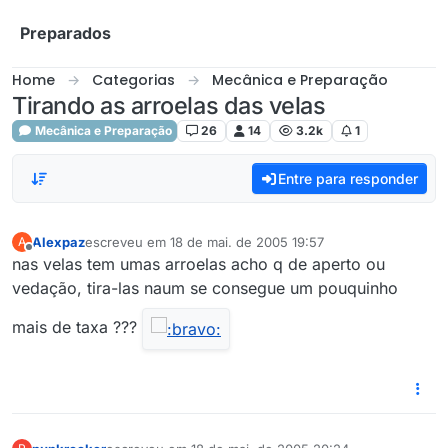
Skip to content
Preparados
Home
Categorias
Mecânica e Preparação
Tirando as arroelas das velas
Mecânica e Preparação
26
14
3.2k
1
Entre para responder
Alexpaz
escreveu em
18 de mai. de 2005 19:57
A
última edição por
Offline
nas velas tem umas arroelas acho q de aperto ou
vedação, tira-las naum se consegue um pouquinho
mais de taxa ???