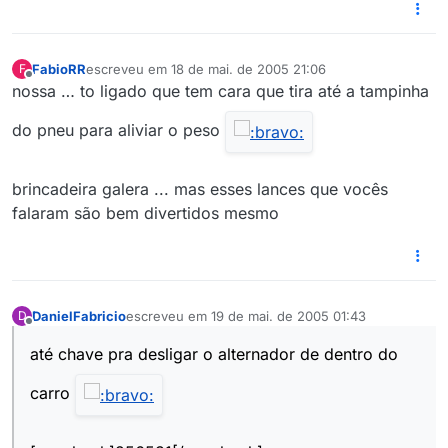
FabioRR
escreveu em
18 de mai. de 2005 21:06
F
última edição por
Offline
nossa … to ligado que tem cara que tira até a tampinha
do pneu para aliviar o peso
brincadeira galera ... mas esses lances que vocês
falaram são bem divertidos mesmo
DanielFabricio
escreveu em
19 de mai. de 2005 01:43
D
última edição por
Offline
até chave pra desligar o alternador de dentro do
carro