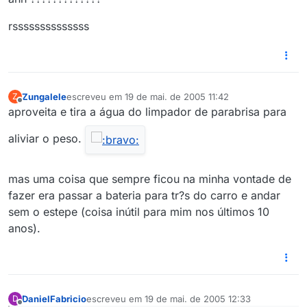
rssssssssssssss
Zungalele
escreveu em
19 de mai. de 2005 11:42
Z
última edição por
Offline
aproveita e tira a água do limpador de parabrisa para
aliviar o peso.
mas uma coisa que sempre ficou na minha vontade de
fazer era passar a bateria para tr?s do carro e andar
sem o estepe (coisa inútil para mim nos últimos 10
anos).
DanielFabricio
escreveu em
19 de mai. de 2005 12:33
D
última edição por