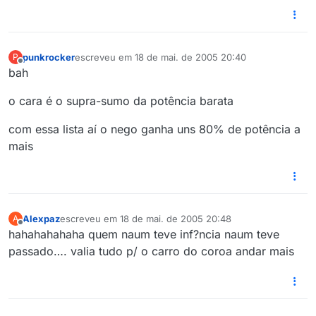
punkrocker
escreveu em
18 de mai. de 2005 20:40
P
última edição por
Offline
bah
o cara é o supra-sumo da potência barata
com essa lista aí o nego ganha uns 80% de potência a
mais
Alexpaz
escreveu em
18 de mai. de 2005 20:48
A
última edição por
Offline
hahahahahaha quem naum teve inf?ncia naum teve
passado…. valia tudo p/ o carro do coroa andar mais