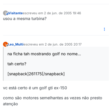
Visitante
escreveu em
2 de jun. de 2005 19:46
?
This user is from outside of this forum
última edição por
usou a mesma turbina?
Leo_Multi
escreveu em
2 de jun. de 2005 20:17
L
última edição por
Offline
na ficha tah mostrando golf no nome…
tah certo?
[snapback]261175[/snapback]
vc está certo é um golf gti ex-150
como são motores semelhantes as vezes não presto
atenção