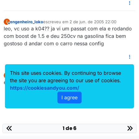
engenheiro_loko
escreveu em
2 de jun. de 2005 22:00
E
última edição por
Offline
leo, vc uso a k04?? ja vi um passat com ela e rodando
com boost de 1.5 e deu 250cv na gasolina fica bem
gostoso d andar com o carro nessa config
This site uses cookies. By continuing to browse
Leo_Multi
escreveu em
3 de jun. de 2005 15:40
L
última edição por
the site you are agreeing to our use of cookies.
Offline
este aí está com um k04 bolt on
https://cookiesandyou.com/
I agree
1 de 6