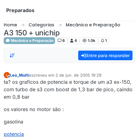
Skip to content
Preparados
Home
Categorias
Mecânica e Preparação
A3 150 + unichip
Mecânica e Preparação
6
4
1.0k
1
Entre para responder
Leo_Multi
escreveu em
2 de jun. de 2005 19:28
L
última edição por
Offline
ta? os graficos de potencia e torque de um a3 ex-150,
com turbo de s3 com boost de 1,3 bar de pico, caindo
em 0,8 bar
os valores no motor são :
gasolina
potencia