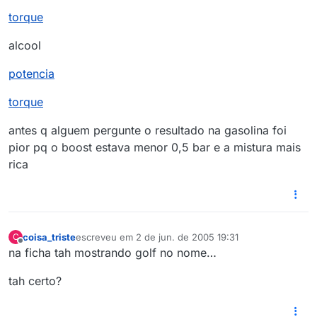
torque
alcool
potencia
torque
antes q alguem pergunte o resultado na gasolina foi
pior pq o boost estava menor 0,5 bar e a mistura mais
rica
coisa_triste
escreveu em
2 de jun. de 2005 19:31
C
última edição por
Offline
na ficha tah mostrando golf no nome…
tah certo?