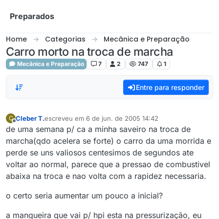
Skip to content
Preparados
Home
Categorias
Mecânica e Preparação
Carro morto na troca de marcha
Mecânica e Preparação
7
2
747
1
Entre para responder
Cleber T.
escreveu em
6 de jun. de 2005 14:42
C
última edição por
Offline
de uma semana p/ ca a minha saveiro na troca de
marcha(qdo acelera se forte) o carro da uma morrida e
perde se uns valiosos centesimos de segundos ate
voltar ao normal, parece que a pressao de combustivel
abaixa na troca e nao volta com a rapidez necessaria.
o certo seria aumentar um pouco a inicial?
a mangueira que vai p/ hpi esta na pressurização, eu