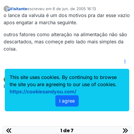
Visitante
escreveu em
6 de jun. de 2005 16:13
?
This user is from outside of this forum
última edição por
o lance da valvula é um dos motivos pra dar esse vazio
apos engatar a marcha seguinte.
outros fatores como alteração na alimentação não são
descartados, mas começe pelo lado mais simples da
coisa.
This site uses cookies. By continuing to browse
Cleber T.
escreveu em
6 de jun. de 2005 16:31
C
última edição por
the site you are agreeing to our use of cookies.
Offline
blz valeu pela ajuda ka
https://cookiesandyou.com/
I agree
1 de 7