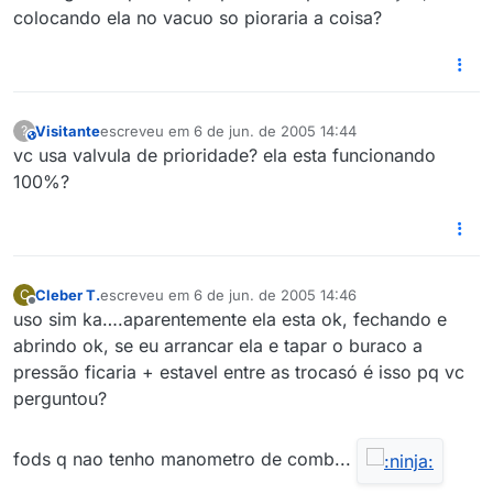
colocando ela no vacuo so pioraria a coisa?
Visitante
escreveu em
6 de jun. de 2005 14:44
?
This user is from outside of this forum
última edição por
vc usa valvula de prioridade? ela esta funcionando
100%?
Cleber T.
escreveu em
6 de jun. de 2005 14:46
C
última edição por
6 de jun. de 2005 10:50
Offline
uso sim ka….aparentemente ela esta ok, fechando e
abrindo ok, se eu arrancar ela e tapar o buraco a
pressão ficaria + estavel entre as trocasó é isso pq vc
perguntou?
fods q nao tenho manometro de comb...