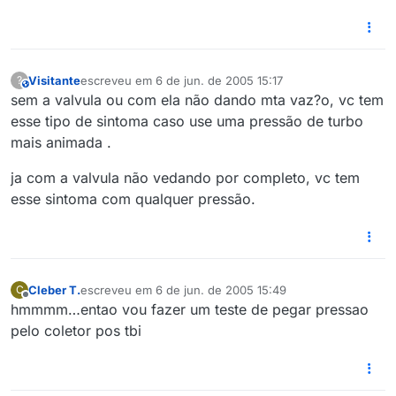
Visitante
escreveu em
6 de jun. de 2005 15:17
?
This user is from outside of this forum
última edição por
sem a valvula ou com ela não dando mta vaz?o, vc tem
esse tipo de sintoma caso use uma pressão de turbo
mais animada .
ja com a valvula não vedando por completo, vc tem
esse sintoma com qualquer pressão.
Cleber T.
escreveu em
6 de jun. de 2005 15:49
C
última edição por
Offline
hmmmm…entao vou fazer um teste de pegar pressao
pelo coletor pos tbi