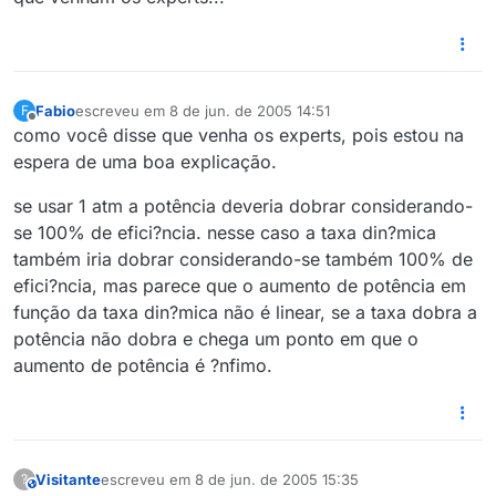
Fabio
escreveu em
8 de jun. de 2005 14:51
F
última edição por
Offline
como você disse que venha os experts, pois estou na
espera de uma boa explicação.
se usar 1 atm a potência deveria dobrar considerando-
se 100% de efici?ncia. nesse caso a taxa din?mica
também iria dobrar considerando-se também 100% de
efici?ncia, mas parece que o aumento de potência em
função da taxa din?mica não é linear, se a taxa dobra a
potência não dobra e chega um ponto em que o
aumento de potência é ?nfimo.
Visitante
escreveu em
8 de jun. de 2005 15:35
?
This user is from outside of this forum
última edição por