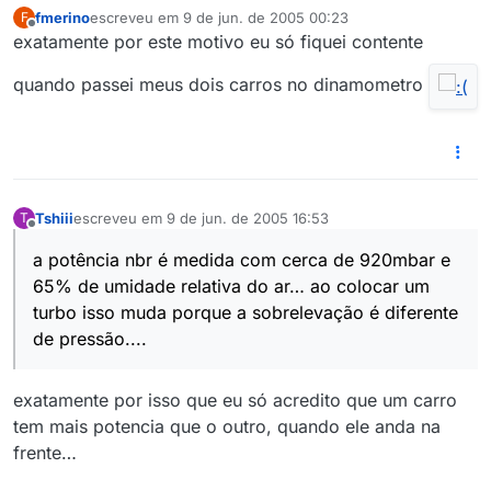
fmerino
escreveu em
9 de jun. de 2005 00:23
F
última edição por
Offline
exatamente por este motivo eu só fiquei contente
quando passei meus dois carros no dinamometro
Tshiii
escreveu em
9 de jun. de 2005 16:53
T
última edição por
Offline
a potência nbr é medida com cerca de 920mbar e
65% de umidade relativa do ar… ao colocar um
turbo isso muda porque a sobrelevação é diferente
de pressão....
exatamente por isso que eu só acredito que um carro
tem mais potencia que o outro, quando ele anda na
frente…