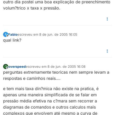
outro dia postei uma boa explicação de preenchimento
volum?trico x taxa x pressão.
Fabio
escreveu em
8 de jun. de 2005 16:05
F
última edição por
Offline
qual link?
overspeed
escreveu em
8 de jun. de 2005 16:08
O
última edição por
Offline
perguntas extremamente teoricas nem sempre levam a
respostas e caminhos reais….
e tem mais taxa din?mica não existe na pratica, é
apenas uma maneira simplificada de se falar em
pressão média efetiva na c?mara sem recorrer a
diagramas de comandos e outros calculos mais
complexos que envolvem até mesmo a curva de