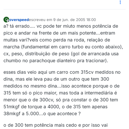
overspeed
escreveu em
9 de jun. de 2005 18:00
O
última edição por
Offline
a? tá errado…. vc pode ter miuto menos potência de
pico e andar na frente de um mais potente...entram
muitas vari?veis como perda na roda, relação de
marcha (fundamental em carro turbo eu conto abaixo),
cx, peso, distribuição de peso (gol de arrancada usa
chumbo no parachoque dianteiro pra tracionar).
esses dias veio aqui um carro com 315cv medidos no
dina, mas ele leva pau de um outro que tem 300
medidos no mesmo dina...isso acontece porque o de
315 tem só o pico maior, mas toda a intermediária é
menor que o de 300cv, só pra constar o de 300 tem
51mkgf de torque a 4000, o de 315 tem apenas
38mkgf a 5.000...o que acontece ?
o de 300 tem potência mais cedo e por isso vai