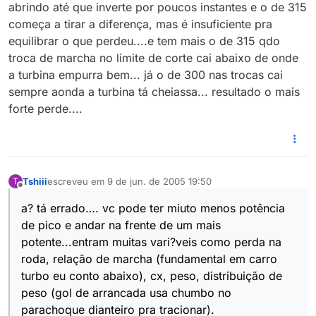
abrindo até que inverte por poucos instantes e o de 315
começa a tirar a diferença, mas é insuficiente pra
equilibrar o que perdeu....e tem mais o de 315 qdo
troca de marcha no limite de corte cai abaixo de onde
a turbina empurra bem... já o de 300 nas trocas cai
sempre aonda a turbina tá cheiassa... resultado o mais
forte perde....
Tshiii
escreveu em
9 de jun. de 2005 19:50
T
última edição por
Offline
a? tá errado…. vc pode ter miuto menos potência
de pico e andar na frente de um mais
potente...entram muitas vari?veis como perda na
roda, relação de marcha (fundamental em carro
turbo eu conto abaixo), cx, peso, distribuição de
peso (gol de arrancada usa chumbo no
parachoque dianteiro pra tracionar).