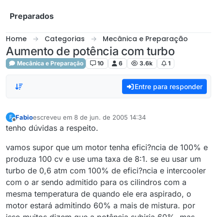
Skip to content
Preparados
Home
Categorias
Mecânica e Preparação
Aumento de potência com turbo
Mecânica e Preparação
10
6
3.6k
1
Entre para responder
Fabio
escreveu em
8 de jun. de 2005 14:34
F
última edição por
Offline
tenho dúvidas a respeito.
vamos supor que um motor tenha efici?ncia de 100% e
produza 100 cv e use uma taxa de 8:1. se eu usar um
turbo de 0,6 atm com 100% de efici?ncia e intercooler
com o ar sendo admitido para os cilindros com a
mesma temperatura de quando ele era aspirado, o
motor estará admitindo 60% a mais de mistura. por