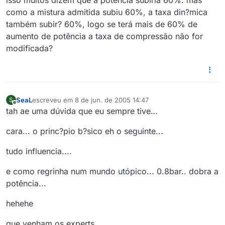
isso muitos dizem que a potência subiria 60%. mas
como a mistura admitida subiu 60%, a taxa din?mica
também subir? 60%, logo se terá mais de 60% de
aumento de potência a taxa de compressão não for
modificada?
SeaL
escreveu em
8 de jun. de 2005 14:47
S
última edição por
Offline
tah ae uma dúvida que eu sempre tive…
cara... o princ?pio b?sico eh o seguinte...
tudo influencia....
e como regrinha num mundo utópico... 0.8bar.. dobra a
potência...
hehehe
que venham os experts...