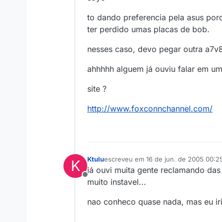
to dando preferencia pela asus por
ter perdido umas placas de bob.
nesses caso, devo pegar outra a7v
ahhhhh alguem já ouviu falar em um
site ?
http://www.foxconnchannel.com/
Ktulu
escreveu em
16 de jun. de 2005 00:2
K
última edição por
já ouvi muita gente reclamando da
Offline
muito instavel...
nao conheco quase nada, mas eu iri