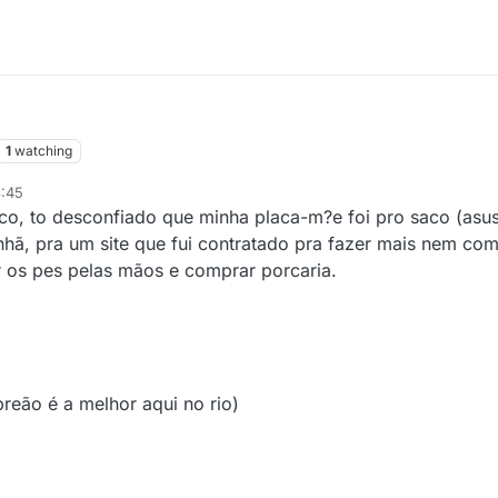
1
watching
3:45
ico, to desconfiado que minha placa-m?e foi pro saco (asu
, pra um site que fui contratado pra fazer mais nem come
 os pes pelas mãos e comprar porcaria.
preão é a melhor aqui no rio)