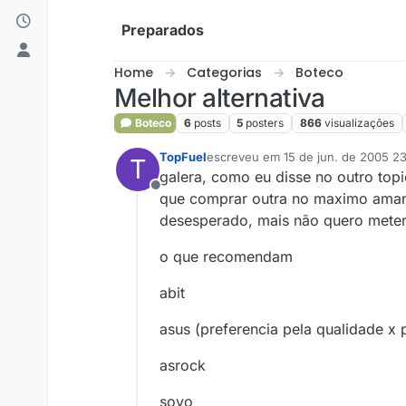
Skip to content
Preparados
Home
Categorias
Boteco
Melhor alternativa
Boteco
6
posts
5
posters
866
visualizações
TopFuel
escreveu em
15 de jun. de 2005 2
T
última edição por
galera, como eu disse no outro top
Offline
que comprar outra no maximo amanhã
desesperado, mais não quero meter
o que recomendam
abit
asus (preferencia pela qualidade x 
asrock
soyo