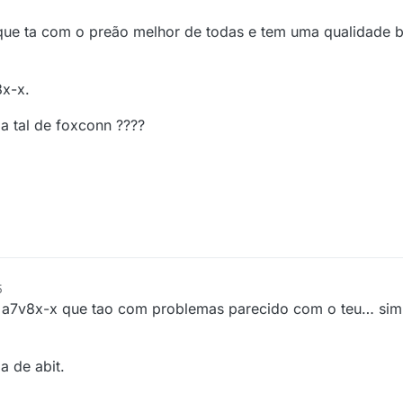
que ta com o preão melhor de todas e tem uma qualidade b
8x-x.
a tal de foxconn ????
5
s a7v8x-x que tao com problemas parecido com o teu… sim
a de abit.