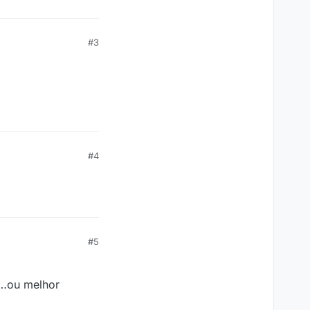
#3
#4
#5
2…ou melhor