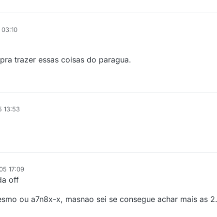
 03:10
pra trazer essas coisas do paragua.
5 13:53
05 17:09
a off
esmo ou a7n8x-x, masnao sei se consegue achar mais as 