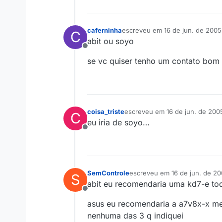
caferninha
escreveu em
16 de jun. de 2005
C
última edição por
abit ou soyo
Offline
se vc quiser tenho um contato bom 
coisa_triste
escreveu em
16 de jun. de 200
C
última edição por
eu iria de soyo…
Offline
SemControle
escreveu em
16 de jun. de 20
S
última edição por
abit eu recomendaria uma kd7-e tod
Offline
asus eu recomendaria a a7v8x-x m
nenhuma das 3 q indiquei