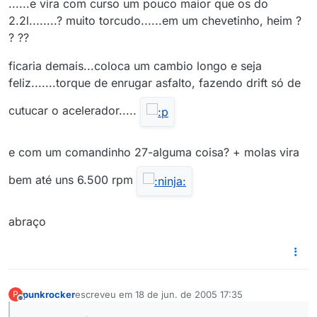
......e vira com curso um pouco maior que os do
2.2l........? muito torcudo......em um chevetinho, heim ?
? ??
ficaria demais...coloca um cambio longo e seja
feliz.......torque de enrugar asfalto, fazendo drift só de
cutucar o acelerador.....
e com um comandinho 27-alguma coisa? + molas vira
bem até uns 6.500 rpm
abraço
punkrocker
escreveu em
18 de jun. de 2005 17:35
P
última edição por
Offline