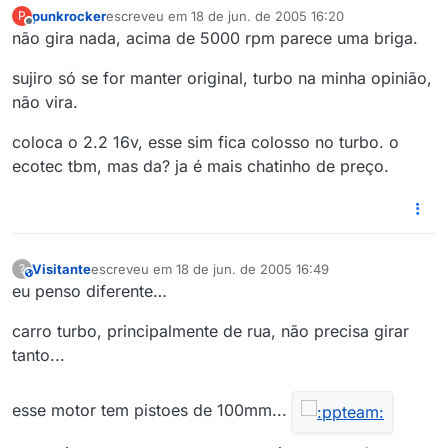
punkrocker
escreveu em
18 de jun. de 2005 16:20
P
última edição por
Offline
não gira nada, acima de 5000 rpm parece uma briga.
sujiro só se for manter original, turbo na minha opinião,
não vira.
coloca o 2.2 16v, esse sim fica colosso no turbo. o
ecotec tbm, mas da? ja é mais chatinho de preço.
Visitante
escreveu em
18 de jun. de 2005 16:49
?
This user is from outside of this forum
última edição por
eu penso diferente…
carro turbo, principalmente de rua, não precisa girar
tanto...
esse motor tem pistoes de 100mm...