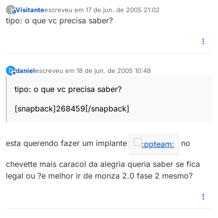
Visitante
escreveu em
17 de jun. de 2005 21:02
?
This user is from outside of this forum
última edição por
tipo: o que vc precisa saber?
daniel
escreveu em
18 de jun. de 2005 10:48
D
última edição por
Offline
tipo: o que vc precisa saber?
[snapback]268459[/snapback]
esta querendo fazer um implante
no
chevette mais caracol da alegria queria saber se fica
legal ou ?e melhor ir de monza 2.0 fase 2 mesmo?