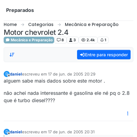
Skip to content
Preparados
Home
Categorias
Mecânica e Preparação
Motor chevrolet 2.4
Mecânica e Preparação
8
3
2.4k
1
Entre para responder
daniel
escreveu em
17 de jun. de 2005 20:29
D
última edição por
Offline
alguem sabe mais dados sobre este motor .
não achei nada interessante é gasolina ele né pq o 2.8
que é turbo diesel????
daniel
escreveu em
17 de jun. de 2005 20:31
D
última edição por
Offline