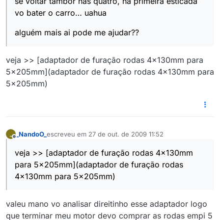
se voltar tambor nas quatro, na primeira esticada
vo bater o carro… uahua
alguém mais ai pode me ajudar??
veja >> [adaptador de furação rodas 4x130mm para
5x205mm](adaptador de furação rodas 4x130mm para
5x205mm)
_NandoO_
escreveu em
27 de out. de 2009 11:52
_
última edição por
Offline
veja >> [adaptador de furação rodas 4x130mm
para 5x205mm](adaptador de furação rodas
4x130mm para 5x205mm)
valeu mano vo analisar direitinho esse adaptador logo
que terminar meu motor devo comprar as rodas empi 5