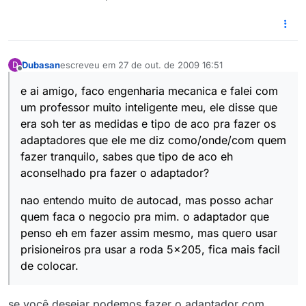
Dubasan
escreveu em
27 de out. de 2009 16:51
D
última edição por
Offline
e ai amigo, faco engenharia mecanica e falei com
um professor muito inteligente meu, ele disse que
era soh ter as medidas e tipo de aco pra fazer os
adaptadores que ele me diz como/onde/com quem
fazer tranquilo, sabes que tipo de aco eh
aconselhado pra fazer o adaptador?
nao entendo muito de autocad, mas posso achar
quem faca o negocio pra mim. o adaptador que
penso eh em fazer assim mesmo, mas quero usar
prisioneiros pra usar a roda 5x205, fica mais facil
de colocar.
se você desejar podemos fazer o adaptador com