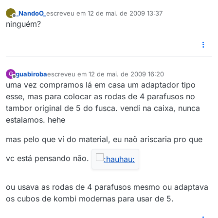
_NandoO_
escreveu em
12 de mai. de 2009 13:37
_
última edição por
Offline
ninguém?
guabiroba
escreveu em
12 de mai. de 2009 16:20
G
última edição por
Offline
uma vez compramos lá em casa um adaptador tipo
esse, mas para colocar as rodas de 4 parafusos no
tambor original de 5 do fusca. vendi na caixa, nunca
estalamos. hehe
mas pelo que ví do material, eu naõ ariscaria pro que
vc está pensando não.
ou usava as rodas de 4 parafusos mesmo ou adaptava
os cubos de kombi modernas para usar de 5.