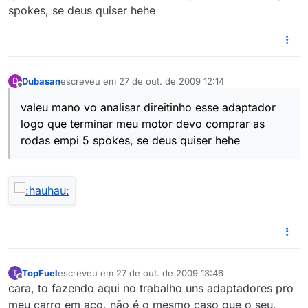
spokes, se deus quiser hehe
Dubasan
escreveu em
27 de out. de 2009 12:14
D
última edição por
Offline
valeu mano vo analisar direitinho esse adaptador
logo que terminar meu motor devo comprar as
rodas empi 5 spokes, se deus quiser hehe
TopFuel
escreveu em
27 de out. de 2009 13:46
T
última edição por
Offline
cara, to fazendo aqui no trabalho uns adaptadores pro
meu carro em aço, não é o mesmo caso que o seu,