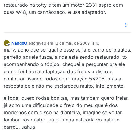
restaurado na totty e tem um motor 2331 aspro com
duas w48, um canhãozaço. e usa adaptador.
_NandoO_
escreveu em
13 de mai. de 2009 11:16
_
última edição por
Offline
marv, acho que sei qual é esse seria o carro do plautos,
perfeito aquele fusca, ainda está sendo restaurado, to
acompanhando o tópico, cheguei a perguntar pra ele
como foi feito a adaptação dos freios a disco e
continuar usando rodas com furação 5x205, mas a
resposta dele não me esclareceu muito, infelizmente.
é foda, quero rodas bonitas, mas também quero freiar,
já acho uma dificuldade o freio do meu que é dos
modernos com disco na dianteira, imagine se voltar
tambor nas quatro, na primeira esticada vo bater o
carro… uahua