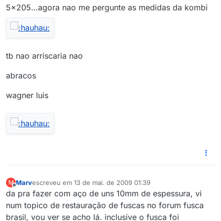
5x205…agora nao me pergunte as medidas da kombi
tb nao arriscaria nao
abracos
wagner luis
Marv
escreveu em
13 de mai. de 2009 01:39
M
última edição por
Offline
da pra fazer com aço de uns 10mm de espessura, vi
num topico de restauração de fuscas no forum fusca
brasil, vou ver se acho lá. inclusive o fusca foi