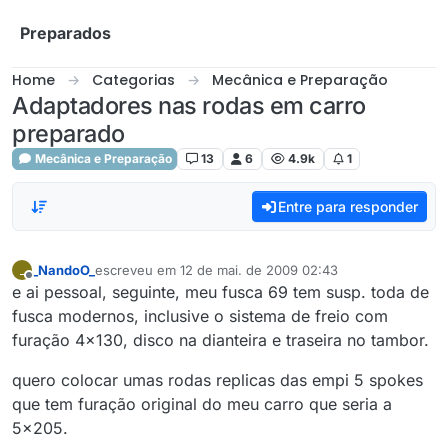
Skip to content
Preparados
Home
Categorias
Mecânica e Preparação
Adaptadores nas rodas em carro
preparado
Mecânica e Preparação
13
6
4.9k
1
Entre para responder
_NandoO_
escreveu em
12 de mai. de 2009 02:43
_
última edição por
5 de nov. de 2009 22:45
Offline
e ai pessoal, seguinte, meu fusca 69 tem susp. toda de
fusca modernos, inclusive o sistema de freio com
furação 4x130, disco na dianteira e traseira no tambor.
quero colocar umas rodas replicas das empi 5 spokes
que tem furação original do meu carro que seria a
5x205.