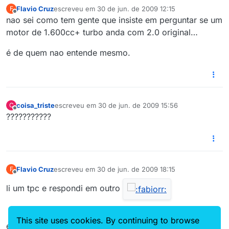
Flavio Cruz
escreveu em
30 de jun. de 2009 12:15
F
última edição por
Offline
nao sei como tem gente que insiste em perguntar se um
motor de 1.600cc+ turbo anda com 2.0 original…
é de quem nao entende mesmo.
coisa_triste
escreveu em
30 de jun. de 2009 15:56
C
última edição por
Offline
???????????
Flavio Cruz
escreveu em
30 de jun. de 2009 18:15
F
última edição por
Offline
li um tpc e respondi em outro
This site uses cookies. By continuing to browse
era pro posta do passat md turbo