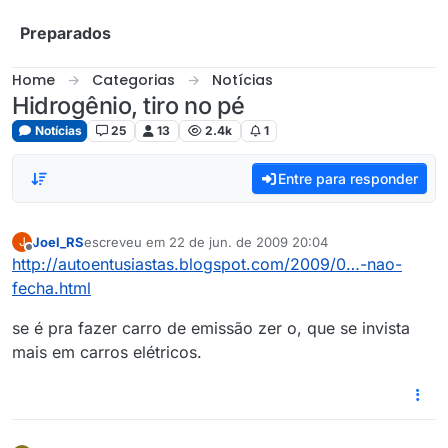
Skip to content
Preparados
Home
Categorias
Notícias
Hidrogênio, tiro no pé
Notícias
25
13
2.4k
1
Entre para responder
Joel_RS
escreveu em
22 de jun. de 2009 20:04
J
última edição por
Offline
http://autoentusiastas.blogspot.com/2009/0…-nao-
fecha.html
se é pra fazer carro de emissão zer o, que se invista
mais em carros elétricos.