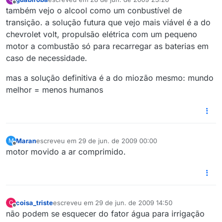
última edição por
Offline
também vejo o alcool como um conbustível de
transição. a solução futura que vejo mais viável é a do
chevrolet volt, propulsão elétrica com um pequeno
motor a combustão só para recarregar as baterias em
caso de necessidade.
mas a solução definitiva é a do miozão mesmo: mundo
melhor = menos humanos
Maran
escreveu em
29 de jun. de 2009 00:00
M
última edição por
Offline
motor movido a ar comprimido.
coisa_triste
escreveu em
29 de jun. de 2009 14:50
C
última edição por
Offline
não podem se esquecer do fator água para irrigação