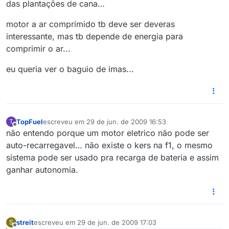
das plantações de cana…
motor a ar comprimido tb deve ser deveras
interessante, mas tb depende de energia para
comprimir o ar...
eu queria ver o baguio de imas...
TopFuel
escreveu em
29 de jun. de 2009 16:53
T
última edição por
Offline
não entendo porque um motor eletrico não pode ser
auto-recarregavel… não existe o kers na f1, o mesmo
sistema pode ser usado pra recarga de bateria e assim
ganhar autonomia.
streit
escreveu em
29 de jun. de 2009 17:03
S
última edição por