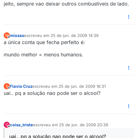
jeito, sempre vao deixar outros combustiveis de lado.
miozao
escreveu em
25 de jun. de 2009 14:39
M
última edição por
Offline
a única conta que fecha perfeito é:
mundo melhor = menos humanos.
Flavio Cruz
escreveu em
25 de jun. de 2009 16:31
F
última edição por
Offline
uai.. pq a solução nao pode ser o alcool?
coisa_triste
escreveu em
25 de jun. de 2009 20:39
C
última edição por
Offline
uai.. pq a solução nao pode ser o alcool?