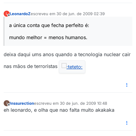
LeonardoZ
escreveu em
30 de jun. de 2009 02:39
L
última edição por
Offline
a única conta que fecha perfeito é:
mundo melhor = menos humanos.
deixa daqui ums anos quando a tecnologia nuclear cair
nas mãos de terroristas
Inssurection
escreveu em
30 de jun. de 2009 10:48
I
última edição por
Offline
eh leonardo, e olha que nao falta muito akakaka