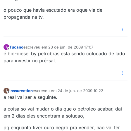
o pouco que havia escutado era oque via de
propaganda na tv.
Tucano
escreveu em
23 de jun. de 2009 17:07
T
última edição por
Offline
é bio-diesel by petrobras esta sendo colocado de lado
para investir no pré-sal.
Inssurection
escreveu em
24 de jun. de 2009 10:22
I
última edição por
Offline
a real vai ser a seguinte.
a coisa so vai mudar o dia que o petroleo acabar, dai
em 2 dias eles encontram a solucao,
pq enquanto tiver ouro negro pra vender, nao vai ter