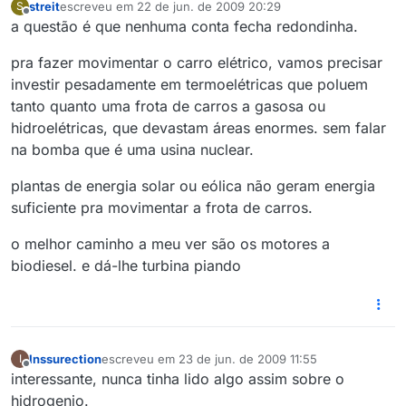
streit
escreveu em
22 de jun. de 2009 20:29
S
última edição por
Offline
a questão é que nenhuma conta fecha redondinha.
pra fazer movimentar o carro elétrico, vamos precisar
investir pesadamente em termoelétricas que poluem
tanto quanto uma frota de carros a gasosa ou
hidroelétricas, que devastam áreas enormes. sem falar
na bomba que é uma usina nuclear.
plantas de energia solar ou eólica não geram energia
suficiente pra movimentar a frota de carros.
o melhor caminho a meu ver são os motores a
biodiesel. e dá-lhe turbina piando
Inssurection
escreveu em
23 de jun. de 2009 11:55
I
última edição por
Offline
interessante, nunca tinha lido algo assim sobre o
hidrogenio.