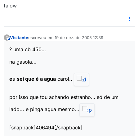
falow
Visitante
escreveu em
19 de dez. de 2005 12:39
?
This user is from outside of this forum
última edição por
? uma cb 450…
na gasola...
eu sei que é a agua
carol..
por isso que tou achando estranho… só de um
lado... e pinga agua mesmo...
[snapback]406494[/snapback]