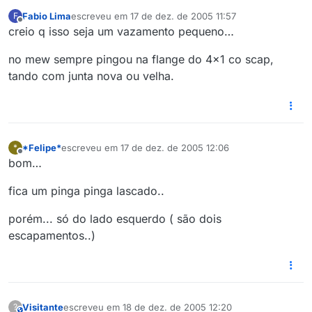
Fabio Lima
escreveu em
17 de dez. de 2005 11:57
F
última edição por
Offline
creio q isso seja um vazamento pequeno…
no mew sempre pingou na flange do 4x1 co scap,
tando com junta nova ou velha.
*Felipe*
escreveu em
17 de dez. de 2005 12:06
*
última edição por
Offline
bom…
fica um pinga pinga lascado..
porém... só do lado esquerdo ( são dois
escapamentos..)
Visitante
escreveu em
18 de dez. de 2005 12:20
?
This user is from outside of this forum