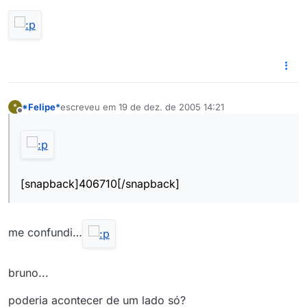
*Felipe*
escreveu em
19 de dez. de 2005 14:21
*
última edição por
Offline
[snapback]406710[/snapback]
me confundi…
bruno...
poderia acontecer de um lado só?