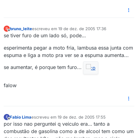
bruno_leite
escreveu em
19 de dez. de 2005 17:36
B
última edição por
Offline
se tiver furo de um lado só, pode…
esperimenta pegar a moto fria, lambusa essa junta com
espuma e liga a moto pra ver se a espuma aumenta...
se aumentar, é porque tem furo...
falow
Fabio Lima
escreveu em
19 de dez. de 2005 17:55
F
última edição por
Offline
por isso nao perguntei q veiculo era… tanto a
combustão de gasolina como a de alcool tem como um