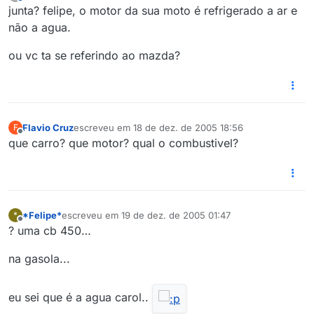
última edição por
junta? felipe, o motor da sua moto é refrigerado a ar e
não a agua.
ou vc ta se referindo ao mazda?
Flavio Cruz
escreveu em
18 de dez. de 2005 18:56
F
última edição por
Offline
que carro? que motor? qual o combustivel?
*Felipe*
escreveu em
19 de dez. de 2005 01:47
*
última edição por
Offline
? uma cb 450…
na gasola...
eu sei que é a agua carol..