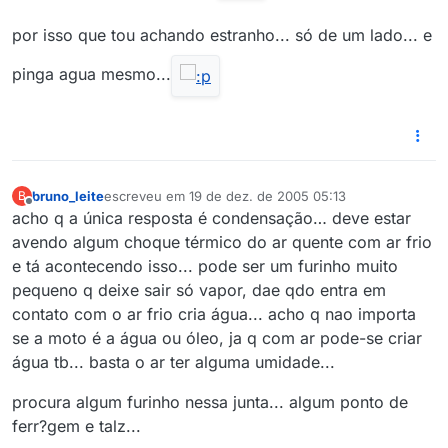
por isso que tou achando estranho... só de um lado... e
pinga agua mesmo...
bruno_leite
escreveu em
19 de dez. de 2005 05:13
B
última edição por
Offline
acho q a única resposta é condensação… deve estar
avendo algum choque térmico do ar quente com ar frio
e tá acontecendo isso... pode ser um furinho muito
pequeno q deixe sair só vapor, dae qdo entra em
contato com o ar frio cria água... acho q nao importa
se a moto é a água ou óleo, ja q com ar pode-se criar
água tb... basta o ar ter alguma umidade...
procura algum furinho nessa junta... algum ponto de
ferr?gem e talz...