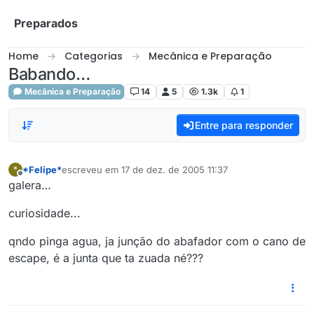
Skip to content
Preparados
Home
Categorias
Mecânica e Preparação
Babando…
Mecânica e Preparação
14
5
1.3k
1
Entre para responder
*Felipe*
escreveu em
17 de dez. de 2005 11:37
*
última edição por
Offline
galera…
curiosidade...
qndo pinga agua, ja junção do abafador com o cano de
escape, é a junta que ta zuada né???