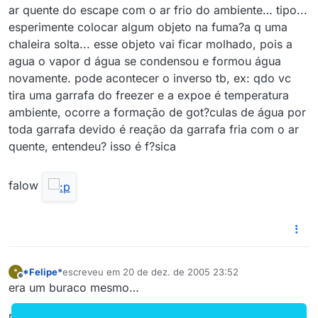
ar quente do escape com o ar frio do ambiente… tipo...
esperimente colocar algum objeto na fuma?a q uma
chaleira solta... esse objeto vai ficar molhado, pois a
agua o vapor d água se condensou e formou água
novamente. pode acontecer o inverso tb, ex: qdo vc
tira uma garrafa do freezer e a expoe é temperatura
ambiente, ocorre a formação de got?culas de água por
toda garrafa devido é reação da garrafa fria com o ar
quente, entendeu? isso é f?sica
falow
*Felipe*
escreveu em
20 de dez. de 2005 23:52
*
última edição por
Offline
era um buraco mesmo…
resolvi já.. dei um pingo de solda, e ficou bão ^^