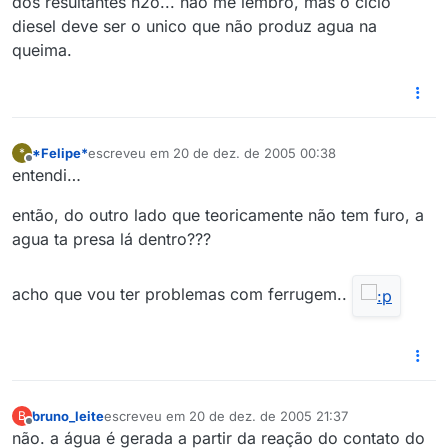
dos resultantes h2o... não me lembro, mas o ciclo
diesel deve ser o unico que não produz agua na
queima.
*Felipe*
escreveu em
20 de dez. de 2005 00:38
*
última edição por
Offline
entendi…
então, do outro lado que teoricamente não tem furo, a
agua ta presa lá dentro???
acho que vou ter problemas com ferrugem..
bruno_leite
escreveu em
20 de dez. de 2005 21:37
B
última edição por
Offline
não. a água é gerada a partir da reação do contato do