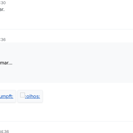
:30
ar.
:36
lamar…
14:36