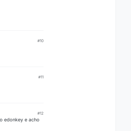
#10
#11
#12
 do edonkey e acho