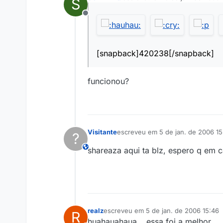
S
última edição por
Offline
[snapback]420238[/snapback]
funcionou?
Visitante
escreveu em
5 de jan. de 2006 15
?
última edição por
This user is from outside of this forum
shareaza aqui ta blz, espero q em 
realz
escreveu em
5 de jan. de 2006 15:46
R
última edição por
huahauahaua….essa foi a melhor...