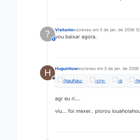
Visitante
escreveu em
5 de jan. de 2006 12
?
última edição por
vou baixar agora.
This user is from outside of this forum
Huguinhuw
escreveu em
5 de jan. de 2006
H
última edição por
Offline
agr eu ri….
viu... foi mexer.. piorou iouahoiaho