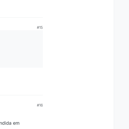
#15
#16
endida em