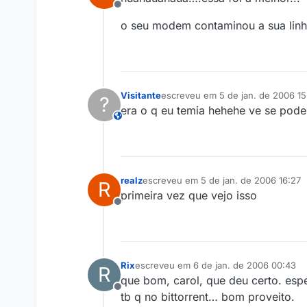
Offline
o seu modem contaminou a sua linh
Visitante
escreveu em
5 de jan. de 2006 15
?
última edição por
era o q eu temia hehehe ve se pod
This user is from outside of this forum
realz
escreveu em
5 de jan. de 2006 16:27
R
última edição por
primeira vez que vejo isso
Offline
Rix
escreveu em
6 de jan. de 2006 00:43
R
última edição por
que bom, carol, que deu certo. esp
Offline
tb q no bittorrent… bom proveito.