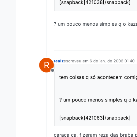
[snapback]421038[/snapback]
? um pouco menos simples q o kaz
realz
escreveu em
6 de jan. de 2006 01:40
R
última edição por
Offline
tem coisas q só acontecem comi
? um pouco menos simples q o k
[snapback]421063[/snapback]
caraca ca, fizeram reza das braba pr