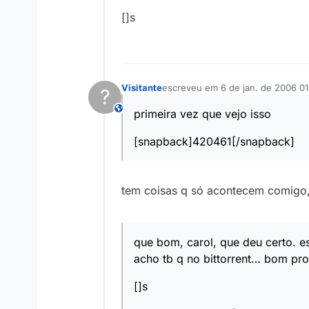
[]s
Visitante
escreveu em
6 de jan. de 2006 01
?
última edição por
This user is from outside of this forum
primeira vez que vejo isso
[snapback]420461[/snapback]
tem coisas q só acontecem comigo
que bom, carol, que deu certo. e
acho tb q no bittorrent… bom pro
[]s