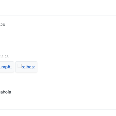
:26
 12:28
uahoia