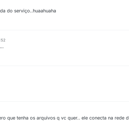
da do serviço..huaahuaha
:52
e…
ero que tenha os arquivos q vc quer.. ele conecta na rede