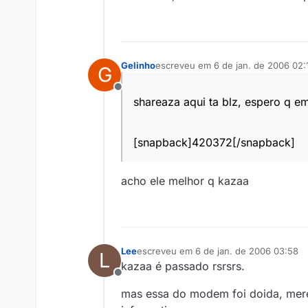
Gelinho
escreveu em
6 de jan. de 2006 02:
G
última edição por
Offline
shareaza aqui ta blz, espero q e
[snapback]420372[/snapback]
acho ele melhor q kazaa
Lee
escreveu em
6 de jan. de 2006 03:58
L
última edição por
kazaa é passado rsrsrs.
Offline
mas essa do modem foi doida, mer