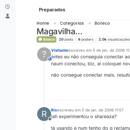
Skip to content
Preparados
Home
Categorias
Boteco
Magavilha…
Boteco
20
posts
9
posters
2.0k
visualizações
Visitante
escreveu em
5 de jan. de 2006 11
?
última edição por
antes eu não conseguia conectar ao
This user is from outside of this forum
naum conectou, blz, ai coloquei n
não consegue conectar mais. resu
Rix
escreveu em
5 de jan. de 2006 11:57
R
última edição por
jah experimentou o shareaza?
Offline
tá usando e num tenho do q reclam