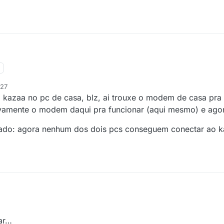
:27
 kazaa no pc de casa, blz, ai trouxe o modem de casa pra c
ovamente o modem daqui pra funcionar (aqui mesmo) e ag
ltado: agora nenhum dos dois pcs conseguem conectar ao 
ar…