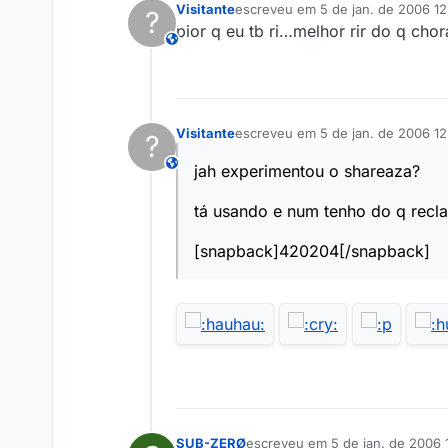
Visitante
escreveu em
5 de jan. de 2006 12
?
última edição por
pior q eu tb ri…melhor rir do q chor
This user is from outside of this forum
Visitante
escreveu em
5 de jan. de 2006 12
?
última edição por
This user is from outside of this forum
jah experimentou o shareaza?
tá usando e num tenho do q rec
[snapback]420204[/snapback]
SUB-ZERØ
escreveu em
5 de jan. de 2006 