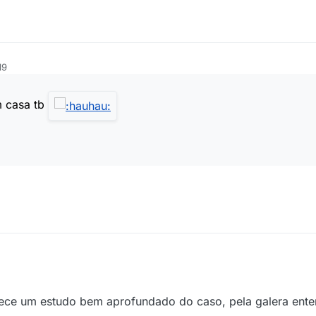
19
m casa tb
ece um estudo bem aprofundado do caso, pela galera ent