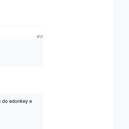
#13
de do edonkey e