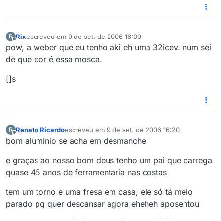
Rix
escreveu em
9 de set. de 2006 16:09
R
última edição por
Offline
pow, a weber que eu tenho aki eh uma 32icev. num sei
de que cor é essa mosca.
[]s
Renato Ricardo
escreveu em
9 de set. de 2006 16:20
R
última edição por
Offline
bom aluminio se acha em desmanche
e graças ao nosso bom deus tenho um pai que carrega
quase 45 anos de ferramentaria nas costas
tem um torno e uma fresa em casa, ele só tá meio
parado pq quer descansar agora eheheh aposentou