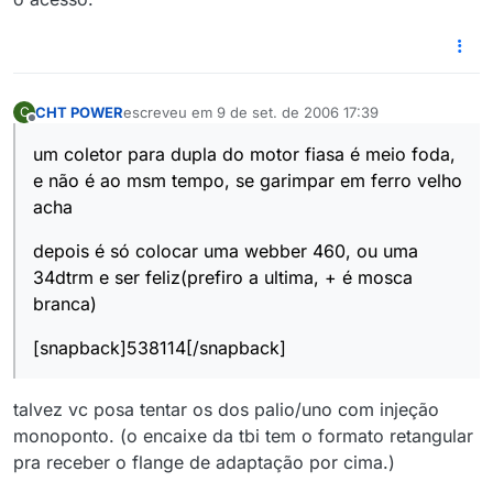
CHT POWER
escreveu em
9 de set. de 2006 17:39
C
última edição por
Offline
um coletor para dupla do motor fiasa é meio foda,
e não é ao msm tempo, se garimpar em ferro velho
acha
depois é só colocar uma webber 460, ou uma
34dtrm e ser feliz(prefiro a ultima, + é mosca
branca)
[snapback]538114[/snapback]
talvez vc posa tentar os dos palio/uno com injeção
monoponto. (o encaixe da tbi tem o formato retangular
pra receber o flange de adaptação por cima.)