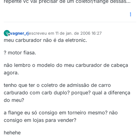
repente vc vai precisar de um coletor/flange dessas…
vagner_rj
escreveu em
11 de jan. de 2006 16:27
V
última edição por
Offline
meu carburador não é da eletronic.
? motor fiasa.
não lembro o modelo do meu carburador de cabeça
agora.
tenho que ter o coletro de admissão de carro
carburado com carb duplo? porque? qual a diferença
do meu?
a flange eu só consigo em torneiro mesmo? não
consigo em lojas para vender?
hehehe