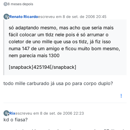
8 meses depois
Renato Ricardo
escreveu em
8 de set. de 2006 20:45
R
última edição por
Offline
só adaptando mesmo, mas acho que seria mais
fácil colocar um tldz nele pois é só arrumar o
coletor de uno mille que usa os tldz, já fiz isso
numa 147 de um amigo e ficou muito bom mesmo,
nem parecia mais 1300
[snapback]425194[/snapback]
todo mille carburado já usa po para corpo duplo?
Rix
escreveu em
8 de set. de 2006 22:23
R
última edição por
Offline
kd o fiasa?