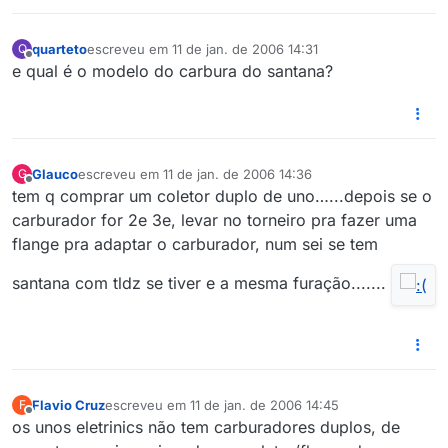
quarteto
escreveu em
11 de jan. de 2006 14:31
Q
última edição por
Offline
e qual é o modelo do carbura do santana?
Glauco
escreveu em
11 de jan. de 2006 14:36
G
última edição por
Offline
tem q comprar um coletor duplo de uno…...depois se o
carburador for 2e 3e, levar no torneiro pra fazer uma
flange pra adaptar o carburador, num sei se tem
santana com tldz se tiver e a mesma furação.......
Flavio Cruz
escreveu em
11 de jan. de 2006 14:45
F
última edição por
Offline
os unos eletrinics não tem carburadores duplos, de