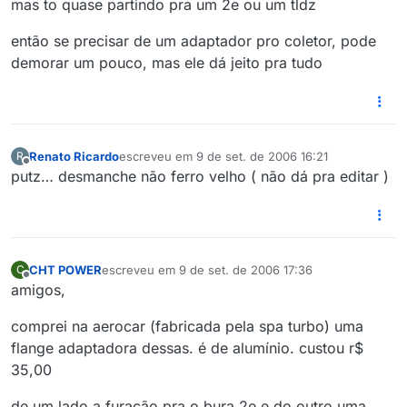
mas to quase partindo pra um 2e ou um tldz
então se precisar de um adaptador pro coletor, pode
demorar um pouco, mas ele dá jeito pra tudo
Renato Ricardo
escreveu em
9 de set. de 2006 16:21
R
última edição por
Offline
putz… desmanche não ferro velho ( não dá pra editar )
CHT POWER
escreveu em
9 de set. de 2006 17:36
C
última edição por
Offline
amigos,
comprei na aerocar (fabricada pela spa turbo) uma
flange adaptadora dessas. é de alumínio. custou r$
35,00
de um lado a furação pra o bura 2e e do outro uma