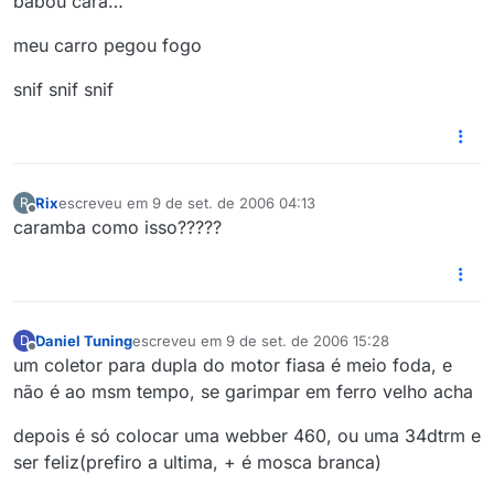
babou cara…
meu carro pegou fogo
snif snif snif
Rix
escreveu em
9 de set. de 2006 04:13
R
última edição por
Offline
caramba como isso?????
Daniel Tuning
escreveu em
9 de set. de 2006 15:28
D
última edição por
Offline
um coletor para dupla do motor fiasa é meio foda, e
não é ao msm tempo, se garimpar em ferro velho acha
depois é só colocar uma webber 460, ou uma 34dtrm e
ser feliz(prefiro a ultima, + é mosca branca)