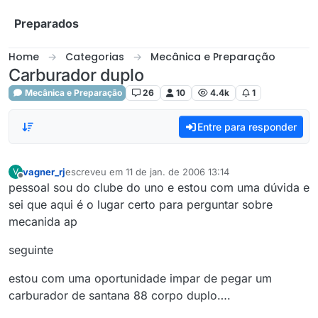
Skip to content
Preparados
Home
Categorias
Mecânica e Preparação
Carburador duplo
Mecânica e Preparação
26
10
4.4k
1
Entre para responder
vagner_rj
escreveu em
11 de jan. de 2006 13:14
V
última edição por
Offline
pessoal sou do clube do uno e estou com uma dúvida e
sei que aqui é o lugar certo para perguntar sobre
mecanida ap
seguinte
estou com uma oportunidade impar de pegar um
carburador de santana 88 corpo duplo….