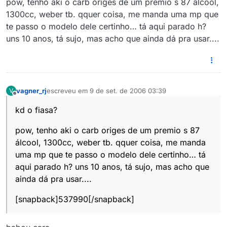
pow, tenho aki o carb origes de um premio s 87 álcool,
1300cc, weber tb. qquer coisa, me manda uma mp que
te passo o modelo dele certinho… tá aqui parado h?
uns 10 anos, tá sujo, mas acho que ainda dá pra usar....
vagner_rj
escreveu em
9 de set. de 2006 03:39
V
última edição por
Offline
kd o fiasa?
pow, tenho aki o carb origes de um premio s 87
álcool, 1300cc, weber tb. qquer coisa, me manda
uma mp que te passo o modelo dele certinho… tá
aqui parado h? uns 10 anos, tá sujo, mas acho que
ainda dá pra usar....
[snapback]537990[/snapback]