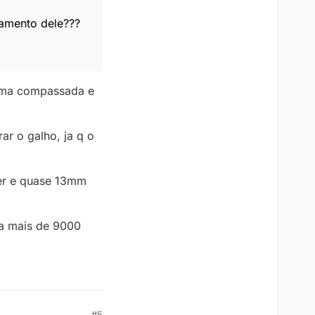
ramento dele???
orma compassada e
r o galho, ja q o
ter e quase 13mm
ra mais de 9000
#5