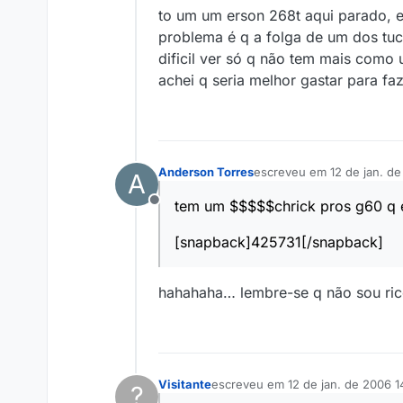
to um um erson 268t aqui parado, 
problema é q a folga de um dos tu
dificil ver só q não tem mais como u
achei q seria melhor gastar para fa
Anderson Torres
escreveu em
12 de jan. d
A
última edição por
tem um $$$$$chrick pros g60 q é
Offline
[snapback]425731[/snapback]
hahahaha… lembre-se q não sou rico
Visitante
escreveu em
12 de jan. de 2006 1
?
última edição por