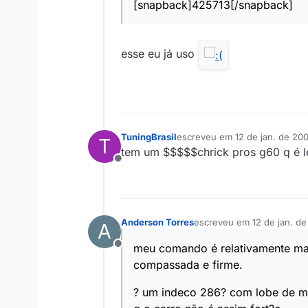
[snapback]425713[/snapback]
esse eu já uso
TuningBrasil
escreveu em
12 de jan. de 200
T
última edição por
tem um $$$$$chrick pros g60 q é l
Offline
Anderson Torres
escreveu em
12 de jan. de
A
última edição por
meu comando é relativamente man
Offline
compassada e firme.
? um indeco 286? com lobe de mo