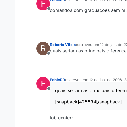
F
última edição por
comandos com graduações sem mis?
Offline
Roberto Vilela
escreveu em
12 de jan. de 2
R
última edição por
quais seriam as principais diferen
Offline
FabioRR
escreveu em
12 de jan. de 2006 13
F
última edição por
quais seriam as principais difer
Offline
[snapback]425694[/snapback]
lob center: