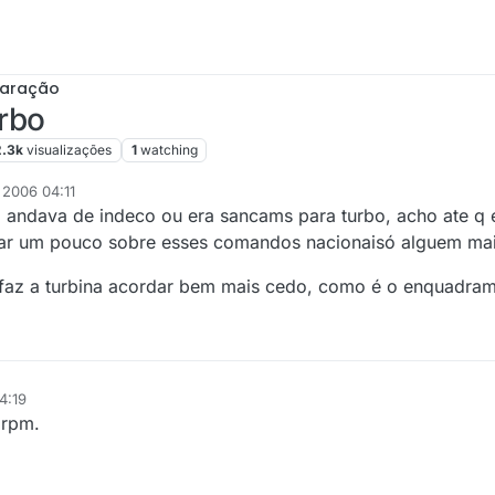
paração
rbo
2.3k
visualizações
1
watching
 2006 04:11
a andava de indeco ou era sancams para turbo, acho ate q
alar um pouco sobre esses comandos nacionaisó alguem ma
 faz a turbina acordar bem mais cedo, como é o enquadram
4:19
 rpm.