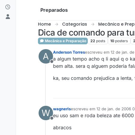
Skip to content
Preparados
Home
Categorias
Mecânica e Pre
Dica de comando para tu
Mecânica e Preparação
22
posts
10
posters
Anderson Torres
escreveu em
12 de jan. de
A
última edição por
a algum tempo acho q li aqui q o k
Offline
bem alta. sera q alguem poderia f
ka, seu comando prejudica a lenta,
wagnerls
escreveu em
12 de jan. de 2006 0
W
última edição por
eu uso sam e roda beleza ate 6000
Offline
abracos