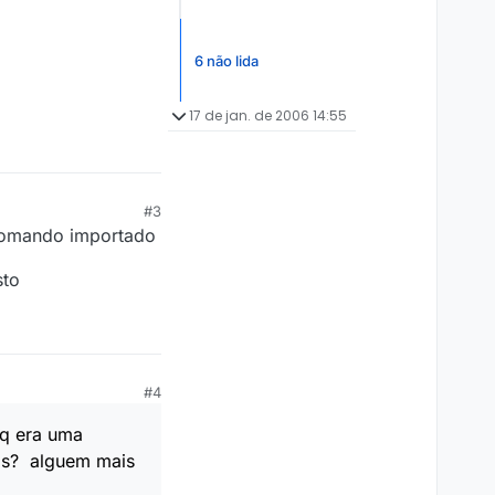
6 não lida
17 de jan. de 2006 14:55
#3
comando importado
sto
#4
 q era uma
is? alguem mais