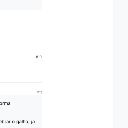
#10
#11
forma
brar o galho, ja