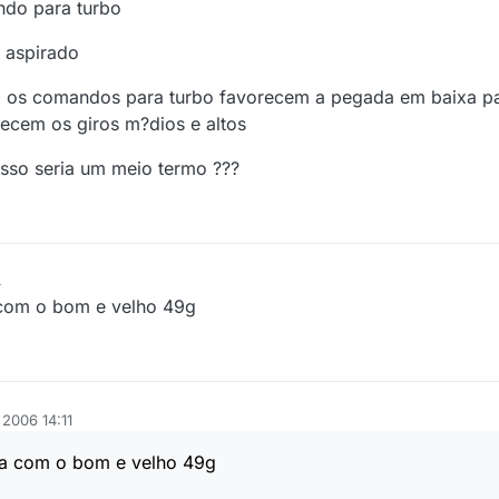
ndo para turbo
 aspirado
 os comandos para turbo favorecem a pegada em baixa pa
recem os giros m?dios e altos
isso seria um meio termo ???
4
 com o bom e velho 49g
 2006 14:11
ria com o bom e velho 49g