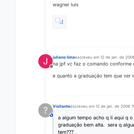
wagner luis
juliano lima
escreveu em
12 de jan. de 200
J
última edição por
na jpf vc faz o comando conforme
Offline
e quanto a graduação tem que ver o
Visitante
escreveu em
12 de jan. de 2006 11
?
última edição por
This user is from outside of this forum
a algum tempo acho q li aqui q o
graduação bem alta. sera q alg
tem???