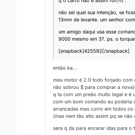
q o carro não é assim fort?o .
não sei qual sua intenção, se fo
13mm de levante. um senhor coma
um amigo daqui usa esse comando
9000 mesmo em 3?. ps. o torque
[snapback]425592[/snapback]
então ka…
meu motor é 2.0 todo forjado com 
não sobrou $ para comprar a nova) 
q ta com um preão muito legal e é 
com um bom comando eu poderia dimin
arrancadas mas corro em todos os e
(mas nem tão alto assim pq se não 
sera q da para encarar idas para 