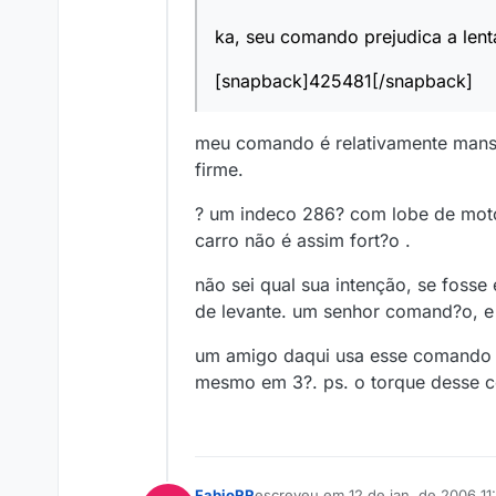
ka, seu comando prejudica a len
[snapback]425481[/snapback]
meu comando é relativamente manso
firme.
? um indeco 286? com lobe de motor
carro não é assim fort?o .
não sei qual sua intenção, se foss
de levante. um senhor comand?o, e 
um amigo daqui usa esse comando n
mesmo em 3?. ps. o torque desse c
FabioRR
escreveu em
12 de jan. de 2006 11