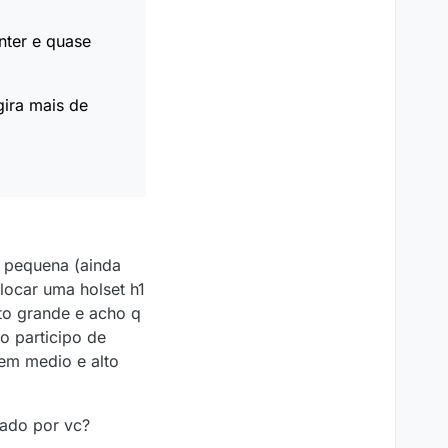
nter e quase
ira mais de
 pequena (ainda
locar uma holset h1
ito grande e acho q
o participo de
 em medio e alto
ado por vc?