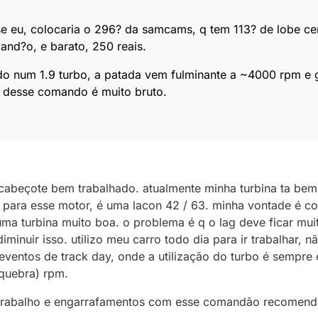
sse eu, colocaria o 296? da samcams, q tem 113? de lobe ce
nd?o, e barato, 250 reais.
 num 1.9 turbo, a patada vem fulminante a ~4000 rpm e g
 desse comando é muito bruto.
cabeçote bem trabalhado. atualmente minha turbina ta bem
para esse motor, é uma lacon 42 / 63. minha vontade é co
uma turbina muito boa. o problema é q o lag deve ficar mu
uir isso. utilizo meu carro todo dia para ir trabalhar, nã
ventos de track day, onde a utilização do turbo é sempre
quebra) rpm.
o trabalho e engarrafamentos com esse comandão recomend