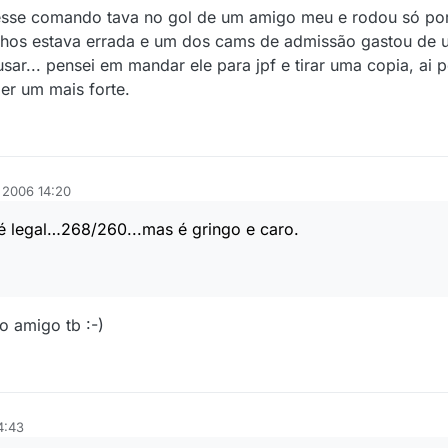
esse comando tava no gol de um amigo meu e rodou só por
chos estava errada e um dos cams de admissão gastou de u
sar... pensei em mandar ele para jpf e tirar uma copia, ai 
zer um mais forte.
e 2006 14:20
 legal…268/260...mas é gringo e caro.
 amigo tb :-)
4:43