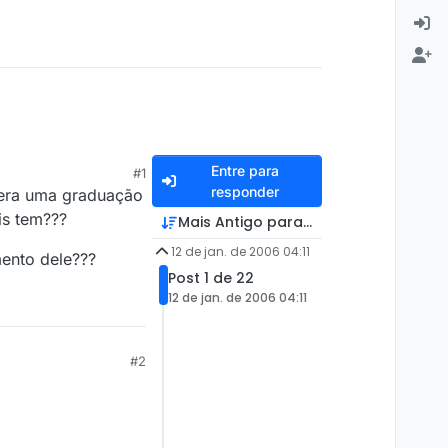
Entre para
#1
responder
 era uma graduação
is tem???
Mais Antigo para Mais Recente
12 de jan. de 2006 04:11
ento dele???
Post 1 de 22
12 de jan. de 2006 04:11
#2