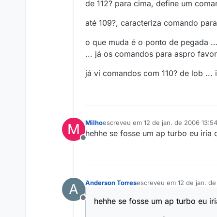
de 112? para cima, define um coma
até 109?, caracteriza comando para
o que muda é o ponto de pegada …
... já os comandos para aspro favo
já vi comandos com 110? de lob ... 
Milho
escreveu em
12 de jan. de 2006 13:5
M
última edição por
hehhe se fosse um ap turbo eu iria
Offline
Anderson Torres
escreveu em
12 de jan. de
A
última edição por
hehhe se fosse um ap turbo eu i
Offline