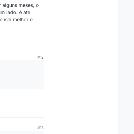
 alguns meses, o
m lado. é ate
pensei melhor e
#12
#13