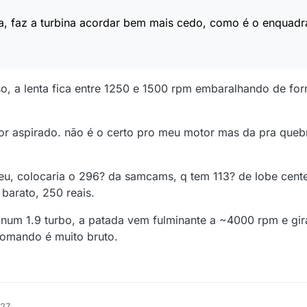
ta, faz a turbina acordar bem mais cedo, como é o enquad
, a lenta fica entre 1250 e 1500 rpm embaralhando de f
 aspirado. não é o certo pro meu motor mas da pra quebra
e eu, colocaria o 296? da samcams, q tem 113? de lobe cen
barato, 250 reais.
um 1.9 turbo, a patada vem fulminante a ~4000 rpm e gi
omando é muito bruto.
:27