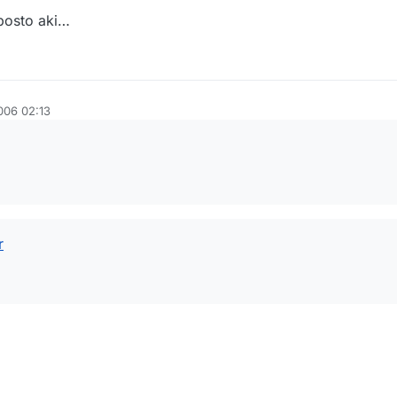
 posto aki…
006 02:13
r