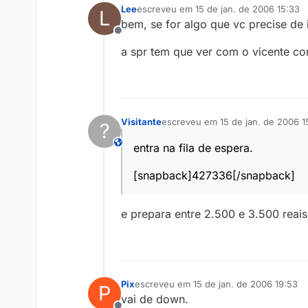
Lee
escreveu em
15 de jan. de 2006 15:33
L
última edição por
bem, se for algo que vc precise de 
Offline
a spr tem que ver com o vicente com
Visitante
escreveu em
15 de jan. de 2006 1
?
última edição por
This user is from outside of this forum
entra na fila de espera.
[snapback]427336[/snapback]
e prepara entre 2.500 e 3.500 reai
Pix
escreveu em
15 de jan. de 2006 19:53
P
última edição por
vai de down.