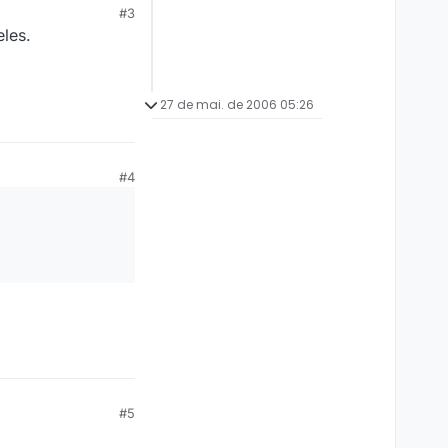
#3
eles.
27 de mai. de 2006 05:26
#4
#5