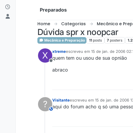
Skip to content
Preparados
Home
Categorias
Mecânica e Pre
Dúvida spr x noopcar
Mecânica e Preparação
11
posts
7
posters
1.2
xtreme
escreveu em
15 de jan. de 2006 02:
X
última edição por
quem tem ou usou de sua opnião
Offline
abraco
Visitante
escreveu em
15 de jan. de 2006 1
?
última edição por
aqui do forum acho q só uma pessoa
This user is from outside of this forum