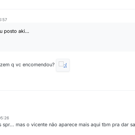
0:57
eu posto aki…
 fazem q vc encomendou?
05:26
 spr... mas o vicente não aparece mais aqui tbm pra dar sa