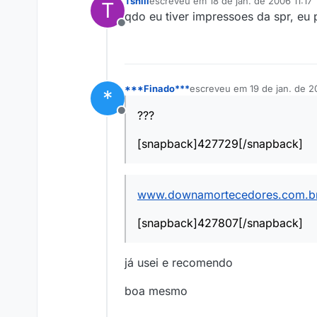
Tshiii
escreveu em
18 de jan. de 2006 11:17
T
última edição por
qdo eu tiver impressoes da spr, eu
Offline
***Finado***
escreveu em
19 de jan. de 2
*
última edição por
???
Offline
[snapback]427729[/snapback]
www.downamortecedores.com.b
[snapback]427807[/snapback]
já usei e recomendo
boa mesmo