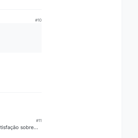
#10
#11
tisfação sobre...