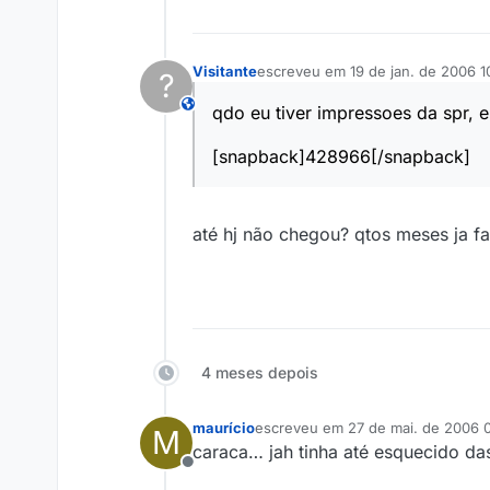
Visitante
escreveu em
19 de jan. de 2006 1
?
última edição por
This user is from outside of this forum
qdo eu tiver impressoes da spr, 
[snapback]428966[/snapback]
até hj não chegou? qtos meses ja
4 meses depois
maurício
escreveu em
27 de mai. de 2006 
M
última edição por
caraca… jah tinha até esquecido das
Offline