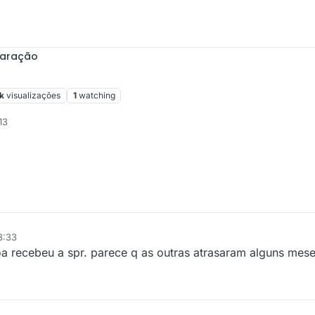
paração
k
visualizações
1
watching
13
3:33
 recebeu a spr. parece q as outras atrasaram alguns mese