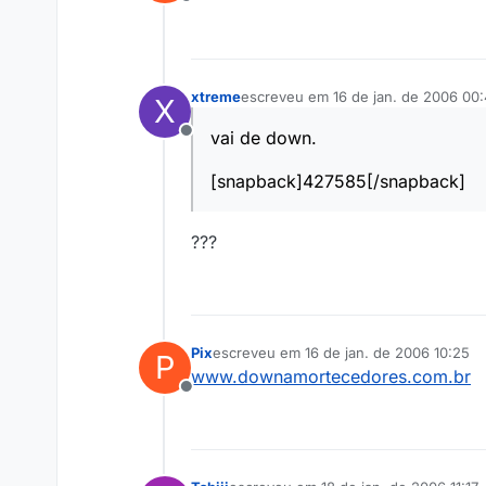
Offline
xtreme
escreveu em
16 de jan. de 2006 00
X
última edição por
vai de down.
Offline
[snapback]427585[/snapback]
???
Pix
escreveu em
16 de jan. de 2006 10:25
P
última edição por
www.downamortecedores.com.br
Offline