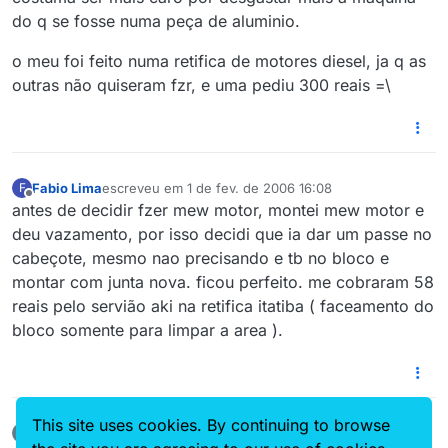
do q se fosse numa peça de aluminio.
o meu foi feito numa retifica de motores diesel, ja q as
outras não quiseram fzr, e uma pediu 300 reais =\
Fabio Lima
escreveu em
1 de fev. de 2006 16:08
F
última edição por
2 de jan. de 2006 11:09
Offline
antes de decidir fzer mew motor, montei mew motor e
deu vazamento, por isso decidi que ia dar um passe no
cabeçote, mesmo nao precisando e tb no bloco e
montar com junta nova. ficou perfeito. me cobraram 58
reais pelo servião aki na retifica itatiba ( faceamento do
bloco somente para limpar a area ).
This site uses cookies. By continuing to browse
boost28
escreveu em
1 de fev. de 2006 19:49
B
última edição por
Offline