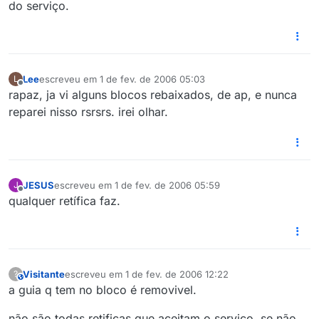
do serviço.
Lee
escreveu em
1 de fev. de 2006 05:03
L
última edição por
Offline
rapaz, ja vi alguns blocos rebaixados, de ap, e nunca
reparei nisso rsrsrs. irei olhar.
JESUS
escreveu em
1 de fev. de 2006 05:59
J
última edição por
Offline
qualquer retífica faz.
Visitante
escreveu em
1 de fev. de 2006 12:22
?
This user is from outside of this forum
última edição por
2 de jan. de 2006 07:22
a guia q tem no bloco é removivel.
não são todas retificas que aceitam o serviço. se não