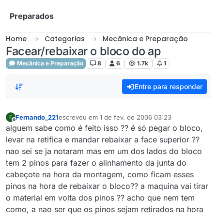
Skip to content
Preparados
Home
Categorias
Mecânica e Preparação
Facear/rebaixar o bloco do ap
Mecânica e Preparação
8
6
1.7k
1
Entre para responder
Fernando_221
escreveu em
1 de fev. de 2006 03:23
F
última edição por
Offline
alguem sabe como é feito isso ?? é só pegar o bloco,
levar na retifica e mandar rebaixar a face superior ??
nao sei se ja notaram mas em um dos lados do bloco
tem 2 pinos para fazer o alinhamento da junta do
cabeçote na hora da montagem, como ficam esses
pinos na hora de rebaixar o bloco?? a maquina vai tirar
o material em volta dos pinos ?? acho que nem tem
como, a nao ser que os pinos sejam retirados na hora