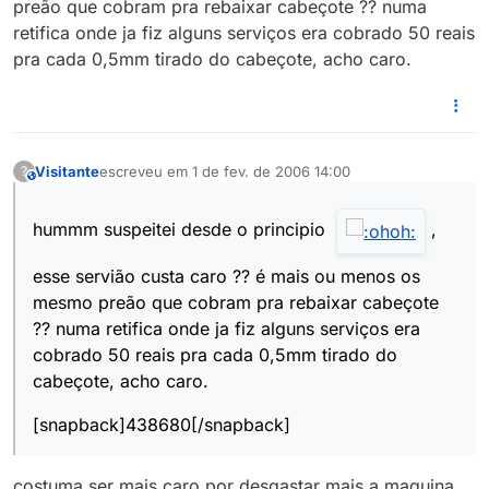
preão que cobram pra rebaixar cabeçote ?? numa
retifica onde ja fiz alguns serviços era cobrado 50 reais
pra cada 0,5mm tirado do cabeçote, acho caro.
Visitante
escreveu em
1 de fev. de 2006 14:00
?
This user is from outside of this forum
última edição por
hummm suspeitei desde o principio
,
esse servião custa caro ?? é mais ou menos os
mesmo preão que cobram pra rebaixar cabeçote
?? numa retifica onde ja fiz alguns serviços era
cobrado 50 reais pra cada 0,5mm tirado do
cabeçote, acho caro.
[snapback]438680[/snapback]
costuma ser mais caro por desgastar mais a maquina