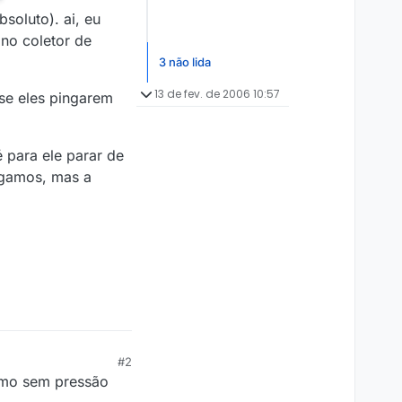
soluto). ai, eu
 no coletor de
3 não lida
13 de fev. de 2006 10:57
se eles pingarem
 para ele parar de
digamos, mas a
#2
esmo sem pressão