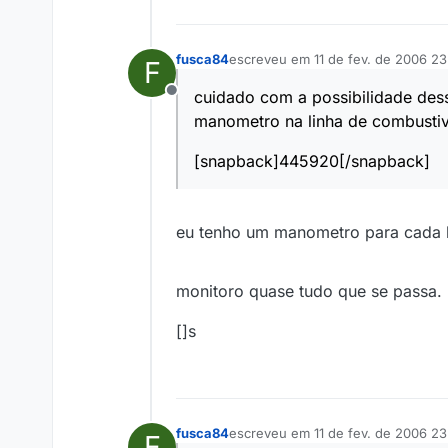
fusca84
escreveu em
11 de fev. de 2006 23
F
última edição por
cuidado com a possibilidade dess
Offline
manometro na linha de combustiv
[snapback]445920[/snapback]
eu tenho um manometro para cada 
monitoro quase tudo que se passa.
[]s
fusca84
escreveu em
11 de fev. de 2006 23
F
última edição por