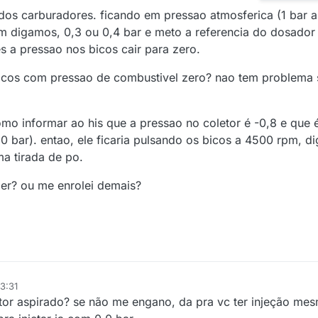
dos carburadores. ficando em pressao atmosferica (1 bar ab
em digamos, 0,3 ou 0,4 bar e meto a referencia do dosador
s a pressao nos bicos cair para zero.
icos com pressao de combustivel zero? nao tem problema 
mo informar ao his que a pressao no coletor é -0,8 e que é
,0 bar). entao, ele ficaria pulsando os bicos a 4500 rpm, 
ma tirada de po.
er? ou me enrolei demais?
3:31
otor aspirado? se não me engano, da pra vc ter injeção m