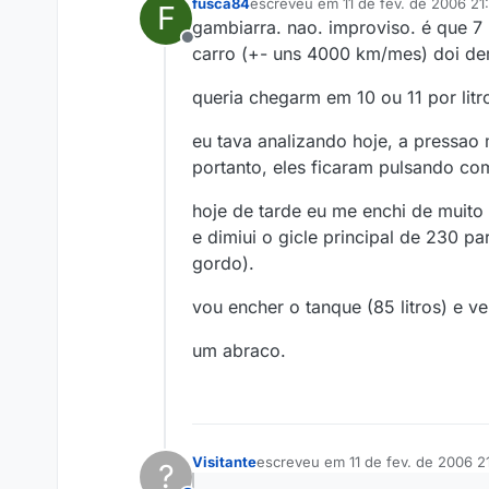
fusca84
escreveu em
11 de fev. de 2006 21:
F
última edição por
gambiarra. nao. improviso. é que 7
Offline
carro (+- uns 4000 km/mes) doi de
queria chegarm em 10 ou 11 por litr
eu tava analizando hoje, a pressao
portanto, eles ficaram pulsando co
hoje de tarde eu me enchi de muit
e dimiui o gicle principal de 230 p
gordo).
vou encher o tanque (85 litros) e 
um abraco.
Visitante
escreveu em
11 de fev. de 2006 2
?
última edição por