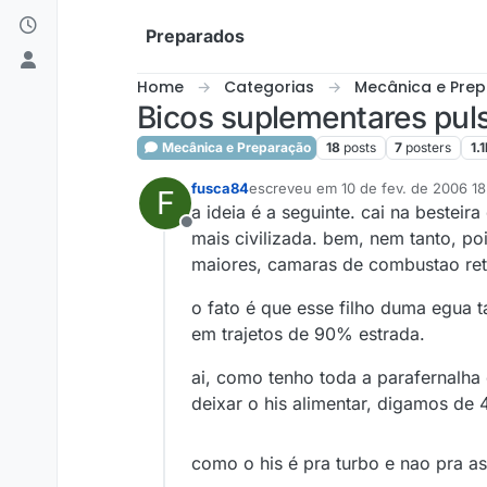
Skip to content
Preparados
Home
Categorias
Mecânica e Pre
Bicos suplementares pul
Mecânica e Preparação
18
posts
7
posters
1.1
fusca84
escreveu em
10 de fev. de 2006 18
F
última edição por
a ideia é a seguinte. cai na bestei
Offline
mais civilizada. bem, nem tanto, p
maiores, camaras de combustao retr
o fato é que esse filho duma egua
em trajetos de 90% estrada.
ai, como tenho toda a parafernalha
deixar o his alimentar, digamos de
como o his é pra turbo e nao pra as