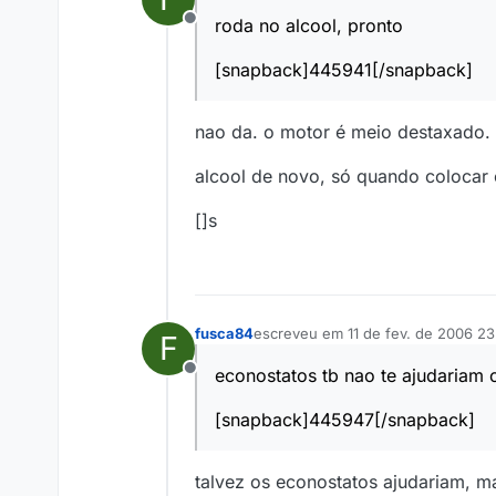
roda no alcool, pronto
Offline
[snapback]445941[/snapback]
nao da. o motor é meio destaxado. 
alcool de novo, só quando colocar 
[]s
fusca84
escreveu em
11 de fev. de 2006 23
F
última edição por
econostatos tb nao te ajudariam 
Offline
[snapback]445947[/snapback]
talvez os econostatos ajudariam, ma