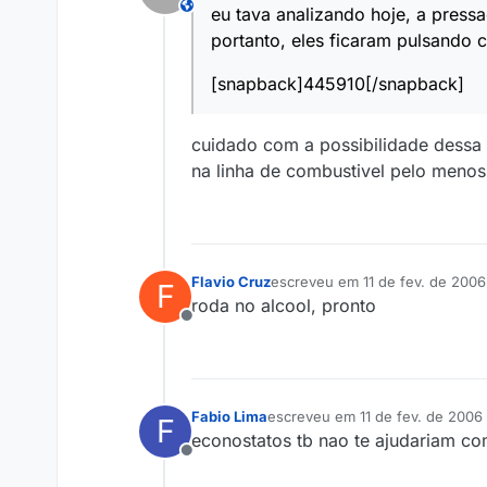
This user is from outside of this forum
eu tava analizando hoje, a press
portanto, eles ficaram pulsando
[snapback]445910[/snapback]
cuidado com a possibilidade dessa 
na linha de combustivel pelo menos 
Flavio Cruz
escreveu em
11 de fev. de 200
F
última edição por
roda no alcool, pronto
Offline
Fabio Lima
escreveu em
11 de fev. de 2006
F
última edição por
2 de nov. de 2
econostatos tb nao te ajudariam co
Offline