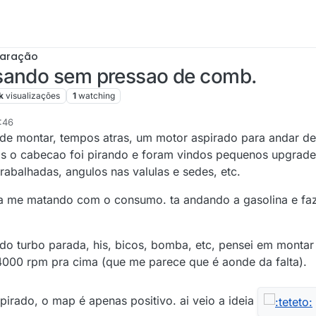
paração
sando sem pressao de comb.
k
visualizações
1
watching
:46
ra de montar, tempos atras, um motor aspirado para andar d
ois o cabecao foi pirando e foram vindos pequenos upgrad
abalhadas, angulos nas valulas e sedes, etc.
 ta me matando com o consumo. ta andando a gasolina e fa
 do turbo parada, his, bicos, bomba, etc, pensei em montar
 4000 rpm pra cima (que me parece que é aonde da falta).
pirado, o map é apenas positivo. ai veio a ideia