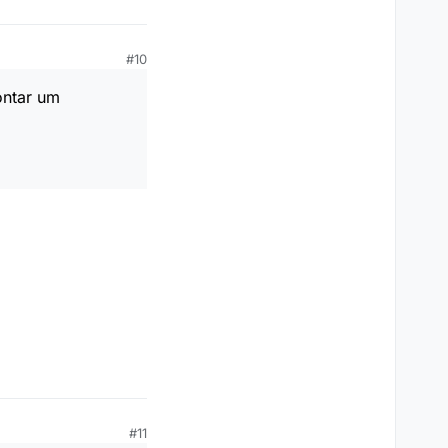
#10
ontar um
#11