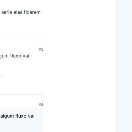
 seria eles ficarem
#3
gum fluxo vai
...
#4
 algum fluxo vai