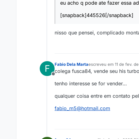
eu acho q pode ate fazer essa a
[snapback]445526[/snapback]
nisso que pensei, complicado mont
Fabio Dela Marta
escreveu em
11 de fev. d
F
última edição por
colega fusca84, vende seu his tur
Offline
tenho interesse se for vender…
qualquer coisa entre em contato pel
fabio_m5@hotmail.com