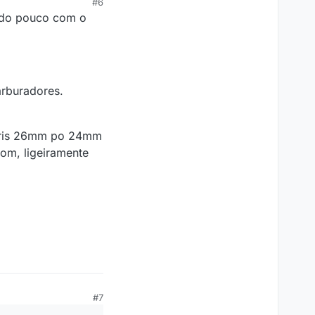
#6
ando pouco com o
arburadores.
nturis 26mm po 24mm
bom, ligeiramente
#7