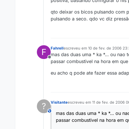
positiva, bastando configurar o his 
qto deixar os bicos pulsando com pr
pulsando a seco. qdo vc diz pressão 
Fahrell
escreveu em
10 de fev. de 2006 23
F
última edição por
mas das duas uma * ka *… ou nao tem
Offline
passar combustivel na hora em que 
eu acho q pode ate fazer essa ada
Visitante
escreveu em
11 de fev. de 2006 0
?
última edição por
This user is from outside of this forum
mas das duas uma * ka *… ou nao 
passar combustivel na hora em qu