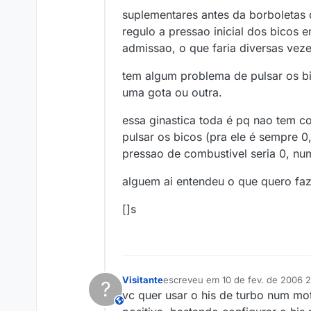
suplementares antes da borboletas 
regulo a pressao inicial dos bicos 
admissao, o que faria diversas veze
tem algum problema de pulsar os b
uma gota ou outra.
essa ginastica toda é pq nao tem co
pulsar os bicos (pra ele é sempre 0
pressao de combustivel seria 0, nu
alguem ai entendeu o que quero faz
[]s
Visitante
escreveu em
10 de fev. de 2006 2
?
última edição por
vc quer usar o his de turbo num m
This user is from outside of this forum