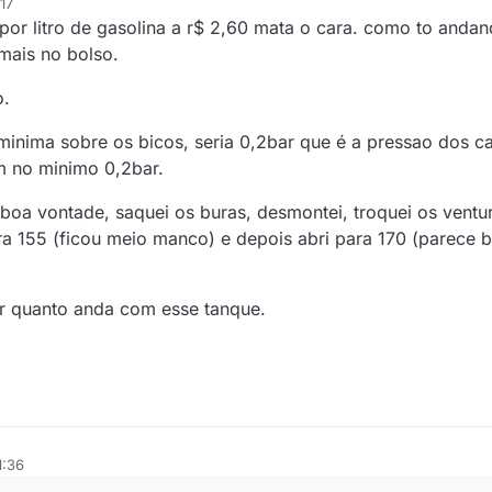
17
 por litro de gasolina a r$ 2,60 mata o cara. como to and
mais no bolso.
o.
 minima sobre os bicos, seria 0,2bar que é a pressao dos c
m no minimo 0,2bar.
o boa vontade, saquei os buras, desmontei, troquei os ve
ara 155 (ficou meio manco) e depois abri para 170 (parece 
ver quanto anda com esse tanque.
1:36