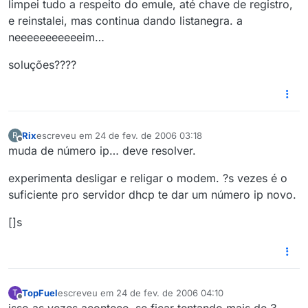
limpei tudo a respeito do emule, até chave de registro,
e reinstalei, mas continua dando listanegra. a
neeeeeeeeeeeim…
soluções????
Rix
escreveu em
24 de fev. de 2006 03:18
R
última edição por
Offline
muda de número ip… deve resolver.
experimenta desligar e religar o modem. ?s vezes é o
suficiente pro servidor dhcp te dar um número ip novo.
[]s
TopFuel
escreveu em
24 de fev. de 2006 04:10
T
última edição por
Offline