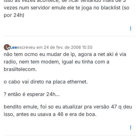
isso as vezes acontece, se ficar tentando mais de 3
vezes num servidor emule ele te joga no blacklist (so
por 24h)
Lee
escreveu em
24 de fev. de 2006 15:55
L
última edição por
Offline
não tem ocmo eu mudar de ip, agora a net aki é via
radio, nem tem modem, igual eu tinha com a
brasiltelecom.
o cabo vai direto na placa ethernet.
? então é esperar 24h…
bendito emule, foi so eu atualizar pra versão 47 q deu
isso, antes eu usava a 46 e era de boa.