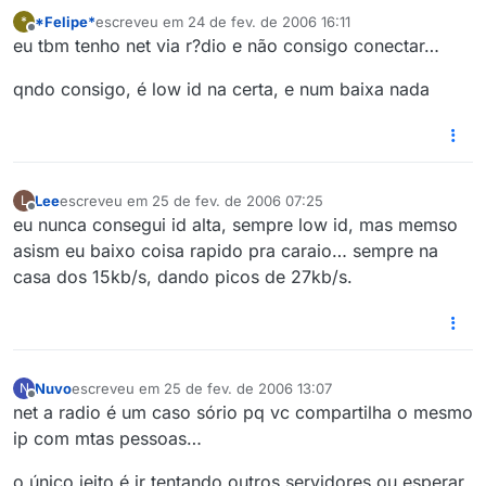
*Felipe*
escreveu em
24 de fev. de 2006 16:11
*
última edição por
Offline
eu tbm tenho net via r?dio e não consigo conectar…
qndo consigo, é low id na certa, e num baixa nada
Lee
escreveu em
25 de fev. de 2006 07:25
L
última edição por
Offline
eu nunca consegui id alta, sempre low id, mas memso
asism eu baixo coisa rapido pra caraio… sempre na
casa dos 15kb/s, dando picos de 27kb/s.
Nuvo
escreveu em
25 de fev. de 2006 13:07
N
última edição por
Offline
net a radio é um caso sório pq vc compartilha o mesmo
ip com mtas pessoas…
o único jeito é ir tentando outros servidores ou esperar