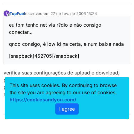
TopFuel
escreveu em
27 de fev. de 2006 15:24
T
última edição por
Offline
eu tbm tenho net via r?dio e não consigo
conectar…
qndo consigo, é low id na certa, e num baixa nada
[snapback]452705[/snapback]
verifica suas configurações de upload e download,
pode ser que estejam baixas e os servidores dão
This site uses cookies. By continuing to browse
prioridade alta a quem tem upload e download
the site you are agreeing to our use of cookies.
maiores.
https://cookiesandyou.com/
I agree