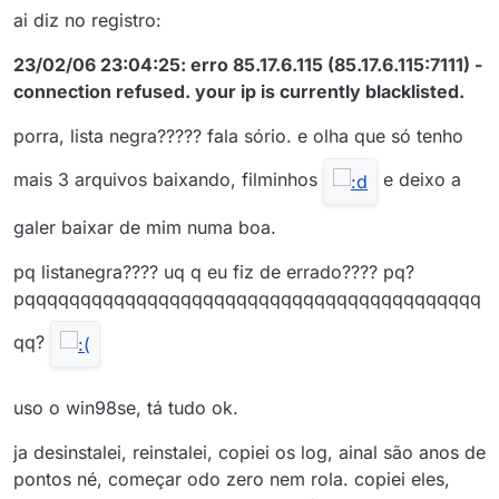
ai diz no registro:
23/02/06 23:04:25: erro 85.17.6.115 (85.17.6.115:7111) -
connection refused. your ip is currently blacklisted.
porra, lista negra????? fala sório. e olha que só tenho
mais 3 arquivos baixando, filminhos
e deixo a
galer baixar de mim numa boa.
pq listanegra???? uq q eu fiz de errado???? pq?
pqqqqqqqqqqqqqqqqqqqqqqqqqqqqqqqqqqqqqqqqq
qq?
uso o win98se, tá tudo ok.
ja desinstalei, reinstalei, copiei os log, ainal são anos de
pontos né, começar odo zero nem rola. copiei eles,