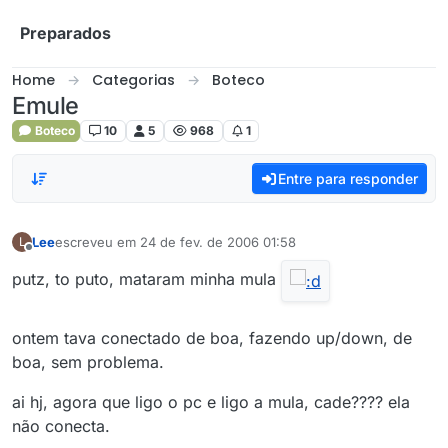
Skip to content
Preparados
Home
Categorias
Boteco
Emule
Boteco
10
5
968
1
Entre para responder
Lee
escreveu em
24 de fev. de 2006 01:58
L
última edição por
Offline
putz, to puto, mataram minha mula
ontem tava conectado de boa, fazendo up/down, de
boa, sem problema.
ai hj, agora que ligo o pc e ligo a mula, cade???? ela
não conecta.