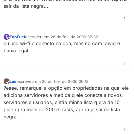
sair da lista negra...
TopFuel
escreveu em
26 de fev. de 2006 02:32
T
última edição por
Offline
eu uso wi-fi e conecto na boa, mesmo com lowid e
baixa legal.
Lee
escreveu em
26 de fev. de 2006 06:18
L
última edição por
Offline
?eeee, remarquei a opção em propriedades na qual ele
adiciona servidores a medida q ele conecta a novos
servidores e usuarios, então minha lista q era de 10
pulou pra mais de 200 rsrsrsrs, agora ja sai da lista
negra.