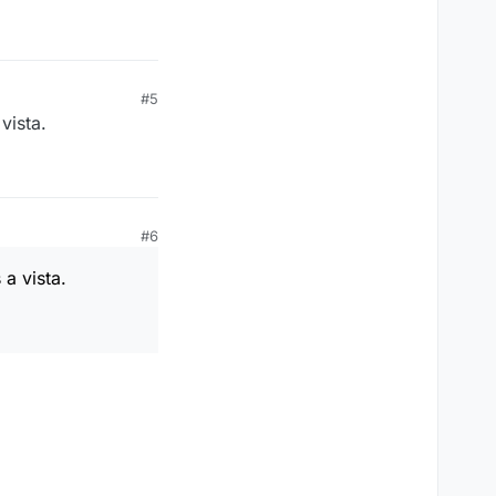
#5
vista.
#6
a vista.