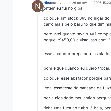
Niex
escreveu em
26 de fev. de 2006 15:20
N
última edição por
ontem eu fui no giba.
Offline
coloquei um stock 365 no lugar do 
carro mais pelo barulho que diminui
perguntei quanto tava o 4x1 comple
paguei r$450,00 a vista isso com 2
esse abafador preparado instalado
bom é que quando eu quero trocar, 
coloquei esse abafador porque para
legal esse teste da bancada de flux
por curiosidade meu amigo pergunto
tinha uma fuca ap turbo lá bala, pe