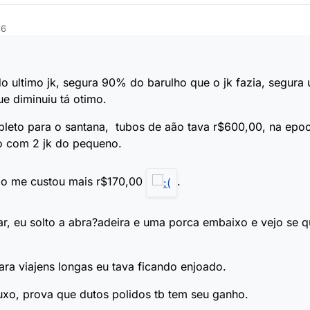
36
o ultimo jk, segura 90% do barulho que o jk fazia, segur
ue diminuiu tá otimo.
leto para o santana, tubos de aão tava r$600,00, na epoc
so com 2 jk do pequeno.
do me custou mais r$170,00
.
r, eu solto a abra?adeira e uma porca embaixo e vejo se 
ra viajens longas eu tava ficando enjoado.
luxo, prova que dutos polidos tb tem seu ganho.