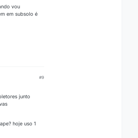
uando vou
gem em subsolo é
#9
letores junto
vas
ape? hoje uso 1