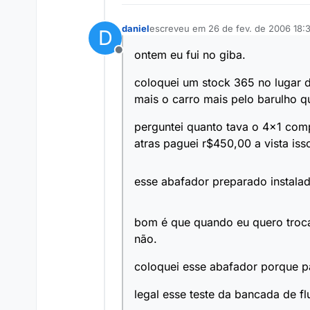
daniel
escreveu em
26 de fev. de 2006 18:
D
última edição por
ontem eu fui no giba.
Offline
coloquei um stock 365 no lugar d
mais o carro mais pelo barulho q
perguntei quanto tava o 4x1 comp
atras paguei r$450,00 a vista is
esse abafador preparado instala
bom é que quando eu quero troca
não.
coloquei esse abafador porque pa
legal esse teste da bancada de f