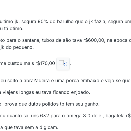
ultimo jk, segura 90% do barulho que o jk fazia, segura u
u tá otimo.
to para o santana, tubos de aão tava r$600,00, na epoca qu
 jk do pequeno.
 me custou mais r$170,00
.
eu solto a abra?adeira e uma porca embaixo e vejo se que
 viajens longas eu tava ficando enjoado.
o, prova que dutos polidos tb tem seu ganho.
u quanto sai uns 6x2 para o omega 3.0 dele , bagatela r$
na que tava sem a digicam.