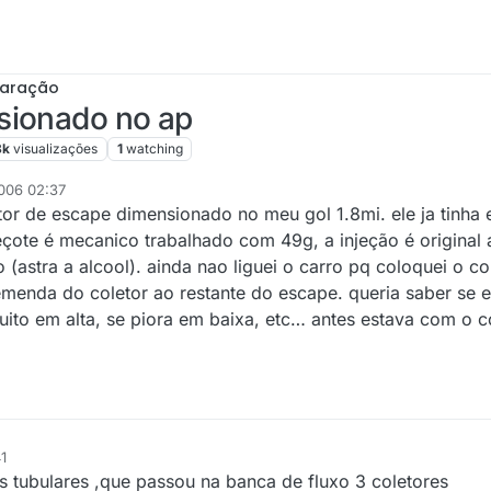
paração
sionado no ap
8k
visualizações
1
watching
2006 02:37
tor de escape dimensionado no meu gol 1.8mi. ele ja tinha 
çote é mecanico trabalhado com 49g, a injeção é original 
(astra a alcool). ainda nao liguei o carro pq coloquei o co
 emenda do coletor ao restante do escape. queria saber se 
uito em alta, se piora em baixa, etc… antes estava com o co
1
s tubulares ,que passou na banca de fluxo 3 coletores