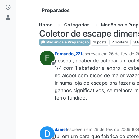
Skip to content
Preparados
Home
Categorias
Mecânica e Pre
Coletor de escape dimen
Mecânica e Preparação
11
posts
7
posters
3.
Fernando_221
escreveu em
26 de fev. de 
F
última edição por
pessoal, acabei de colocar um cole
Offline
1/4 com 1 abafador silenpro, o cabe
no alcool com bicos de maior vazão 
ir numa loja de escape pra fazer a
ganhos significativos, se melhora m
ferro fundido.
daniel
escreveu em
26 de fev. de 2006 10:4
D
última edição por
fui em um cara que fabrica coletore