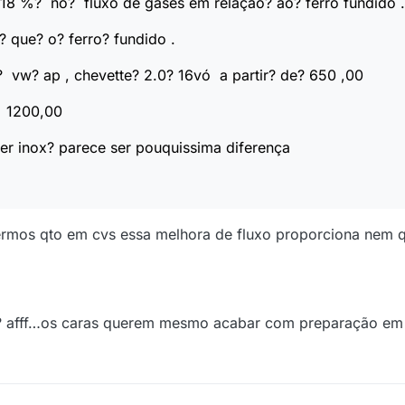
8 %? no? fluxo de gases em relação? ao? ferro fundido .
 que? o? ferro? fundido .
 vw? ap , chevette? 2.0? 16vó a partir? de? 650 ,00
? 1200,00
ser inox? parece ser pouquissima diferença
sabermos qto em cvs essa melhora de fluxo proporciona nem
x? afff…os caras querem mesmo acabar com preparação em