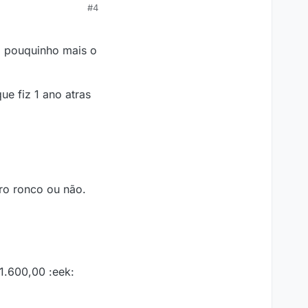
#4
m pouquinho mais o
e fiz 1 ano atras
ro ronco ou não.
1.600,00 :eek: