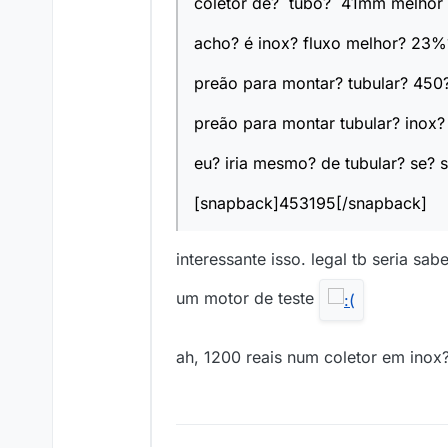
coletor de? tubo? 41mm melhor 1
acho? é inox? fluxo melhor? 23%?
preão para montar? tubular? 450?
preão para montar tubular? inox
eu? iria mesmo? de tubular? se? 
[snapback]453195[/snapback]
interessante isso. legal tb seria 
um motor de teste
ah, 1200 reais num coletor em ino