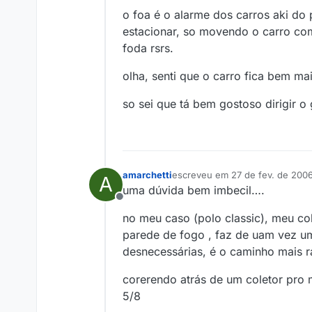
o foa é o alarme dos carros aki d
estacionar, so movendo o carro co
foda rsrs.
olha, senti que o carro fica bem ma
so sei que tá bem gostoso dirigir o 
amarchetti
escreveu em
27 de fev. de 200
A
última edição por
uma dúvida bem imbecil….
Offline
no meu caso (polo classic), meu col
parede de fogo , faz de uam vez um
desnecessárias, é o caminho mais ra
corerendo atrás de um coletor pro 
5/8