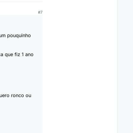
#7
a um pouquinho
a que fiz 1 ano
quero ronco ou