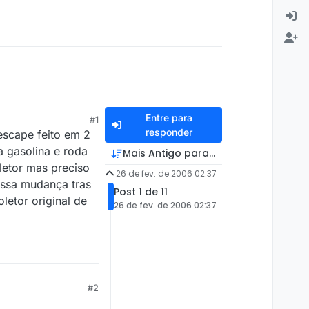
Entre para
#1
responder
escape feito em 2
a gasolina e roda
Mais Antigo para Mais Recente
letor mas preciso
26 de fev. de 2006 02:37
essa mudança tras
Post 1 de 11
letor original de
26 de fev. de 2006 02:37
#2