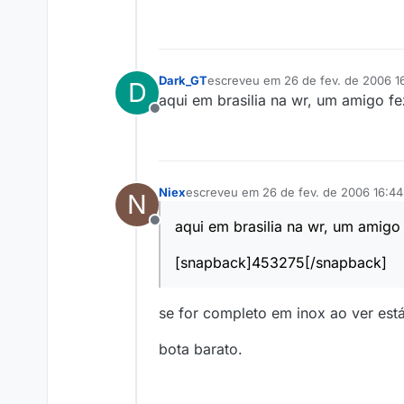
Dark_GT
escreveu em
26 de fev. de 2006 1
D
última edição por
aqui em brasilia na wr, um amigo fe
Offline
Niex
escreveu em
26 de fev. de 2006 16:44
N
última edição por
aqui em brasilia na wr, um amigo 
Offline
[snapback]453275[/snapback]
se for completo em inox ao ver est
bota barato.