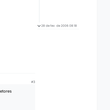
28 de fev. de 2006 08:18
#3
etores