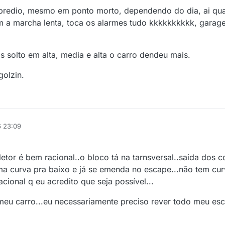
o predio, mesmo em ponto morto, dependendo do dia, ai q
m a marcha lenta, toca os alarmes tudo kkkkkkkkkk, gara
is solto em alta, media e alta o carro dendeu mais.
golzin.
6 23:09
etor é bem racional..o bloco tá na tarnsversal..saida dos co
a curva pra baixo e já se emenda no escape...não tem cur
cional q eu acredito que seja possível...
meu carro...eu necessariamente preciso rever todo meu esc