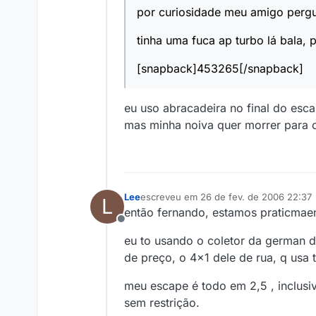
por curiosidade meu amigo pergu
tinha uma fuca ap turbo lá bala,
[snapback]453265[/snapback]
eu uso abracadeira no final do esca
mas minha noiva quer morrer para c
Lee
escreveu em
26 de fev. de 2006 22:37
L
última edição por
então fernando, estamos praticmae
Offline
eu to usando o coletor da german d
de preço, o 4x1 dele de rua, q usa 
meu escape é todo em 2,5 , inclusiv
sem restrição.