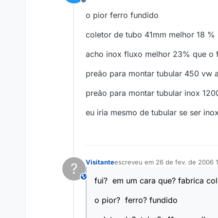
Offline
o pior ferro fundido
coletor de tubo 41mm melhor 18 % n
acho inox fluxo melhor 23% que o f
preão para montar tubular 450 vw ap
preão para montar tubular inox 120
eu iria mesmo de tubular se ser ino
Visitante
escreveu em
26 de fev. de 2006 
?
última edição por
This user is from outside of this forum
fui? em um cara que? fabrica col
o pior? ferro? fundido