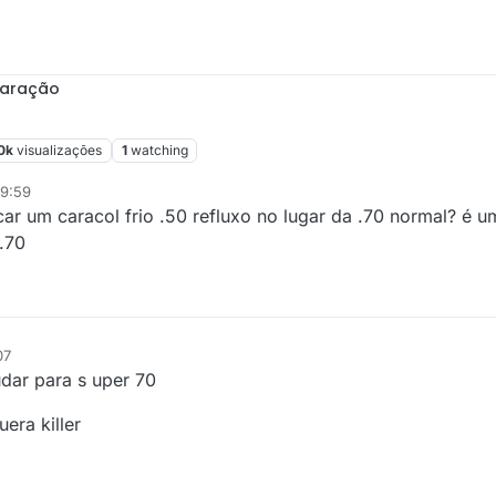
paração
0k
visualizações
1
watching
19:59
car um caracol frio .50 refluxo no lugar da .70 normal? é 
.70
07
udar para s uper 70
era killer