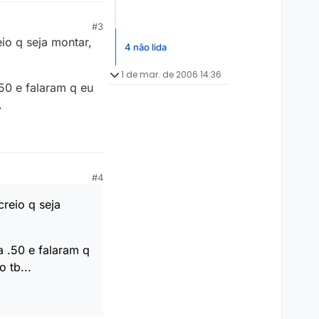
#3
io q seja montar,
4 não lida
1 de mar. de 2006 14:36
50 e falaram q eu
.
#4
creio q seja
a .50 e falaram q
 tb...