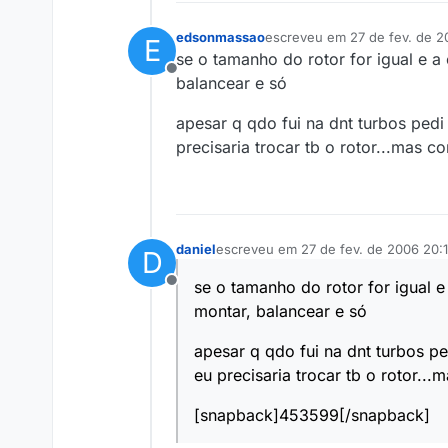
edsonmassao
escreveu em
27 de fev. de 
E
última edição por
se o tamanho do rotor for igual e a
Offline
balancear e só
apesar q qdo fui na dnt turbos pedi
precisaria trocar tb o rotor...mas 
daniel
escreveu em
27 de fev. de 2006 20:1
D
última edição por
se o tamanho do rotor for igual e
Offline
montar, balancear e só
apesar q qdo fui na dnt turbos p
eu precisaria trocar tb o rotor..
[snapback]453599[/snapback]