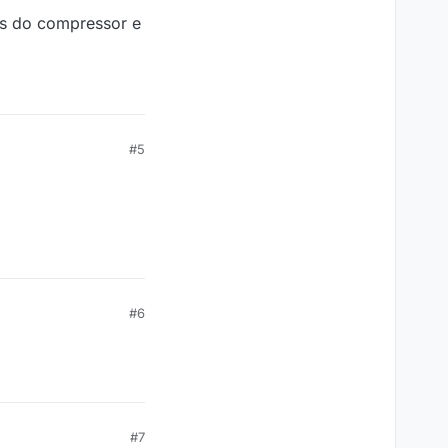
sos do compressor e
#5
#6
#7