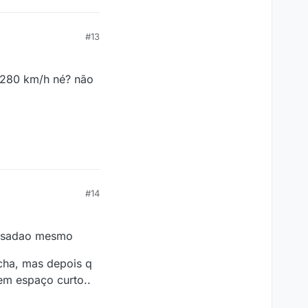
#13
a 280 km/h né? não
#14
 pesadao mesmo
ucha, mas depois q
 em espaço curto..