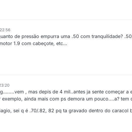
 22:56
uanto de pressão empurra uma .50 com tranquilidade? .50/
motor 1.9 com cabeçote, etc…
23:20
.....vem , mas depis de 4 mil..antes ja sente começar a 
or exemplo, ainda mais com ps demora um pouco....a? tem 
agio, sei q é .70/.82, 82 pq ta gravado dentro do caracol