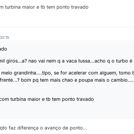
m turbina maior e tb tem ponto travado
00:15
ado
mil giros…a? nao vai nem q a vaca tussa...acho q o turbo
a meio grandinha....tipo, se for acelerar com alguem, tomo
a frente...? bom pq tem mais chao e poupa mais o cambio...
com turbina maior e tb tem ponto travado
o qto faz diferença o avanço de ponto…