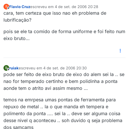
Flavio Cruz
escreveu em
4 de set. de 2006 20:28
F
última edição por
Offline
cara, tem certeza que isso nao eh problema de
lubrificação?
pois se ele ta comido de forma uniforme e foi feito num
eixo bruto…
ruiak
escreveu em
4 de set. de 2006 20:30
R
última edição por
Offline
pode ser feito de eixo bruto de eixo do alem sei la .. se
nao for temperado certinho e bem polidinha a ponta
aonde tem o atrito avi assim mesmo …
temos na emrpesa umas pontas de ferramenta para
repuxo de metal .. la o que manda eh tempera e
polimento da ponta .... sei la .. deve ser alguma coisa
desse nivel q aconteceu .. soh duvido q seja problema
dos samcams