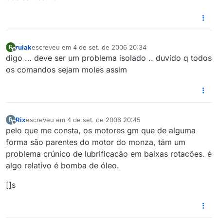
ruiak
escreveu em
4 de set. de 2006 20:34
R
última edição por
Offline
digo … deve ser um problema isolado .. duvido q todos
os comandos sejam moles assim
Rix
escreveu em
4 de set. de 2006 20:45
R
última edição por
Offline
pelo que me consta, os motores gm que de alguma
forma são parentes do motor do monza, tám um
problema crúnico de lubrificacão em baixas rotacões. é
algo relativo é bomba de óleo.
[]s