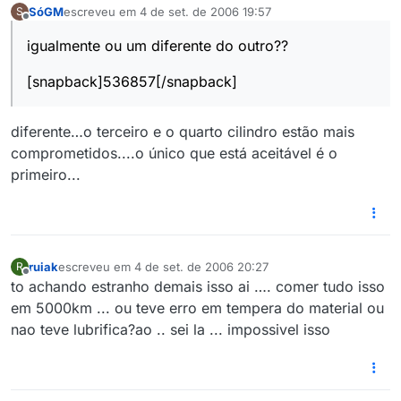
SóGM
escreveu em
4 de set. de 2006 19:57
S
última edição por
Offline
igualmente ou um diferente do outro??
[snapback]536857[/snapback]
diferente…o terceiro e o quarto cilindro estão mais
comprometidos....o único que está aceitável é o
primeiro...
ruiak
escreveu em
4 de set. de 2006 20:27
R
última edição por
Offline
to achando estranho demais isso ai …. comer tudo isso
em 5000km ... ou teve erro em tempera do material ou
nao teve lubrifica?ao .. sei la ... impossivel isso