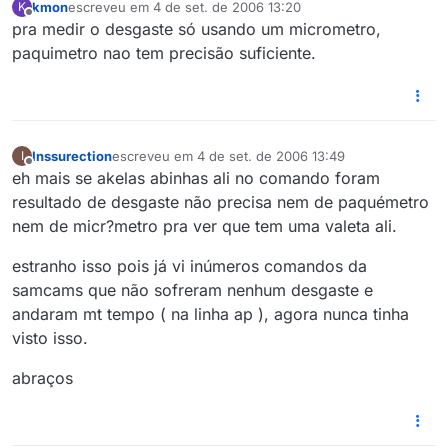
kmon
escreveu em
4 de set. de 2006 13:20
K
última edição por
Offline
pra medir o desgaste só usando um micrometro,
paquimetro nao tem precisão suficiente.
Inssurection
escreveu em
4 de set. de 2006 13:49
I
última edição por
Offline
eh mais se akelas abinhas ali no comando foram
resultado de desgaste não precisa nem de paquémetro
nem de micr?metro pra ver que tem uma valeta ali.
estranho isso pois já vi inúmeros comandos da
samcams que não sofreram nenhum desgaste e
andaram mt tempo ( na linha ap ), agora nunca tinha
visto isso.
abraços