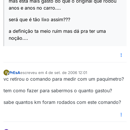
mas está mais gasto do que o original que rodou
anos e anos no carro....
será que é tão lixo assim???
a definição ta meio ruim mas dá pra ter uma
noção....
PrEsA
escreveu em
4 de set. de 2006 12:01
P
última edição por
Offline
vc retirou o comando para medir com um paquimetro?
tem como fazer para sabermos o quanto gastou?
sabe quantos km foram rodados com este comando?