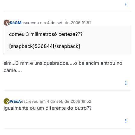
SóGM
escreveu em
4 de set. de 2006 19:51
S
última edição por
Offline
comeu 3 milimetrosó certeza???
[snapback]536844[/snapback]
sim…3 mm e uns quebrados....o balancim entrou no
came....
PrEsA
escreveu em
4 de set. de 2006 19:52
P
última edição por
Offline
igualmente ou um diferente do outro??