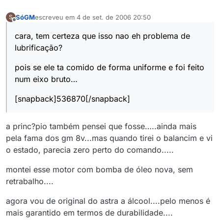
SóGM
escreveu em
4 de set. de 2006 20:50
S
última edição por
Offline
cara, tem certeza que isso nao eh problema de
lubrificação?
pois se ele ta comido de forma uniforme e foi feito
num eixo bruto…
[snapback]536870[/snapback]
a princ?pio também pensei que fosse…..ainda mais
pela fama dos gm 8v...mas quando tirei o balancim e vi
o estado, parecia zero perto do comando.....
montei esse motor com bomba de óleo nova, sem
retrabalho....
agora vou de original do astra a álcool....pelo menos é
mais garantido em termos de durabilidade....