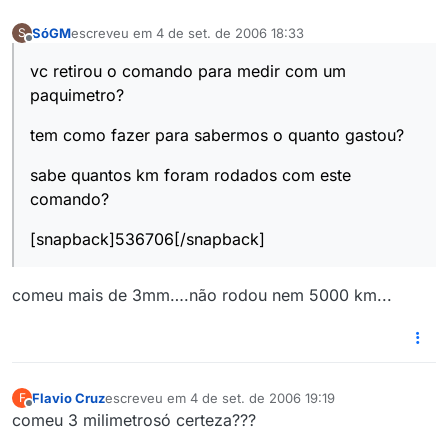
SóGM
escreveu em
4 de set. de 2006 18:33
S
última edição por
Offline
vc retirou o comando para medir com um
paquimetro?
tem como fazer para sabermos o quanto gastou?
sabe quantos km foram rodados com este
comando?
[snapback]536706[/snapback]
comeu mais de 3mm….não rodou nem 5000 km...
Flavio Cruz
escreveu em
4 de set. de 2006 19:19
F
última edição por
Offline
comeu 3 milimetrosó certeza???