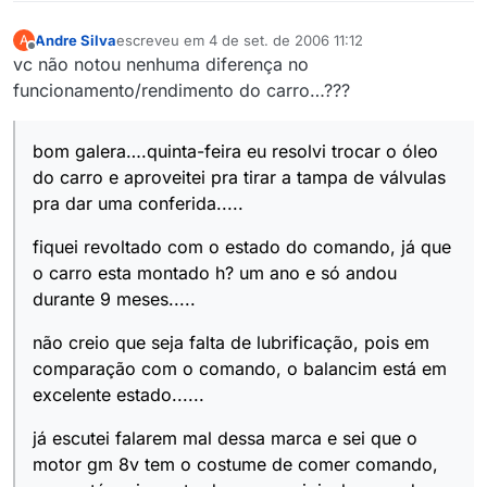
Andre Silva
escreveu em
4 de set. de 2006 11:12
A
última edição por
Offline
vc não notou nenhuma diferença no
funcionamento/rendimento do carro…???
bom galera….quinta-feira eu resolvi trocar o óleo
do carro e aproveitei pra tirar a tampa de válvulas
pra dar uma conferida.....
fiquei revoltado com o estado do comando, já que
o carro esta montado h? um ano e só andou
durante 9 meses.....
não creio que seja falta de lubrificação, pois em
comparação com o comando, o balancim está em
excelente estado......
já escutei falarem mal dessa marca e sei que o
motor gm 8v tem o costume de comer comando,