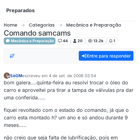
Skip to content
Preparados
Home
Categorias
Mecânica e Preparação
Comando samcams
Mecânica e Preparação
44
20
13.2k
1
Entre para responder
SóGM
escreveu em
4 de set. de 2006 03:54
S
última edição por
Offline
bom galera….quinta-feira eu resolvi trocar o óleo do
carro e aproveitei pra tirar a tampa de válvulas pra dar
uma conferida.....
fiquei revoltado com o estado do comando, já que o
carro esta montado h? um ano e só andou durante 9
meses.....
não creio que seja falta de lubrificação, pois em