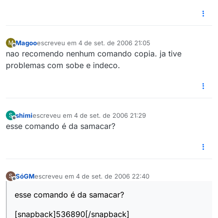
Magoo
escreveu em
4 de set. de 2006 21:05
M
última edição por
Offline
nao recomendo nenhum comando copia. ja tive
problemas com sobe e indeco.
shimi
escreveu em
4 de set. de 2006 21:29
S
última edição por
Offline
esse comando é da samacar?
SóGM
escreveu em
4 de set. de 2006 22:40
S
última edição por
Offline
esse comando é da samacar?
[snapback]536890[/snapback]