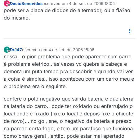
DecioBenevides
escreveu em
4 de set. de 2006 18:04
D
última edição por
Offline
pode ser a placa de diodos do alternador, ou a fia?ao
do mesmo.
Dr.147
escreveu em
4 de set. de 2006 18:06
D
última edição por
Offline
nossa.. o pior problema que pode aparecer num carro
é problema eletrico.. as vezes vc quebra a cabeça e
demora um puta tempo pra descobrir e quando vai ver
a coisa é simples.. isso aconteceu com um carro meu e
o problema era o seguinte:
confere o polo negativo que sai da bateria e que aterra
na lataria do carro.. pode ter oxidado ou enferrujado o
local onde é fixado (lixe o local e depois fixe o chicote
de novo)… no gol, sne, o negativo da bateria é presso
na parede corta fogo, e tem um parafuso que funciona
como chave geral . então, pode estar mal apertado