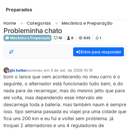
Skip to content
Preparados
Home
Categorias
Mecânica e Preparação
Probleminha chato
Mecânica e Preparação
10
8
835
1
Entre para responder
gts turbo
escreveu em
4 de set. de 2006 10:19
G
última edição por
Offline
bom o lance que vem acontecendo no meu carro é o
seguinte, o alternador está funcionado tudo bem, e do
nada para de recarregar, mas do mesmo jeito que para
ele volta, mas dependendo esse intervalo ele
descarrega toda a bateria. mas também naum é sempre
isso. tipo semana passada eu viajei pra uma cidade que
fica uns 200 km e eu fui e voltei sem problema. já
troquei 2 alternadores e uns 4 reguladores de