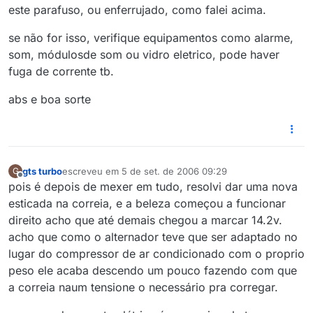
este parafuso, ou enferrujado, como falei acima.
se não for isso, verifique equipamentos como alarme,
som, módulosde som ou vidro eletrico, pode haver
fuga de corrente tb.
abs e boa sorte
gts turbo
escreveu em
5 de set. de 2006 09:29
G
última edição por
Offline
pois é depois de mexer em tudo, resolvi dar uma nova
esticada na correia, e a beleza começou a funcionar
direito acho que até demais chegou a marcar 14.2v.
acho que como o alternador teve que ser adaptado no
lugar do compressor de ar condicionado com o proprio
peso ele acaba descendo um pouco fazendo com que
a correia naum tensione o necessário pra corregar.