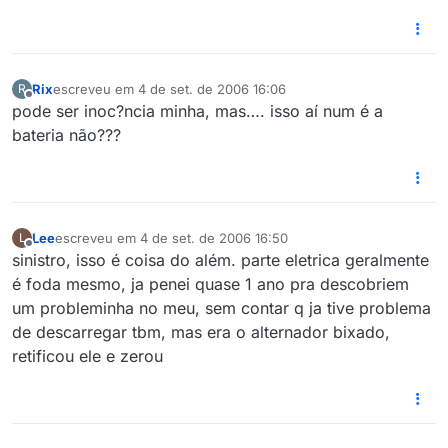
Rix
escreveu em
4 de set. de 2006 16:06
R
última edição por
Offline
pode ser inoc?ncia minha, mas…. isso aí num é a
bateria não???
Lee
escreveu em
4 de set. de 2006 16:50
L
última edição por
Offline
sinistro, isso é coisa do além. parte eletrica geralmente
é foda mesmo, ja penei quase 1 ano pra descobriem
um probleminha no meu, sem contar q ja tive problema
de descarregar tbm, mas era o alternador bixado,
retificou ele e zerou