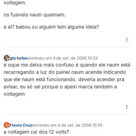
voltagem.
os fusiveis naum queimam.
e aí? babou ou alguém tem alguma ideia?
gts turbo
escreveu em
4 de set. de 2006 10:23
G
última edição por
Offline
e oque me deixa mais confuso é quando ele naum está
recarregando a luz do painel naum acende indicando
que ele naum está funcionando. deveria acender pra
avisar, eu só sei porque o apexi marca também a
voltagem
Flavio Cruz
escreveu em
4 de set. de 2006 15:55
F
última edição por
Offline
a voltagem cai dos 12 volts?