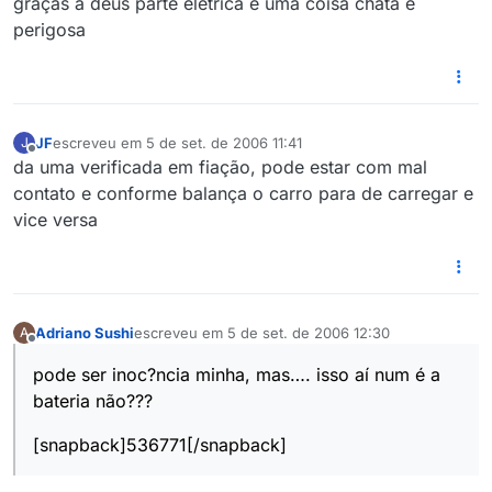
graças a deus parte elétrica é uma coisa chata e
perigosa
JF
escreveu em
5 de set. de 2006 11:41
J
última edição por
Offline
da uma verificada em fiação, pode estar com mal
contato e conforme balança o carro para de carregar e
vice versa
Adriano Sushi
escreveu em
5 de set. de 2006 12:30
A
última edição por
Offline
pode ser inoc?ncia minha, mas…. isso aí num é a
bateria não???
[snapback]536771[/snapback]