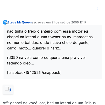
Steve McQueen
escreveu em
21 de set. de 2006 17:17
S
última edição por
Offline
nao tinha o freio dianteiro com essa motor eu
chapei na lateral duma towner na av. maracatins,
no murilo batidas, onde ficava cheio de gente,
carro, moto… quebrei o nariz...
rd350 na veia como eu queria uma pra viver
fedendo oleo...
[snapback]542521[/snapback]
off: ganhei de você lost, bati na lateral de um ?nibus