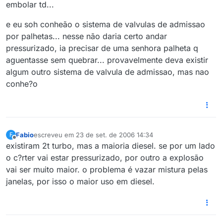
embolar td...
e eu soh conheão o sistema de valvulas de admissao
por palhetas... nesse não daria certo andar
pressurizado, ia precisar de uma senhora palheta q
aguentasse sem quebrar... provavelmente deva existir
algum outro sistema de valvula de admissao, mas nao
conhe?o
Fabio
escreveu em
23 de set. de 2006 14:34
F
última edição por
Offline
existiram 2t turbo, mas a maioria diesel. se por um lado
o c?rter vai estar pressurizado, por outro a explosão
vai ser muito maior. o problema é vazar mistura pelas
janelas, por isso o maior uso em diesel.