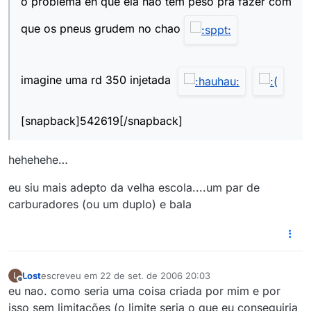
o problema eh que ela nao tem peso pra fazer com
que os pneus grudem no chao
imagine uma rd 350 injetada
[snapback]542619[/snapback]
hehehehe…
eu siu mais adepto da velha escola....um par de
carburadores (ou um duplo) e bala
Lost
escreveu em
22 de set. de 2006 20:03
L
última edição por
Offline
eu nao. como seria uma coisa criada por mim e por
isso sem limitações (o limite seria o que eu conseguiria