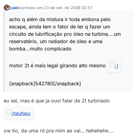
Lost
escreveu em
23 de set. de 2006 02:57
L
última edição por
Offline
acho q além da mistura ir toda embora pelo
escape, ainda tem o fator de ter q fazer um
circuito de lubrificação pro óleo na turbina….um
reservatério, um radiador de óleo e uma
bomba...muito complicado
motor 2t é mais legal girando alto mesmo
[snapback]542780[/snapback]
eu sei, mas é que ja ouvi falar de 2t turbinado
ow tio, da uma rd pra mim ae vai… hehehehe....