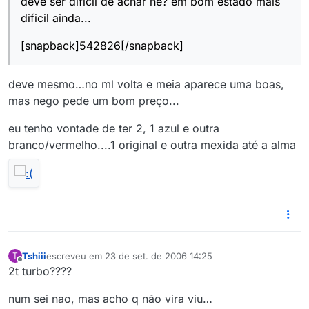
deve ser dificil de achar né? em bom estado mais
dificil ainda...
[snapback]542826[/snapback]
deve mesmo…no ml volta e meia aparece uma boas,
mas nego pede um bom preço...
eu tenho vontade de ter 2, 1 azul e outra
branco/vermelho....1 original e outra mexida até a alma
Tshiii
escreveu em
23 de set. de 2006 14:25
T
última edição por
Offline
2t turbo????
num sei nao, mas acho q não vira viu…