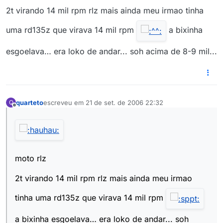
2t virando 14 mil rpm rlz mais ainda meu irmao tinha
uma rd135z que virava 14 mil rpm
a bixinha
esgoelava… era loko de andar... soh acima de 8-9 mil...
quarteto
escreveu em
21 de set. de 2006 22:32
Q
última edição por
Offline
moto rlz
2t virando 14 mil rpm rlz mais ainda meu irmao
tinha uma rd135z que virava 14 mil rpm
a bixinha esgoelava… era loko de andar... soh