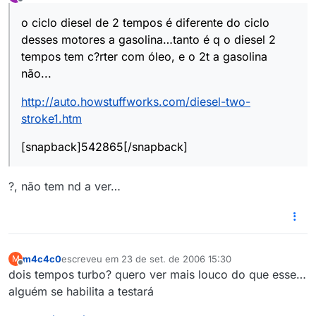
última edição por
Offline
o ciclo diesel de 2 tempos é diferente do ciclo
desses motores a gasolina…tanto é q o diesel 2
tempos tem c?rter com óleo, e o 2t a gasolina
não...
http://auto.howstuffworks.com/diesel-two-
stroke1.htm
[snapback]542865[/snapback]
?, não tem nd a ver…
m4c4c0
escreveu em
23 de set. de 2006 15:30
M
última edição por
Offline
dois tempos turbo? quero ver mais louco do que esse…
alguém se habilita a testará