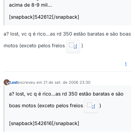
acima de 8-9 mil...
[snapback]542612[/snapback]
a? lost, vc q é rico…as rd 350 estão baratas e são boas
motos (exceto pelos freios
)
Lost
escreveu em
21 de set. de 2006 23:30
L
última edição por
Offline
a? lost, vc q é rico…as rd 350 estão baratas e são
boas motos (exceto pelos freios
)
[snapback]542616[/snapback]