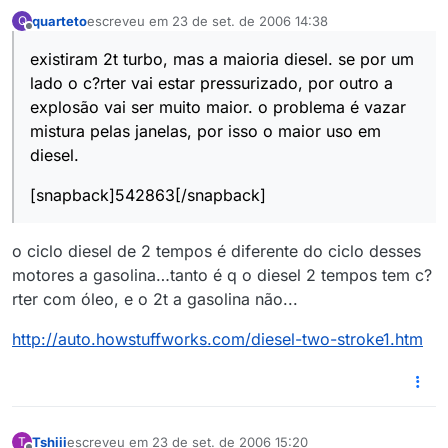
quarteto
escreveu em
23 de set. de 2006 14:38
Q
última edição por
Offline
existiram 2t turbo, mas a maioria diesel. se por um
lado o c?rter vai estar pressurizado, por outro a
explosão vai ser muito maior. o problema é vazar
mistura pelas janelas, por isso o maior uso em
diesel.
[snapback]542863[/snapback]
o ciclo diesel de 2 tempos é diferente do ciclo desses
motores a gasolina…tanto é q o diesel 2 tempos tem c?
rter com óleo, e o 2t a gasolina não...
http://auto.howstuffworks.com/diesel-two-stroke1.htm
Tshiii
escreveu em
23 de set. de 2006 15:20
T