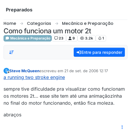
Skip to content
Preparados
Home
Categorias
Mecânica e Preparação
Como funciona um motor 2t
Mecânica e Preparação
23
9
3.2k
1
Entre para responder
Steve McQueen
escreveu em
21 de set. de 2006 12:17
S
última edição por
Offline
a running two stroke engine
sempre tive dificuldade pra visualizar como funcionam
os motores 2t… esse site tem até uma animaçãozinha
no final do motor funcionando, então fica moleza.
abraços