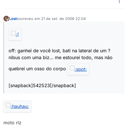
Lost
escreveu em
21 de set. de 2006 22:04
L
última edição por
Offline
off: ganhei de você lost, bati na lateral de um ?
nibus com uma biz… me estourei todo, mas não
quebrei um osso do corpo
[snapback]542523[/snapback]
moto rlz