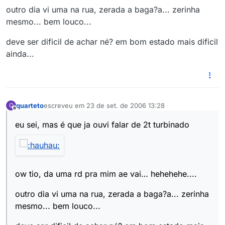
outro dia vi uma na rua, zerada a baga?a... zerinha
mesmo... bem louco...
deve ser dificil de achar né? em bom estado mais dificil
ainda...
quarteto
escreveu em
23 de set. de 2006 13:28
Q
última edição por
Offline
eu sei, mas é que ja ouvi falar de 2t turbinado
ow tio, da uma rd pra mim ae vai… hehehehe....
outro dia vi uma na rua, zerada a baga?a... zerinha
mesmo... bem louco...