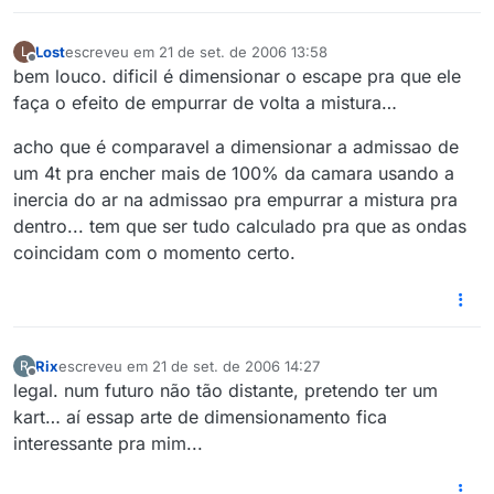
Lost
escreveu em
21 de set. de 2006 13:58
L
última edição por
Offline
bem louco. dificil é dimensionar o escape pra que ele
faça o efeito de empurrar de volta a mistura…
acho que é comparavel a dimensionar a admissao de
um 4t pra encher mais de 100% da camara usando a
inercia do ar na admissao pra empurrar a mistura pra
dentro... tem que ser tudo calculado pra que as ondas
coincidam com o momento certo.
Rix
escreveu em
21 de set. de 2006 14:27
R
última edição por
Offline
legal. num futuro não tão distante, pretendo ter um
kart… aí essap arte de dimensionamento fica
interessante pra mim...