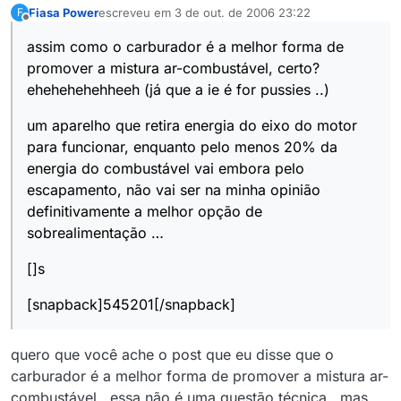
Fiasa Power
escreveu em
3 de out. de 2006 23:22
F
última edição por
Offline
assim como o carburador é a melhor forma de
promover a mistura ar-combustável, certo?
ehehehehehheeh (já que a ie é for pussies ..)
um aparelho que retira energia do eixo do motor
para funcionar, enquanto pelo menos 20% da
energia do combustável vai embora pelo
escapamento, não vai ser na minha opinião
definitivamente a melhor opção de
sobrealimentação …
[]s
[snapback]545201[/snapback]
quero que você ache o post que eu disse que o
carburador é a melhor forma de promover a mistura ar-
combustável . essa não é uma questão técnica , mas