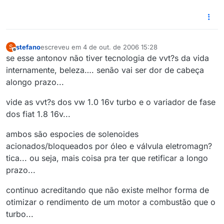
stefano
escreveu em
4 de out. de 2006 15:28
S
última edição por
Offline
se esse antonov não tiver tecnologia de vvt?s da vida
internamente, beleza…. senão vai ser dor de cabeça
alongo prazo...
vide as vvt?s dos vw 1.0 16v turbo e o variador de fase
dos fiat 1.8 16v...
ambos são espocies de solenoides
acionados/bloqueados por óleo e válvula eletromagn?
tica... ou seja, mais coisa pra ter que retificar a longo
prazo...
continuo acreditando que não existe melhor forma de
otimizar o rendimento de um motor a combustão que o
turbo...