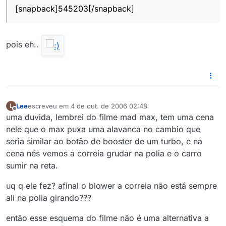
[snapback]545203[/snapback]
pois eh..
Lee
escreveu em
4 de out. de 2006 02:48
L
última edição por
Offline
uma duvida, lembrei do filme mad max, tem uma cena
nele que o max puxa uma alavanca no cambio que
seria similar ao botão de booster de um turbo, e na
cena nés vemos a correia grudar na polia e o carro
sumir na reta.
uq q ele fez? afinal o blower a correia não está sempre
ali na polia girando???
então esse esquema do filme não é uma alternativa a