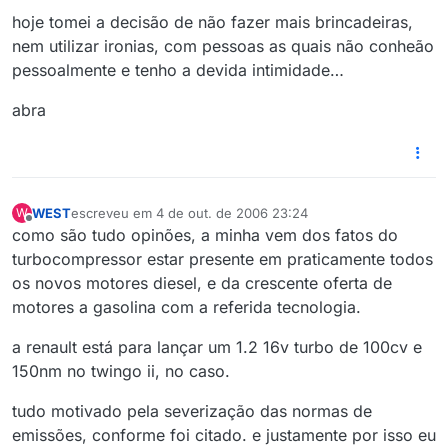
hoje tomei a decisão de não fazer mais brincadeiras,
nem utilizar ironias, com pessoas as quais não conheão
pessoalmente e tenho a devida intimidade…
abra
WEST
escreveu em
4 de out. de 2006 23:24
W
última edição por
Offline
como são tudo opinões, a minha vem dos fatos do
turbocompressor estar presente em praticamente todos
os novos motores diesel, e da crescente oferta de
motores a gasolina com a referida tecnologia.
a renault está para lançar um 1.2 16v turbo de 100cv e
150nm no twingo ii, no caso.
tudo motivado pela severização das normas de
emissões, conforme foi citado. e justamente por isso eu