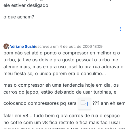
ele estiver desligado
o que acham?
Adriano Sushi
escreveu em
4 de out. de 2006 13:09
A
última edição por
Offline
bom não sei até q ponto o compressor eh melhor q o
turbo, ja tive os dois e pra gosto pessoal o turbo me
atende mais, mas eh pra uso joselito pra rua adorava o
meu fiesta sc, o unico porem era o consulmo…
mas o compressor eh uma tendencia hoje em dia, os
carros do japoo, estão deixando de usar turbinas, e
colocando compressores pq sera
??? ahn eh sem
falar em v8... tudo bem q pra carros de rua o espaço
no cofre com um v8 fica restrito e fica mais facil usar