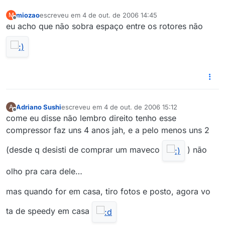
miozao
escreveu em
4 de out. de 2006 14:45
M
última edição por
Offline
eu acho que não sobra espaço entre os rotores não
Adriano Sushi
escreveu em
4 de out. de 2006 15:12
A
última edição por
Offline
come eu disse não lembro direito tenho esse
compressor faz uns 4 anos jah, e a pelo menos uns 2
(desde q desisti de comprar um maveco
) não
olho pra cara dele…
mas quando for em casa, tiro fotos e posto, agora vo
ta de speedy em casa