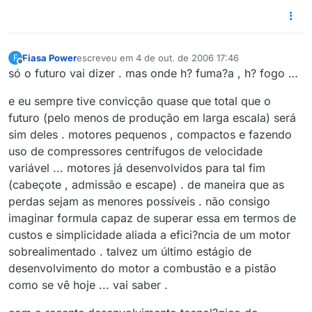
Fiasa Power
escreveu em
4 de out. de 2006 17:46
F
última edição por
Offline
só o futuro vai dizer . mas onde h? fuma?a , h? fogo …
e eu sempre tive convicção quase que total que o
futuro (pelo menos de produção em larga escala) será
sim deles . motores pequenos , compactos e fazendo
uso de compressores centrífugos de velocidade
variável ... motores já desenvolvidos para tal fim
(cabeçote , admissão e escape) . de maneira que as
perdas sejam as menores possíveis . não consigo
imaginar formula capaz de superar essa em termos de
custos e simplicidade aliada a efici?ncia de um motor
sobrealimentado . talvez um último estágio de
desenvolvimento do motor a combustão e a pistão
como se vê hoje ... vai saber .