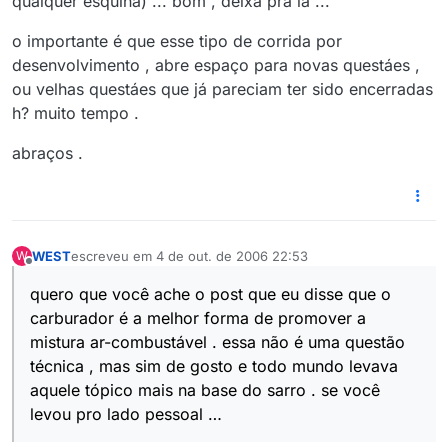
qualquer esquina) ... bom , deixa pra lá ...
o importante é que esse tipo de corrida por
desenvolvimento , abre espaço para novas questáes ,
ou velhas questáes que já pareciam ter sido encerradas
h? muito tempo .
abraços .
WEST
escreveu em
4 de out. de 2006 22:53
W
última edição por
Offline
quero que você ache o post que eu disse que o
carburador é a melhor forma de promover a
mistura ar-combustável . essa não é uma questão
técnica , mas sim de gosto e todo mundo levava
aquele tópico mais na base do sarro . se você
levou pro lado pessoal …