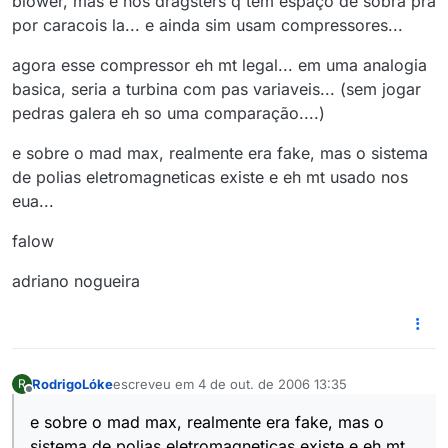
blower, mas e nos dragsters q tem espaço de sobra pra
por caracois la... e ainda sim usam compressores...
agora esse compressor eh mt legal... em uma analogia
basica, seria a turbina com pas variaveis... (sem jogar
pedras galera eh so uma comparação....)
e sobre o mad max, realmente era fake, mas o sistema
de polias eletromagneticas existe e eh mt usado nos
eua...
falow
adriano nogueira
RodrigoLóke
escreveu em
4 de out. de 2006 13:35
R
última edição por
Offline
e sobre o mad max, realmente era fake, mas o
sistema de polias eletromagneticas existe e eh mt