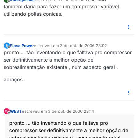
última edição por
Offline
também daria para fazer um compressor variável
utilizando polias conicas.
Fiasa Power
escreveu em
3 de out. de 2006 23:02
F
última edição por
Offline
pronto … tão inventando o que faltava pro compressor
ser definitivamente a melhor opção de
sobrealimentação existente , num aspecto geral .
abraços .
WEST
escreveu em
3 de out. de 2006 23:14
W
última edição por
Offline
pronto … tão inventando o que faltava pro
compressor ser definitivamente a melhor opção de
sobrealimentação existente , num aspecto geral .