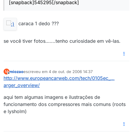
[snapback]545295[/snapback]
caraca 1 dedo ???
se você tiver fotos…....tenho curiosidade em vê-las.
miozao
escreveu em
4 de out. de 2006 14:37
M
última edição por
Offline
http://www.europeancarweb.com/tech/0105ec_…
arger_overview/
aqui tem algumas imagens e ilustrações de
funcionamento dos compressores mais comuns (roots
e lysholm)