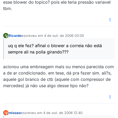
esse blower do topico? pois ele teria pressão variavel
tbm.
Ricardo
escreveu em
4 de out. de 2006 03:05
R
última edição por
Offline
uq q ele fez? afinal o blower a correia não está
sempre ali na polia girando???
acionou uma embreagem mais ou menos parecida com
a de ar condicionado. em tese, dá pra fazer sim. ali?s,
aquele gol branco de ctb (aquele com compressor de
mercedes) já não usa algo desse tipo não?
miozao
escreveu em
4 de out. de 2006 12:40
M
última edição por
Offline