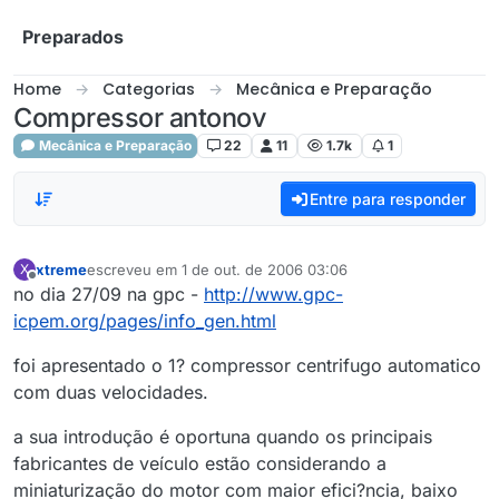
Skip to content
Preparados
Home
Categorias
Mecânica e Preparação
Compressor antonov
Mecânica e Preparação
22
11
1.7k
1
Entre para responder
xtreme
escreveu em
1 de out. de 2006 03:06
X
última edição por
Offline
no dia 27/09 na gpc -
http://www.gpc-
icpem.org/pages/info_gen.html
foi apresentado o 1? compressor centrifugo automatico
com duas velocidades.
a sua introdução é oportuna quando os principais
fabricantes de veículo estão considerando a
miniaturização do motor com maior efici?ncia, baixo