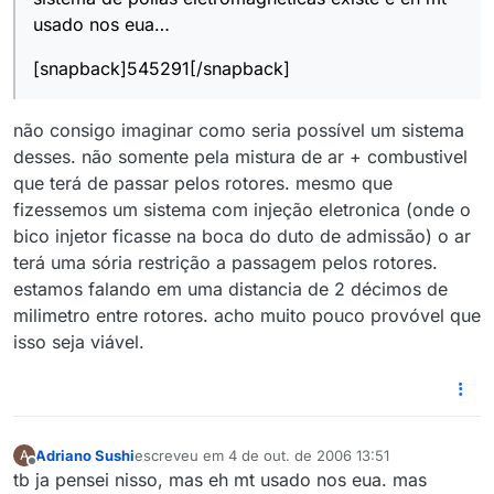
usado nos eua…
[snapback]545291[/snapback]
não consigo imaginar como seria possível um sistema
desses. não somente pela mistura de ar + combustivel
que terá de passar pelos rotores. mesmo que
fizessemos um sistema com injeção eletronica (onde o
bico injetor ficasse na boca do duto de admissão) o ar
terá uma sória restrição a passagem pelos rotores.
estamos falando em uma distancia de 2 décimos de
milimetro entre rotores. acho muito pouco provóvel que
isso seja viável.
Adriano Sushi
escreveu em
4 de out. de 2006 13:51
A
última edição por
Offline
tb ja pensei nisso, mas eh mt usado nos eua. mas