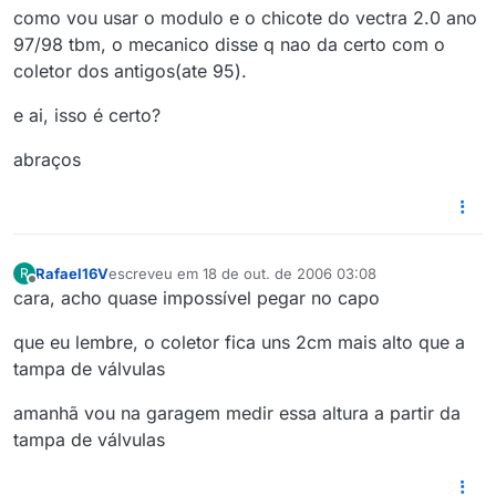
como vou usar o modulo e o chicote do vectra 2.0 ano
97/98 tbm, o mecanico disse q nao da certo com o
coletor dos antigos(ate 95).
e ai, isso é certo?
abraços
Rafael16V
escreveu em
18 de out. de 2006 03:08
R
última edição por
Offline
cara, acho quase impossível pegar no capo
que eu lembre, o coletor fica uns 2cm mais alto que a
tampa de válvulas
amanhã vou na garagem medir essa altura a partir da
tampa de válvulas