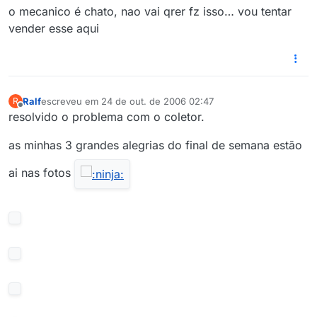
o mecanico é chato, nao vai qrer fz isso… vou tentar
vender esse aqui
Ralf
escreveu em
24 de out. de 2006 02:47
R
última edição por
Offline
resolvido o problema com o coletor.
as minhas 3 grandes alegrias do final de semana estão
ai nas fotos