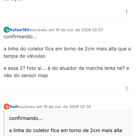
Rafael16V
escreveu em
19 de out. de 2006 02:07
R
última edição por
Offline
confirmando…
a linha do coletor fica em torno de 2cm mais alta que a
tampa de válvulas
e essa 2? foto ai... é do atuador de marcha lenta né? e
não do sensor map
Ralf
escreveu em
19 de out. de 2006 02:35
R
última edição por
Offline
confirmando…
a linha do coletor fica em torno de 2cm mais alta