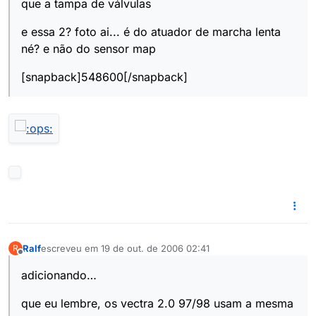
que a tampa de válvulas
e essa 2? foto ai... é do atuador de marcha lenta
né? e não do sensor map
[snapback]548600[/snapback]
Ralf
escreveu em
19 de out. de 2006 02:41
R
última edição por
Offline
adicionando…
que eu lembre, os vectra 2.0 97/98 usam a mesma