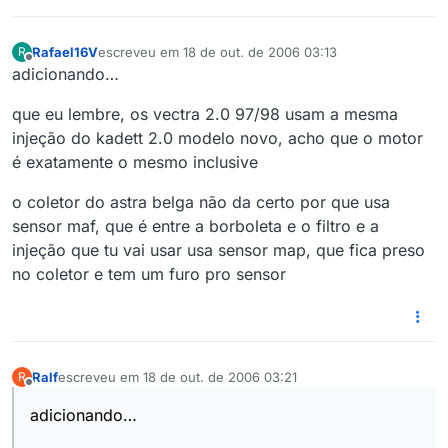
Rafael16V
escreveu em
18 de out. de 2006 03:13
R
última edição por
Offline
adicionando…
que eu lembre, os vectra 2.0 97/98 usam a mesma
injeção do kadett 2.0 modelo novo, acho que o motor
é exatamente o mesmo inclusive
o coletor do astra belga não da certo por que usa
sensor maf, que é entre a borboleta e o filtro e a
injeção que tu vai usar usa sensor map, que fica preso
no coletor e tem um furo pro sensor
Ralf
escreveu em
18 de out. de 2006 03:21
R
última edição por
Offline
adicionando…