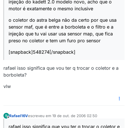
injeção do kadett 2.0 modelo novo, acho que o
motor é exatamente o mesmo inclusive
o coletor do astra belga não da certo por que usa
sensor maf, que é entre a borboleta e o filtro e a
injeção que tu vai usar usa sensor map, que fica
preso no coletor e tem um furo pro sensor
[snapback]548274[/snapback]
rafael isso significa que vou ter q trocar o coletor e a
borboleta?
vlw
Rafael16V
escreveu em
19 de out. de 2006 02:50
R
última edição por
Offline
rafael isso significa que vou ter q trocar o coletor e