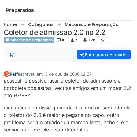
Skip to content
Preparados
Home
Categorias
Mecânica e Preparação
Coletor de admissao 2.0 no 2.2
Mecânica e Preparação
10
2
1.7k
1
Entre para responder
Ralf
escreveu em
18 de out. de 2006 02:27
R
última edição por
Offline
pessoal, é possivel usar o coletor de admissao e a
borboleta dos astras, vectras antigos em um motor 2.2
ano 97/98?
meu mecanico disse q nao da pra montar, segundo ele,
o coletor do 2.0 é maior e pegaria no capo. outro
problema seria o atuador da marcha lenta, acho q é o
sensor map, diz ele q sao diferentes.