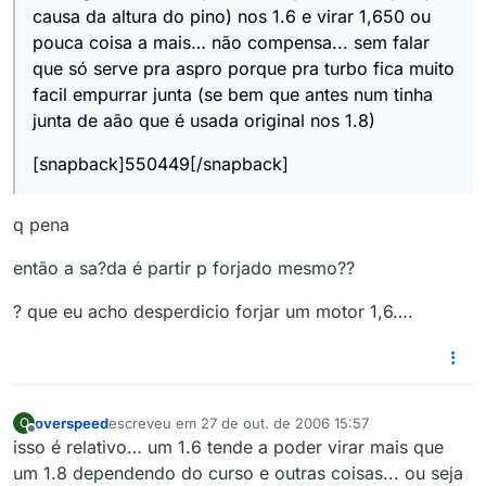
causa da altura do pino) nos 1.6 e virar 1,650 ou
pouca coisa a mais… não compensa... sem falar
que só serve pra aspro porque pra turbo fica muito
facil empurrar junta (se bem que antes num tinha
junta de aão que é usada original nos 1.8)
[snapback]550449[/snapback]
q pena
então a sa?da é partir p forjado mesmo??
? que eu acho desperdicio forjar um motor 1,6….
overspeed
escreveu em
27 de out. de 2006 15:57
O
última edição por
Offline
isso é relativo… um 1.6 tende a poder virar mais que
um 1.8 dependendo do curso e outras coisas... ou seja