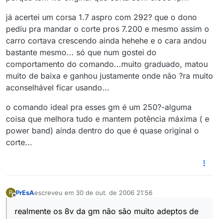
já acertei um corsa 1.7 aspro com 292? que o dono
pediu pra mandar o corte pros 7.200 e mesmo assim o
carro cortava crescendo ainda hehehe e o cara andou
bastante mesmo... só que num gostei do
comportamento do comando...muito graduado, matou
muito de baixa e ganhou justamente onde não ?ra muito
aconselhável ficar usando...
o comando ideal pra esses gm é um 250?-alguma
coisa que melhora tudo e mantem potência máxima ( e
power band) ainda dentro do que é quase original o
corte...
PrEsA
escreveu em
30 de out. de 2006 21:56
P
última edição por
Offline
realmente os 8v da gm não são muito adeptos de