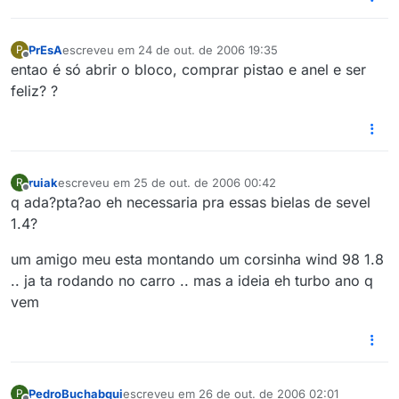
PrEsA
escreveu em
24 de out. de 2006 19:35
P
última edição por
Offline
entao é só abrir o bloco, comprar pistao e anel e ser
feliz? ?
ruiak
escreveu em
25 de out. de 2006 00:42
R
última edição por
Offline
q ada?pta?ao eh necessaria pra essas bielas de sevel
1.4?
um amigo meu esta montando um corsinha wind 98 1.8
.. ja ta rodando no carro .. mas a ideia eh turbo ano q
vem
PedroBuchabqui
escreveu em
26 de out. de 2006 02:01
P