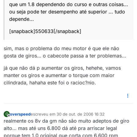
que um 1.8 dependendo do curso e outras coisas...
ou seja pode ter desempenho até superior ... tudo
depende...
[snapback]550633[/snapback]
sim, mas o problema do meu motor é que ele não
gosta de giros… o cabecote passa a ter problemas...
já que não dá p aumentar os giros, hehehe, vamos
manter os giros e aumentar o torque com maior
cilindrada, hahaha este foi o racioc?nio.
overspeed
escreveu em
30 de out. de 2006 16:32
O
última edição por
Offline
realmente os 8v da gm não são muito adeptos de giro
alto… mas até uns 6.800 dá até pra arriscar legal
porque tem 1.0 original que corta com 6.600 rpm