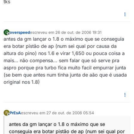
tks
overspeed
escreveu em
26 de out. de 2006 19:31
O
última edição por
Offline
antes da gm lançar o 1.8 o máximo que se conseguia
era botar pistão de ap (num sei qual por causa da
altura do pino) nos 1.6 e virar 1,650 ou pouca coisa a
mais… não compensa... sem falar que só serve pra
aspro porque pra turbo fica muito facil empurrar junta
(se bem que antes num tinha junta de aão que é usada
original nos 1.8)
PrEsA
escreveu em
27 de out. de 2006 05:54
P
última edição por
Offline
antes da gm lançar o 1.8 o máximo que se
conseguia era botar pistão de ap (num sei qual por