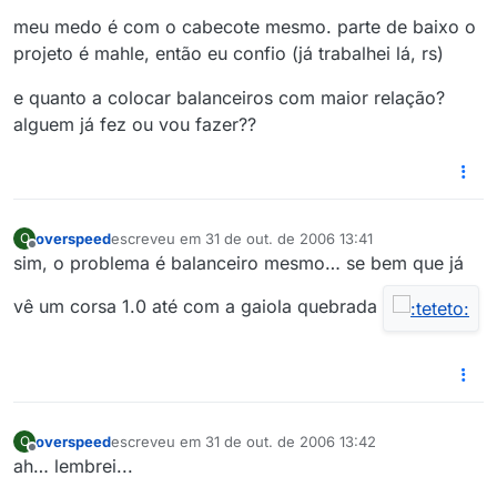
meu medo é com o cabecote mesmo. parte de baixo o
projeto é mahle, então eu confio (já trabalhei lá, rs)
e quanto a colocar balanceiros com maior relação?
alguem já fez ou vou fazer??
overspeed
escreveu em
31 de out. de 2006 13:41
O
última edição por
Offline
sim, o problema é balanceiro mesmo… se bem que já
vê um corsa 1.0 até com a gaiola quebrada
overspeed
escreveu em
31 de out. de 2006 13:42
O
última edição por
Offline
ah… lembrei...