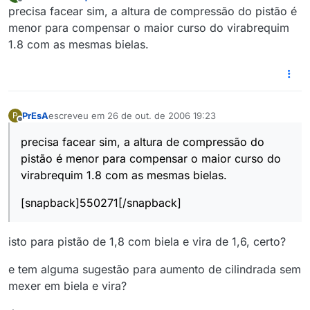
última edição por
Offline
precisa facear sim, a altura de compressão do pistão é
menor para compensar o maior curso do virabrequim
1.8 com as mesmas bielas.
PrEsA
escreveu em
26 de out. de 2006 19:23
P
última edição por
Offline
precisa facear sim, a altura de compressão do
pistão é menor para compensar o maior curso do
virabrequim 1.8 com as mesmas bielas.
[snapback]550271[/snapback]
isto para pistão de 1,8 com biela e vira de 1,6, certo?
e tem alguma sugestão para aumento de cilindrada sem
mexer em biela e vira?