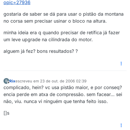
opic=27936
gostaria de saber se dá para usar o pistão da montana
no corsa sem precisar usinar o bloco na altura.
minha ideia era q quando precisar de retífica já fazer
um leve upgrade na cilindrada do motor.
alguem já fez? bons resultados? ?
Rix
escreveu em
23 de out. de 2006 02:39
R
última edição por
Offline
complicado, hein? vc usa pistão maior, e por conseq?
encia perde em atxa de compressão. sem facear… sei
não, viu. nunca vi ninguém que tenha feito isso.
[]s