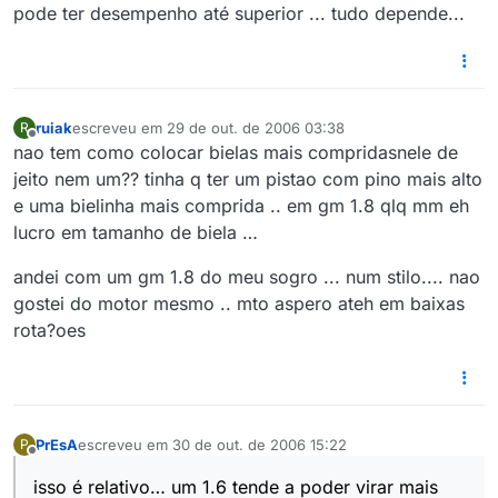
pode ter desempenho até superior ... tudo depende...
ruiak
escreveu em
29 de out. de 2006 03:38
R
última edição por
Offline
nao tem como colocar bielas mais compridasnele de
jeito nem um?? tinha q ter um pistao com pino mais alto
e uma bielinha mais comprida .. em gm 1.8 qlq mm eh
lucro em tamanho de biela …
andei com um gm 1.8 do meu sogro ... num stilo.... nao
gostei do motor mesmo .. mto aspero ateh em baixas
rota?oes
PrEsA
escreveu em
30 de out. de 2006 15:22
P
última edição por
Offline
isso é relativo… um 1.6 tende a poder virar mais