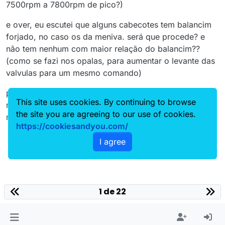
7500rpm a 7800rpm de pico?)
e over, eu escutei que alguns cabecotes tem balancim
forjado, no caso os da meniva. será que procede? e
não tem nenhum com maior relação do balancim??
(como se fazi nos opalas, para aumentar o levante das
valvulas para um mesmo comando)
ps. a fonte sobre o balancim é confiável. não foi um
This site uses cookies. By continuing to browse
muleque que nem sabe o que é uma forjaria que disse,
the site you are agreeing to our use of cookies.
mas nunca consegui confirmar a info.
https://cookiesandyou.com/
I agree
1 de 22