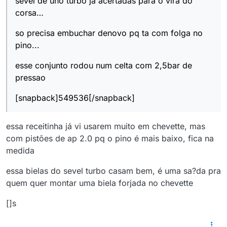
sevel de uno turbo ja acertadas para o vira do
corsa…
so precisa embuchar denovo pq ta com folga no
pino...
esse conjunto rodou num celta com 2,5bar de
pressao
[snapback]549536[/snapback]
essa receitinha já vi usarem muito em chevette, mas
com pistões de ap 2.0 pq o pino é mais baixo, fica na
medida
essa bielas do sevel turbo casam bem, é uma sa?da pra
quem quer montar uma biela forjada no chevette
[]s