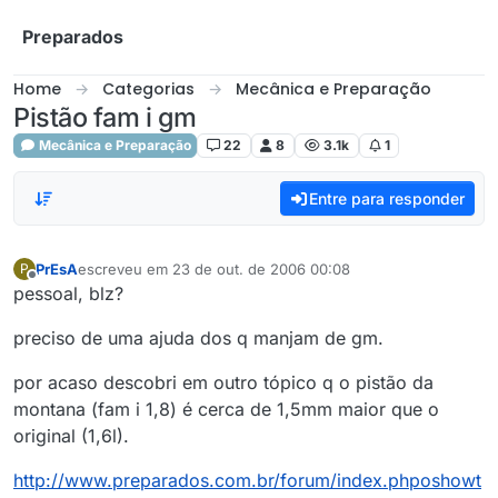
Skip to content
Preparados
Home
Categorias
Mecânica e Preparação
Pistão fam i gm
Mecânica e Preparação
22
8
3.1k
1
Entre para responder
PrEsA
escreveu em
23 de out. de 2006 00:08
P
última edição por
Offline
pessoal, blz?
preciso de uma ajuda dos q manjam de gm.
por acaso descobri em outro tópico q o pistão da
montana (fam i 1,8) é cerca de 1,5mm maior que o
original (1,6l).
http://www.preparados.com.br/forum/index.phposhowt