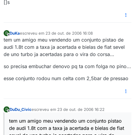
[]s
DuKa
escreveu em
23 de out. de 2006 16:08
D
última edição por
Offline
tem um amigo meu vendendo um conjunto pistao de
audi 1.8t com a taxa ja acertada e bielas de fiat sevel
de uno turbo ja acertadas para o vira do corsa…
so precisa embuchar denovo pq ta com folga no pino...
esse conjunto rodou num celta com 2,5bar de pressao
DuDu_Civic
escreveu em
23 de out. de 2006 16:22
D
última edição por
Offline
tem um amigo meu vendendo um conjunto pistao
de audi 1.8t com a taxa ja acertada e bielas de fiat