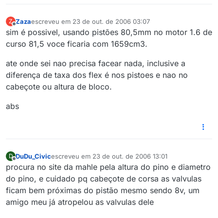
Zaza
escreveu em
23 de out. de 2006 03:07
Z
última edição por
Offline
sim é possivel, usando pistões 80,5mm no motor 1.6 de
curso 81,5 voce ficaria com 1659cm3.
ate onde sei nao precisa facear nada, inclusive a
diferença de taxa dos flex é nos pistoes e nao no
cabeçote ou altura de bloco.
abs
DuDu_Civic
escreveu em
23 de out. de 2006 13:01
D
última edição por
Offline
procura no site da mahle pela altura do pino e diametro
do pino, e cuidado pq cabeçote de corsa as valvulas
ficam bem próximas do pistão mesmo sendo 8v, um
amigo meu já atropelou as valvulas dele