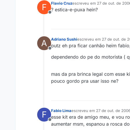
Flavio Cruz
escreveu em
27 de out. de 200
F
última edição por
? estica-e-puxa hein?
Offline
Adriano Sushi
escreveu em
27 de out. de 
A
última edição por
putz eh pra ficar canhão heim fabi
Offline
dependendo do pe do motorista ( q
mas da pra brinca legal com esse kit
pouco gordo pra usar isso ne?
Fabio Lima
escreveu em
27 de out. de 2006
F
última edição por
esse kit era de amigo meu, e vou r
Offline
aumentar msm, espanou a rosca do 