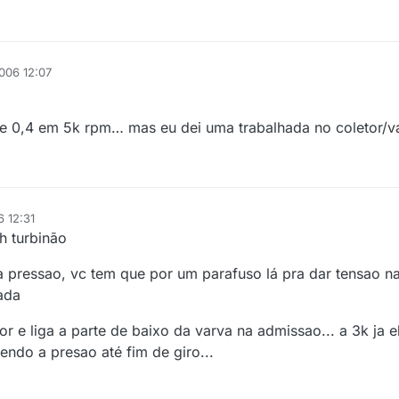
006 12:07
de 0,4 em 5k rpm… mas eu dei uma trabalhada no coletor/va
6 12:31
h turbinão
pressao, vc tem que por um parafuso lá pra dar tensao n
ada
 e liga a parte de baixo da varva na admissao... a 3k ja e
endo a presao até fim de giro...