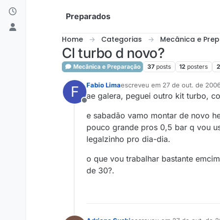
Skip to content
Preparados
Home
Categorias
Mecânica e Pre
Cl turbo d novo?
Mecânica e Preparação
37
posts
12
posters
2
Fabio Lima
escreveu em
27 de out. de 2006
F
última edição por
ae galera, peguei outro kit turbo, 
Offline
e sabadão vamo montar de novo hehe
pouco grande pros 0,5 bar q vou us
legalzinho pro dia-dia.
o que vou trabalhar bastante emcima
de 30?.