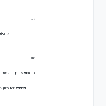
#7
lvula...
#8
a mola… pq senao a
h pra ter esses