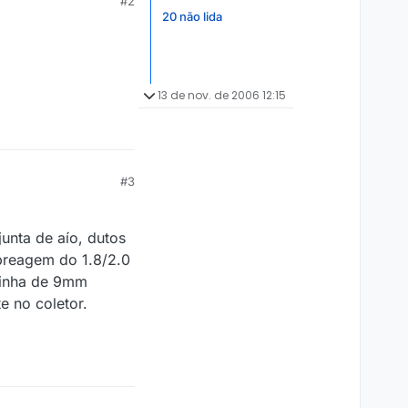
#2
20 não lida
13 de nov. de 2006 12:15
#3
unta de aío, dutos
breagem do 1.8/2.0
 linha de 9mm
 no coletor.