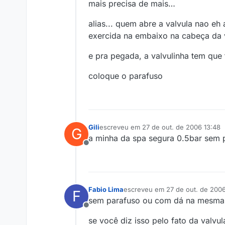
mais precisa de mais…
alias... quem abre a valvula nao eh
exercida na embaixo na cabeça da v
e pra pegada, a valvulinha tem qu
coloque o parafuso
Gili
escreveu em
27 de out. de 2006 13:48
G
última edição por
a minha da spa segura 0.5bar sem p
Offline
Fabio Lima
escreveu em
27 de out. de 2006
F
última edição por
sem parafuso ou com dá na mesma,
Offline
se você diz isso pelo fato da valvu