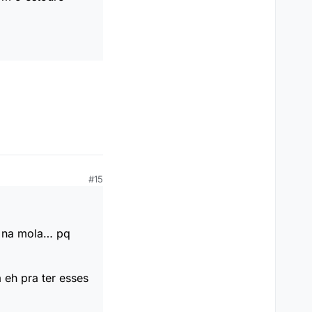
#15
o na mola… pq
 eh pra ter esses