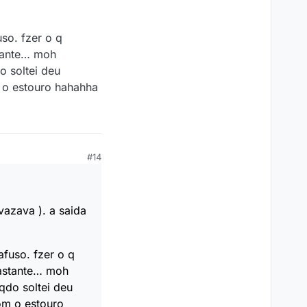
so. fzer o q
stante… moh
o soltei deu
m o estouro hahahha
#14
vazava ). a saida
fuso. fzer o q
bastante… moh
qdo soltei deu
com o estouro