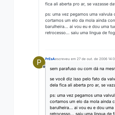
fica ali aberta pro ar, se vazasse da
ps: uma vez pegamos uma valvula c
cortamos um elo da mola ainda cont
barulheira... ai vou eu e dou uma t
retrocesso... saiu uma lingua de f
PrEsA
escreveu em
27 de out. de 2006 14:
P
última edição por
sem parafuso ou com dá na mesm
Offline
se você diz isso pelo fato da va
dela fica ali aberta pro ar, se va
ps: uma vez pegamos uma valvula
cortamos um elo da mola ainda co
barulheira... ai vou eu e dou uma
retrocesso... saiu uma lingua de