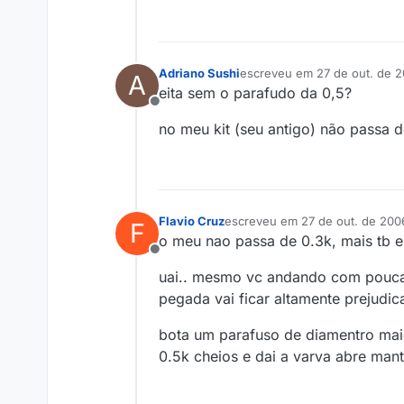
Adriano Sushi
escreveu em
27 de out. de 2
A
última edição por
eita sem o parafudo da 0,5?
Offline
no meu kit (seu antigo) não passa 
Flavio Cruz
escreveu em
27 de out. de 200
F
última edição por
o meu nao passa de 0.3k, mais tb e
Offline
uai.. mesmo vc andando com pouca 
pegada vai ficar altamente prejudic
bota um parafuso de diamentro maior
0.5k cheios e dai a varva abre mant