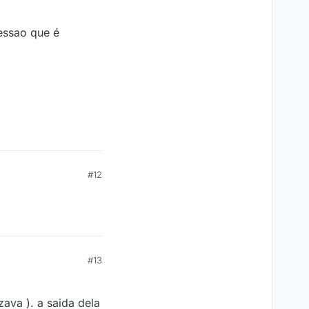
ressao que é
#12
#13
ava ). a saida dela