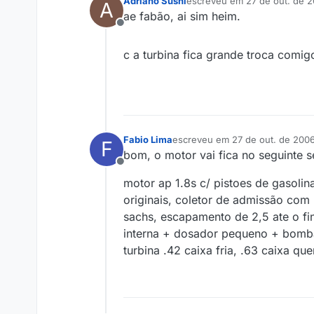
Adriano Sushi
escreveu em
27 de out. de 2
A
última edição por
ae fabão, ai sim heim.
Offline
c a turbina fica grande troca comi
Fabio Lima
escreveu em
27 de out. de 2006
F
última edição por
bom, o motor vai fica no seguinte s
Offline
motor ap 1.8s c/ pistoes de gasol
originais, coletor de admissão com
sachs, escapamento de 2,5 ate o fi
interna + dosador pequeno + bomba 
turbina .42 caixa fria, .63 caixa qu