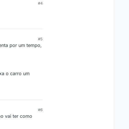
#4
#5
uenta por um tempo,
ixa o carro um
#6
o vai ter como