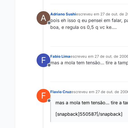
Adriano Sushi
escreveu em
27 de out. de 2
A
última edição por
pois eh isso q eu pensei em falar,
Offline
boa, e regula os 0,5 q vc ke….
Fabio Lima
escreveu em
27 de out. de 2006
F
última edição por
mas a mola tem tensão… tire a tamp
Offline
Flavio Cruz
escreveu em
27 de out. de 200
F
última edição por
mas a mola tem tensão… tire a ta
Offline
[snapback]550587[/snapback]