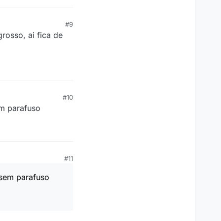
#9
rosso, ai fica de
#10
em parafuso
#11
 sem parafuso