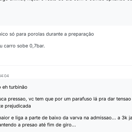
pico só para porolas durante a preparação
u carro sobe 0,7bar.
14:04
 eh turbinão
ca pressao, vc tem que por um parafuso lá pra dar tensa
te prejudicada
or e liga a parte de baixo da varva na admissao... a 3k ja
ntendo a presao até fim de giro...