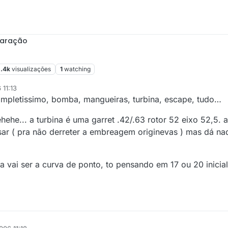
paração
.4k
visualizações
1
watching
 11:13
completissimo, bomba, mangueiras, turbina, escape, tudo…
he... a turbina é uma garret .42/.63 rotor 52 eixo 52,5. a
ar ( pra não derreter a embreagem originevas ) mas dá nad
 vai ser a curva de ponto, to pensando em 17 ou 20 inicial