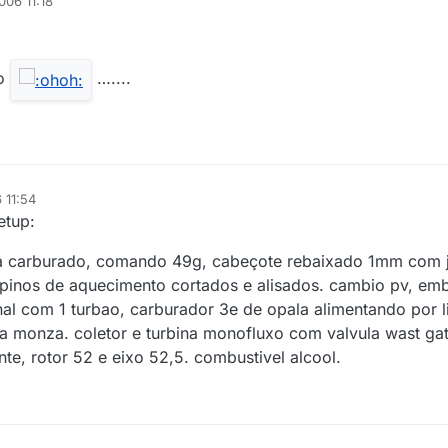
006 11:18
go
…....
 11:54
etup:
ina carburado, comando 49g, cabeçote rebaixado 1mm com j
 pinos de aquecimento cortados e alisados. cambio pv, em
nal com 1 turbao, carburador 3e de opala alimentando por
monza. coletor e turbina monofluxo com valvula wast gate
ente, rotor 52 e eixo 52,5. combustivel alcool.