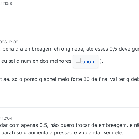
6 11:58
2006 12:00
o, pena q a embreagem eh origineba, até esses 0,5 deve g
 eu sei q num eh dos melhores
).
 ae. so o ponto q achei meio forte 30 de final vai ter q de
 12:04
odar com apenas 0,5, não quero trocar de embreagem. e nã
parafuso q aumenta a pressão e vou andar sem ele.