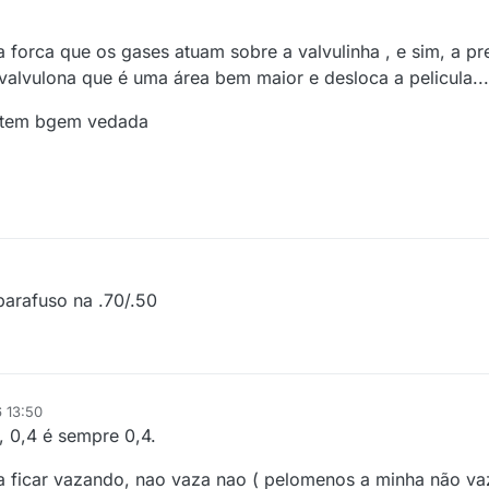
 a forca que os gases atuam sobre a valvulinha , e sim, a p
alvulona que é uma área bem maior e desloca a pelicula...
e tem bgem vedada
arafuso na .70/.50
 13:50
 0,4 é sempre 0,4.
la ficar vazando, nao vaza nao ( pelomenos a minha não vaz